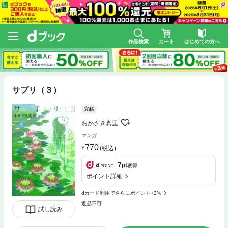
作品検索
カート
はじめての方へ
サプリ（３）
完結
おかざき真里
マンガ
770
(税込)
7
pt
獲得
ポイント詳細
dカード利用でさらにポイント+2%
返品不可
試し読み