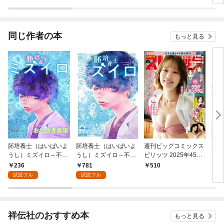
同じ作者の本
もっと見る
胚培養士（はいばいよ
胚培養士（はいばいよ
週刊ビッグコミックス
かし
うし）ミズイロ～不妊
うし）ミズイロ～不妊
ピリッツ 2025年45号
治療のスペシャリスト
治療のスペシャリスト
【デジタル版限定グラ
236
781
510
8
～【単話】（１）
～（１）
ビア増量｢あらた
試読フル
試読フル
唯」】（2025年10月6
日発売号）
祥伝社のおすすめ本
もっと見る