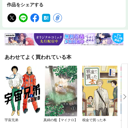
作品をシェアする
あわせてよく買われている本
宇宙兄弟
真綿の檻【マイクロ】
税金で買った本
椿町
ト