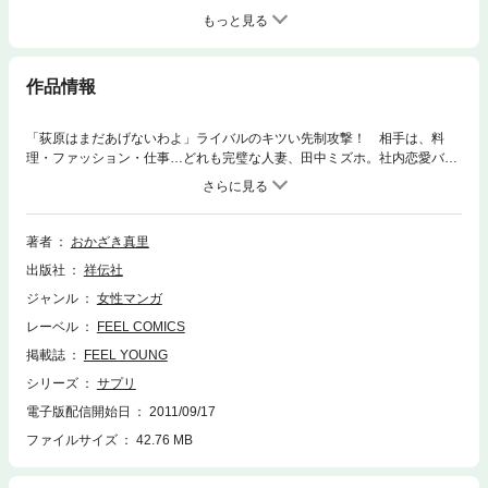
もっと見る
作品情報
「荻原はまだあげないわよ」ライバルのキツい先制攻撃！ 相手は、料
理・ファッション・仕事…どれも完璧な人妻、田中ミズホ。社内恋愛バト
ル勃発のさなか、ミナミは田中とチームを組んで仕事をすることになっ
て…！？ 仕事と恋のリアルストーリー、第３巻！！
著者
おかざき真里
出版社
祥伝社
ジャンル
女性マンガ
レーベル
FEEL COMICS
掲載誌
FEEL YOUNG
シリーズ
サプリ
電子版配信開始日
2011/09/17
ファイルサイズ
42.76 MB