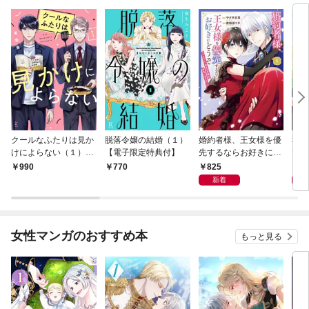
クールなふたりは見か
脱落令嬢の結婚（１）
婚約者様、王女様を優
私、
けによらない（１）
【電子限定特典付】
先するならお好きにど
で〜
【電子限定特典付】
うぞ（※ただし、私も
嬢？
825
1,
990
770
王子様を優先します
です
新着
が…）（１）【電子限
定特典付】
女性マンガのおすすめ本
もっと見る