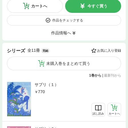
カートへ
今すぐ買う
作品をチェックする
作品情報へ
全11冊
シリーズ
お気に入り登録
完結
未購入巻をまとめて買う
1巻から
|
最新刊から
サプリ（１）
770
試し読み
カートへ