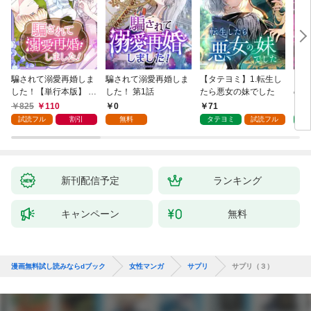
騙されて溺愛再婚しま
騙されて溺愛再婚しま
【タテヨミ】1.転生し
【タ
した！【単行本版】 1
した！ 第1話
たら悪女の妹でした
の私
巻
825
110
0
71
7
試読フル
割引
無料
タテヨミ
試読フル
タ
新刊配信予定
ランキング
キャンペーン
無料
漫画無料試し読みならdブック
女性マンガ
サプリ
サプリ（３）