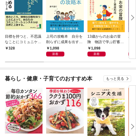
目標を持つと、不思議
上司の攻略本 自分を
13歳からのお金の冒
Al 
なことにコミュニケー
削らずに成果を出す方
険 物語で学ぶ貯蓄と
メロ
ション能力が爆発的に
法
資産形成
1,098
1,098
1,
328
向上する。
新着
新着
暮らし・健康・子育てのおすすめ本
もっと見る