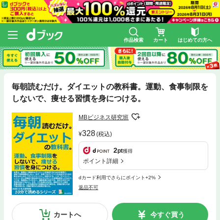
作品検索
カート
はじめての方へ
毎朝読むだけ。ダイエットの教科書。運動、食事制限を
しないで、痩せる習慣を身につける。
MBビジネス研究班
328
(税込)
2
pt
獲得
ポイント詳細
dカード利用でさらにポイント+2%
返品不可
カートへ
今すぐ買う