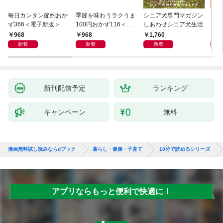
毎日カンタン節約おか
季節を味わうラクうま
シニア犬専門マガジン
アイ
ず366＜電子新版＞
100円おかず116＜電
しあわせシニア犬生活
ピ 
子新版＞
しも
968
968
1,760
1,
新着
新着
新着
新刊配信予定
ランキング
キャンペーン
無料
漫画無料試し読みならdブック
暮らし・健康・子育て
10分で読めるシリーズ
アプリならもっと便利で快適に！