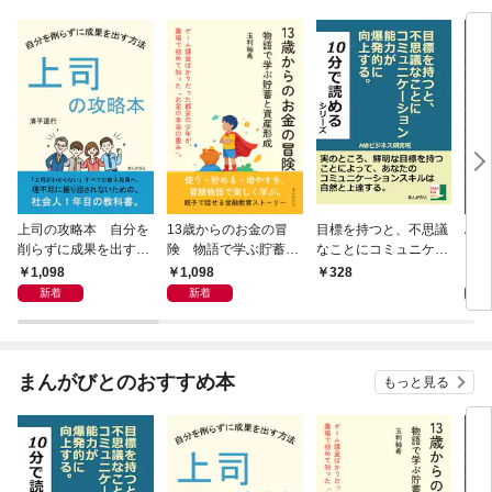
上司の攻略本 自分を
13歳からのお金の冒
目標を持つと、不思議
Al 
削らずに成果を出す方
険 物語で学ぶ貯蓄と
なことにコミュニケー
メロ
法
資産形成
ション能力が爆発的に
1,098
1,098
1,
328
向上する。
新着
新着
まんがびとのおすすめ本
もっと見る