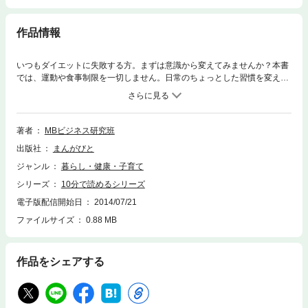
作品情報
いつもダイエットに失敗する方。まずは意識から変えてみませんか？本書
では、運動や食事制限を一切しません。日常のちょっとした習慣を変える
ことに着目しました。太る人には太る習慣があります。意識を変えること
により、それを変えるのが本書の狙いです。毎朝一分間。「ダイエットリ
スト」に目を通してください。これにより意識を変えて行動を変えて結果
を変えましょう。 まえがき 本書は、無理なく健康的なダイエットを達成
著者
MBビジネス研究班
するための手順書だ。運動や食事制限はしない。 まず、本書ではダイエッ
出版社
まんがびと
トを達成するための要点をまとめた「ダイエットリスト」を紹介する。 こ
の「ダイエットリスト」は１分程度で読み終わるようにポイントを箇条書
ジャンル
暮らし・健康・子育て
きしたもので、これを、毎朝読んでいただく。通勤電車のなかでも、起き
シリーズ
10分で読めるシリーズ
たばかりの布団のなかでもいい。ただ、これを読むだけだ。 読むだけで人
間の意識は変わる。しかも毎日なら意識はかなり変わる。意識が変われば
電子版配信開始日
2014/07/21
行動が変わる。行動が変われば結果が変わるのは自明の理だ。 本書の構成
ファイルサイズ
0.88 MB
は、まず「ダイエットリスト」からはじまる。リストは１１テーマある。
次のパートでは、そのテーマの意味を一つずつ説明する。意味を理解して
読むから効果があるので、すべて目を通してほしい。大丈夫。すべて読ん
作品をシェアする
でも１０分程度で読み終わる。そして、一度全てを読んだあとは、毎朝、
「ダイエットリスト」だけ読み返せばいい。テーマの意味を忘れてしまっ
たりしたら、そのテーマだけ意味を確認する。 毎朝、毎朝、「ダイエット
リスト」を読んで、自分にダイエットを達成する考え方をすり込んでいく