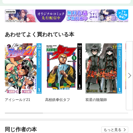
のだ。 電車のなかでは無理だが、声を出して読んだほうがすり込… 以上
まえがきより抜粋
あわせてよく買われている本
アイシールド21
高校鉄拳伝タフ
双星の陰陽師
ゴー
同じ作者の本
もっと見る