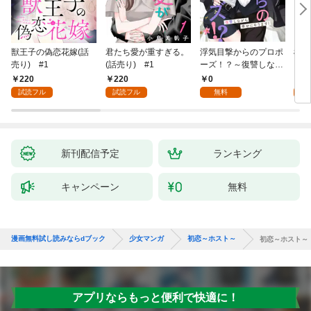
獣王子の偽恋花嫁(話
君たち愛が重すぎる。
浮気目撃からのプロポ
桜と
売り) #1
(話売り) #1
ーズ！？～復讐しなが
ら幸せになります！～
220
220
0
2
1
試読フル
試読フル
無料
試
新刊配信予定
ランキング
キャンペーン
無料
漫画無料試し読みならdブック
少女マンガ
初恋～ホスト～
初恋～ホスト～
アプリならもっと便利で快適に！