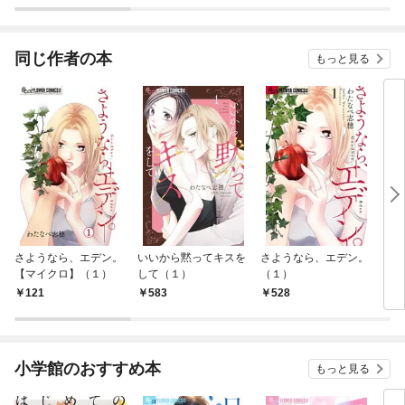
ラスボス王子様に執着
ぎて
されています
たち
ね！
同じ作者の本
もっと見る
さようなら、エデン。
いいから黙ってキスを
さようなら、エデン。
いい
【マイクロ】（１）
して（１）
（１）
して
（１
121
583
528
1
小学館のおすすめ本
もっと見る