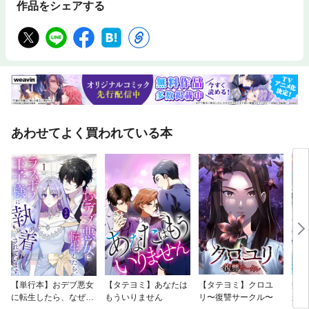
作品をシェアする
あわせてよく買われている本
【単行本】おデブ悪女
【タテヨミ】あなたは
【タテヨミ】クロユ
病弱
に転生したら、なぜか
もういりません
リ〜復讐サークル〜
が、