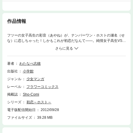
作品情報
フツーの女子高生の彩音（あやね）が、ナンバーワン・ホストの瀬名（せ
な）に恋しちゃった！しかもこれが初恋だなんて――。純情女子高生VSナ
ンバーワン・ホストのハラハラ・キケンなレンアイ遊戯。このほか、ふだ
んはマジメな先輩が夢の中で激Hに豹変しちゃう、超セクシーラブコメ
「夢性リピドー」収録。収録作品：初恋～ホスト～／夢性リピドー／ウラ
ハラGirl／裏初恋～ホスト～
著者
わたなべ志穂
出版社
小学館
ジャンル
少女マンガ
レーベル
フラワーコミックス
掲載誌
Sho-Comi
シリーズ
初恋～ホスト～
電子版配信開始日
2012/09/28
ファイルサイズ
39.28 MB