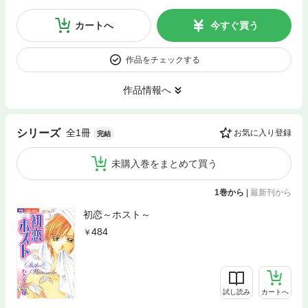
カートへ
今すぐ買う
作品をチェックする
作品情報へ
全1冊
シリーズ
お気に入り登録
完結
未購入巻をまとめて買う
1巻から
|
最新刊から
初恋～ホスト～
484
試し読み
カートへ