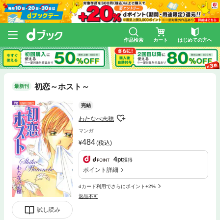
作品検索
カート
はじめての方へ
初恋～ホスト～
最新刊
完結
わたなべ志穂
マンガ
484
(税込)
4
pt
獲得
ポイント詳細
dカード利用でさらにポイント+2%
返品不可
試し読み