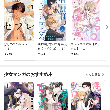
はじめてのセフレ
旦那様はすべてを与え
マシュマロ体温【マイ
信長
（１）
る【マイクロ】（１）
クロ】（１）
759
121
121
7
少女マンガのおすすめ本
もっと見る