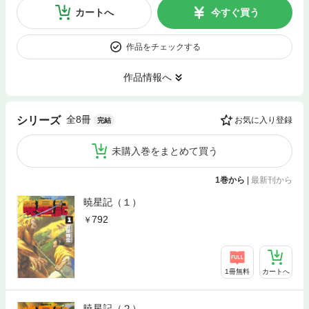
カートへ
今すぐ買う
作品をチェックする
作品情報へ
全8冊
シリーズ
お気に入り登録
完結
未購入巻をまとめて買う
1巻から
|
最新刊から
暁星記（１）
792
1冊無料
カートへ
暁星記（２）