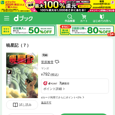
作品検索
カート
はじめての方へ
暁星記（７）
完結
菅原雅雪
マンガ
792
(税込)
7
pt
獲得
ポイント詳細
dカード利用でさらにポイント+2%
返品不可
試し読み