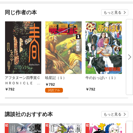
同じ作者の本
もっと見る
アフタヌーン四季賞Ｃ
暁星記（１）
牛のおっぱい（１）
タロ
ＨＲＯＮＩＣＬＥ １
792
９８７－２０００
792
792
6
試読フル
（春）
講談社のおすすめ本
もっと見る