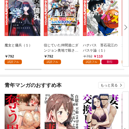
魔女と傭兵（１）
信じていた仲間達にダ
ハナバス 苔石花江の
追放
ンジョン奥地で殺され
バスケ論（１）
『自
かけたがギフト『無限
領地
792
792
792
110
7
ガチャ』でレベル９９
強の
試読フル
試読フル
試読フル
割引
試
９９の仲間達を手に入
～最
れて元パーティーメン
で始
バーと世界に復讐＆
拓ス
『ざまぁ！』します！
（１
青年マンガのおすすめ本
もっと見る
（１）