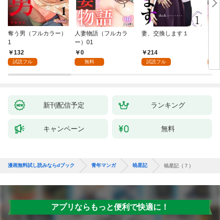
奪う男（フルカラー）
人妻物語（フルカラ
妻、交換します１
ごめ
1
ー）01
ない
132
0
214
1
試読フル
無料
試読フル
試
新刊配信予定
ランキング
キャンペーン
無料
漫画無料試し読みならdブック
青年マンガ
暁星記
暁星記（７）
アプリならもっと便利で快適に！