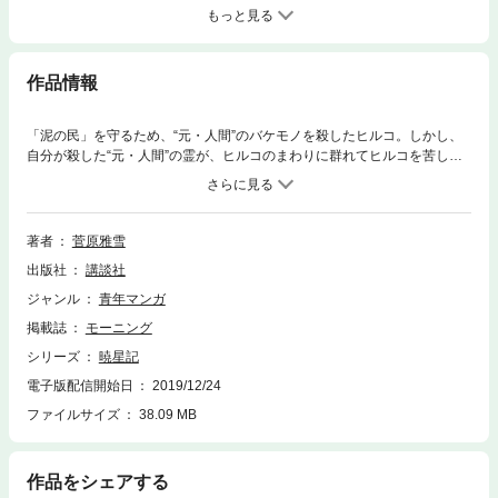
もっと見る
作品情報
「泥の民」を守るため、“元・人間”のバケモノを殺したヒルコ。しかし、
自分が殺した“元・人間”の霊が、ヒルコのまわりに群れてヒルコを苦しめ
る。そこに現われた精霊は、ヒルコこそ、魂を混沌へと導く門「魂の門」
であると言い、苦しんでいる霊たちを救うように諭した。ヒルコはその言
葉を聞きいれ、一人、霊を焼く業火に向き合うが……。宿命に引きずられ
るように、ヒルコは世界の秘密に近づいていく……。
著者
菅原雅雪
出版社
講談社
ジャンル
青年マンガ
掲載誌
モーニング
シリーズ
暁星記
電子版配信開始日
2019/12/24
ファイルサイズ
38.09 MB
作品をシェアする