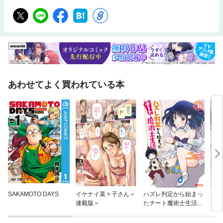
あわせてよく買われている本
SAKAMOTO DAYS
イケナイ菜々子さん＜
ハズレ判定から始まっ
青の
連載版＞
たチート魔術士生活
（コミック）