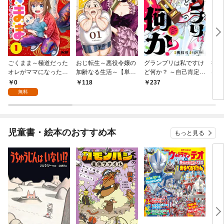
ごくまま～極道だった
おじ転生～悪役令嬢の
グランプリは私ですけ
後宮
オレがママになった話
加齢なる生活～【単
ど何か？ ～自己肯定モ
は謎
～【単話】（１）
話】（１）
ンスターのミスコン無
（１
0
118
237
2
双～【単話】（１）
無料
児童書・絵本のおすすめ本
もっと見る