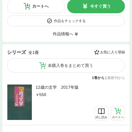
カートへ
今すぐ買う
作品をチェックする
作品情報へ
シリーズ
全1冊
お気に入り登録
未購入巻をまとめて買う
1巻から
|
最新刊から
12歳の文学 2017年版
550
試し読み
カートへ