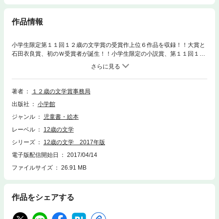
作品情報
小学生限定第１１回１２歳の文学賞の受賞作上位６作品を収録！！大賞と
石田衣良賞、初のＷ受賞者が誕生！！小学生限定の小説賞、第１１回１２
歳の文学賞の受賞作品、上位６作品を完全収録。昨年第１０回で石田衣良
賞受賞の河内千歳さんが、今回はなんと大賞と石田衣良賞をＷ受賞！！
これは１２歳の文学賞はじまって以来の快挙です。お笑いあり、不条理あ
り、恋愛もあり、ユーモアもありと、審査員のあさのあつこさん、石田衣
著者
１２歳の文学賞事務局
良さん、西原理恵子さん、鵜飼哲夫さん（読売新聞）をうならせた６作品
出版社
小学館
をお楽しみください。
ジャンル
児童書・絵本
レーベル
12歳の文学
シリーズ
12歳の文学 2017年版
電子版配信開始日
2017/04/14
ファイルサイズ
26.91 MB
作品をシェアする