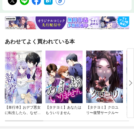
あわせてよく買われている本
【単行本】おデブ悪女
【タテヨミ】あなたは
【タテヨミ】クロユ
病弱
に転生したら、なぜか
もういりません
リ〜復讐サークル〜
が、
ラスボス王子様に執着
ぎて
されています
たち
ね！