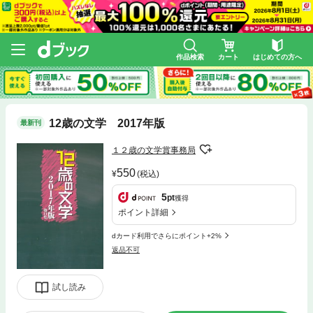
作品検索
カート
はじめての方へ
12歳の文学 2017年版
最新刊
１２歳の文学賞事務局
550
(税込)
5
pt
獲得
ポイント詳細
dカード利用でさらにポイント+2%
返品不可
試し読み