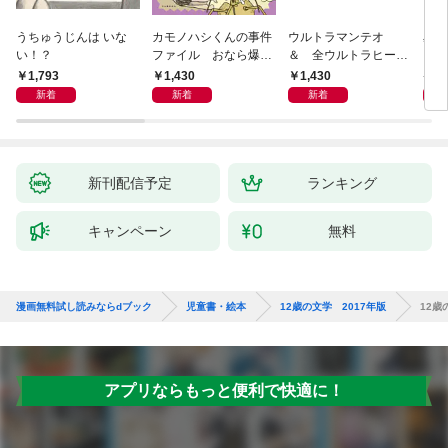
うちゅうじんは いな
カモノハシくんの事件
ウルトラマンテオ
星の
い！？
ファイル おなら爆
＆ 全ウルトラヒーロ
いグ
弾！ 危機イッパツ編
ー大集合 あそべるず
1,793
1,430
1,430
7
かん
新着
新着
新着
新刊配信予定
ランキング
キャンペーン
無料
漫画無料試し読みならdブック
児童書・絵本
12歳の文学 2017年版
12歳
アプリならもっと便利で快適に！