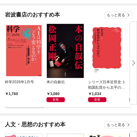
岩波書店のおすすめ本
もっと見る
科学2026年1月号
本の自叙伝
シリーズ日本近世史 １
社会
戦国乱世から太平の世
頼の
へ
は可
3,080
1,034
1,
1,760
新着
新着
人文・思想のおすすめ本
もっと見る