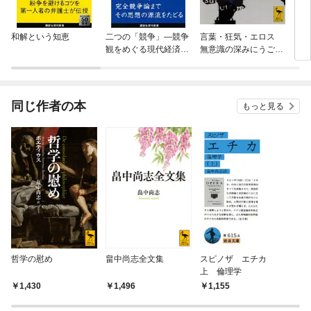
和解という知恵
二つの「競争」—競争
言葉・狂気・エロス
ヒト
観をめぐる現代経済思
無意識の深みにうごめ
し、
想
くもの
同じ作者の本
もっと見る
哲学の慰め
畠中尚志全文集
スピノザ エチカ
上 倫理学
1,430
1,496
1,155