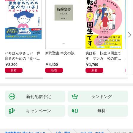
いちばんやさしい 保
新約聖書 本文の訳
実は私、転生９回生で
自閉
育者のための「食べな
す マンガ 私の前世
が小
い子」サポートＢＯＯ
物語
あう
2,200
4,400
1,760
2,
Ｋ 偏食・少食のお悩
新着
新着
新着
み解決！
新刊配信予定
ランキング
キャンペーン
無料