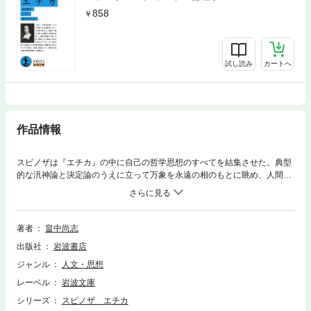
858
試し読み
カートへ
作品情報
スピノザは『エチカ』の中に自己の哲学思想のすべてを結集させた。典型
的な汎神論と決定論のうえに立って万象を永遠の相のもとに眺め、人間の
行動と感情を嘆かず笑わず嘲らず、ただひたすら理解しようと努めた。ド
イツ観念論体系成立のうえに大きな役割を演じ、また唯物論的世界観のす
ぐれた先駆的思想でもある。
著者
畠中尚志
出版社
岩波書店
ジャンル
人文・思想
レーベル
岩波文庫
シリーズ
スピノザ エチカ