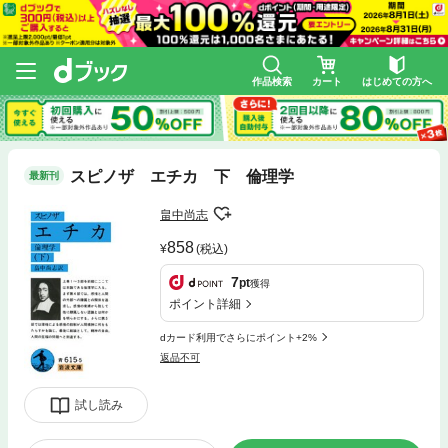
作品検索
カート
はじめての方へ
スピノザ エチカ 下 倫理学
最新刊
畠中尚志
858
(税込)
7
pt
獲得
ポイント詳細
dカード利用でさらにポイント+2%
返品不可
試し読み