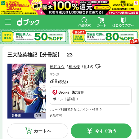
作品検索
カート
はじめての方へ
三大陸英雄記【分冊版】 23
神谷ユウ
桜木桜
他1名
マンガ
88
(税込)
0
pt
獲得
ポイント詳細
dカード利用でさらにポイント+2%
返品不可
カートへ
今すぐ買う