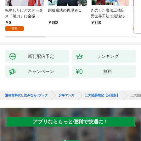
転生したけどステータ
創成魔法の再現者 1
きのした魔法工務店
王位
ス「魅力」に全振
異世界工法で最強の家
兆候
り！？(1)
づくりを（コミック）
入れ
0
0
682
748
１
る。
無料
新刊配信予定
ランキング
キャンペーン
無料
漫画無料試し読みならdブック
少年マンガ
三大陸英雄記【分冊版】
三大陸
アプリならもっと便利で快適に！