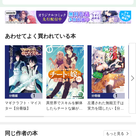
あわせてよく買われている本
マギクラフト・マイス
異世界でスキルを解体
左遷された無能王子は
SS
ター【分冊版】
したらチートな嫁が増
実力を隠したい【分冊
でナ
殖しました 概念交差の
版】
追放
ストラクチャー
グド
り弱
を克
同じ作者の本
もっと見る
至る