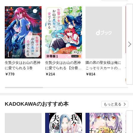
生贄少女はお山の悪神
生贄少女はお山の悪神
隣の席の聖女様は俺に
田ん
に愛でられる 1巻
に愛でられる 【分冊
こっそりスカートの中
士、
版】 1
を教えてくれる
思わ
7
770
214
￥814
試
KADOKAWAのおすすめ本
もっと見る