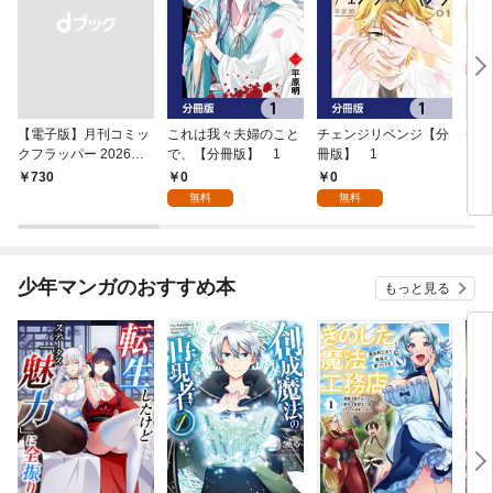
【電子版】月刊コミッ
これは我々夫婦のこと
チェンジリベンジ【分
チェ
クフラッパー 2026年9
で、【分冊版】 1
冊版】 1
月号
0
0
￥730
7
無料
無料
少年マンガのおすすめ本
もっと見る