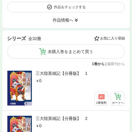
作品をチェックする
作品情報へ
シリーズ
全32冊
お気に入り登録
未購入巻をまとめて買う
1巻から
|
最新刊から
三大陸英雄記【分冊版】 1
0
1冊無料
カートへ
三大陸英雄記【分冊版】 2
0