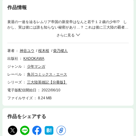
作品情報
衰退の一途を辿るレムリア帝国の新皇帝はなんと若干１２歳の少年!? し
かし、実は彼には誰も知らない秘密があり…？ これは後に三大陸の覇者
『聖光帝』として歴史に名を残す若き皇帝の物語である――！ 分冊版第
23弾。
著者
神谷ユウ
桜木桜
柴乃櫂人
出版社
KADOKAWA
ジャンル
少年マンガ
レーベル
角川コミックス・エース
シリーズ
三大陸英雄記【分冊版】
電子版配信開始日
2022/06/10
ファイルサイズ
8.24 MB
作品をシェアする