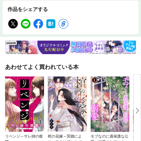
作品をシェアする
あわせてよく買われている本
リベンジ～サレ姉の復
棺の花嫁～冥婚によ
モブなのに過保護な公
ふつ