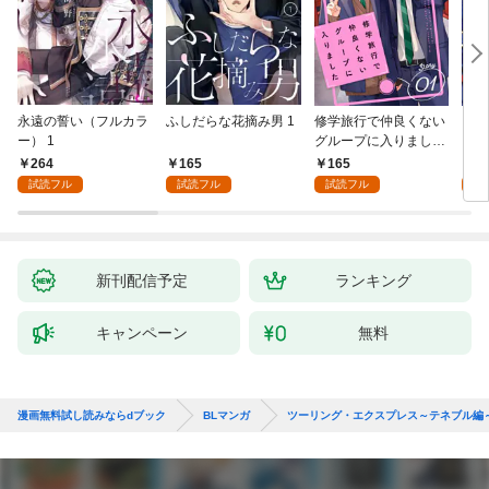
永遠の誓い（フルカラ
ふしだらな花摘み男 1
修学旅行で仲良くない
アル
ー） 1
グループに入りました
にな
【単話版】1巻
最強
264
165
165
0
が、
試読フル
試読フル
試読フル
ら執
す～
オラ
新刊配信予定
ランキング
キャンペーン
無料
漫画無料試し読みならdブック
BLマンガ
ツーリング・エクスプレス～テネブル編