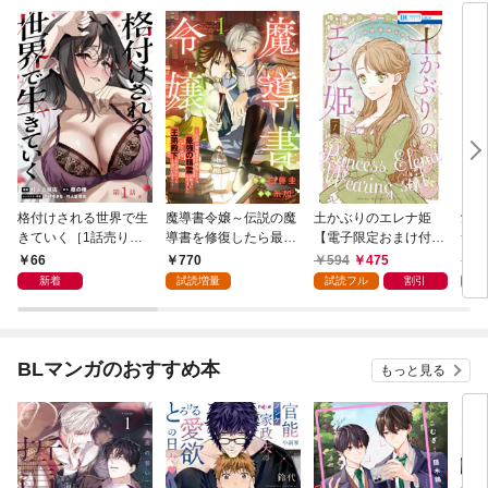
格付けされる世界で生
魔導書令嬢～伝説の魔
土かぶりのエレナ姫
愛さ
きていく［1話売り］
導書を修復したら最強
【電子限定おまけ付
つ 
第1話
の精霊が味方になりま
き】 1巻
66
770
594
475
6
した（クールな王弟殿
新着
試読増量
試読フル
割引
試
下がなぜかいつもそば
にいます）～【おまけ
描き下ろし付き】 1
巻
BLマンガのおすすめ本
もっと見る