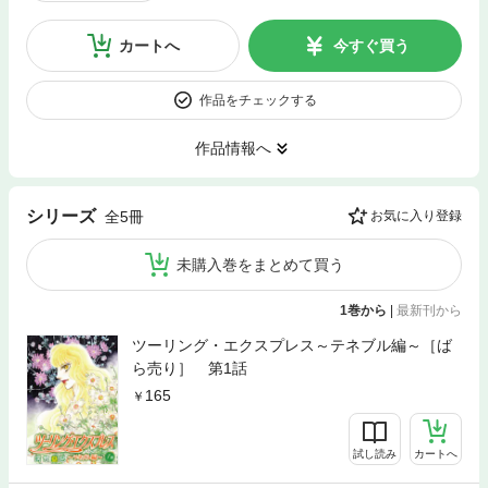
カートへ
今すぐ買う
作品をチェックする
作品情報へ
シリーズ
全5冊
お気に入り登録
未購入巻をまとめて買う
1巻から
|
最新刊から
ツーリング・エクスプレス～テネブル編～［ば
ら売り］ 第1話
165
試し読み
カートへ