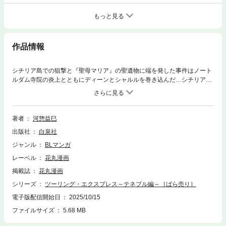
もっと見る
作品情報
シチリア島での狙撃と『聖母マリア』の聖遺物に端を発した事件はノート
ルダム寺院の炎上とともにディーンとシャルルを巻き込んだ…シチリアマ
フィア、英軍、傭兵部隊、仏警察当局、学術関係者、様々なものたちの思
惑が複雑に絡みながらも、事態は核心に迫る。サヴィ誘拐の命令を受けた
マフィアの手下を一蹴。逆にシモネ家の中枢・珂・ミゲルの銃殺を果たし
たディーンは！？…超大作シリーズ「テネブル編」第１回。(この作品はウ
著者
河惣益巳
ェブ・マガジン：花丸漫画 Vol.99に収録されています。重複購入にご注意
出版社
白泉社
ください。)
ジャンル
BLマンガ
レーベル
花丸漫画
掲載誌
花丸漫画
シリーズ
ツーリング・エクスプレス～テネブル編～［ばら売り］
電子版配信開始日
2025/10/15
ファイルサイズ
5.68 MB