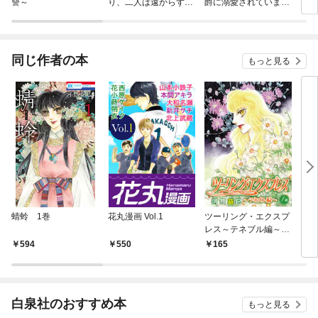
讐～
り、二人は遠からず愛
爵に溺愛されています
ざい
を知る
【単行本版】
とり
同じ作者の本
もっと見る
蜻蛉 1巻
花丸漫画 Vol.1
ツーリング・エクスプ
ツー
レス～テネブル編～
レス
［ばら売り］ 第1話
594
550
165
5
白泉社のおすすめ本
もっと見る