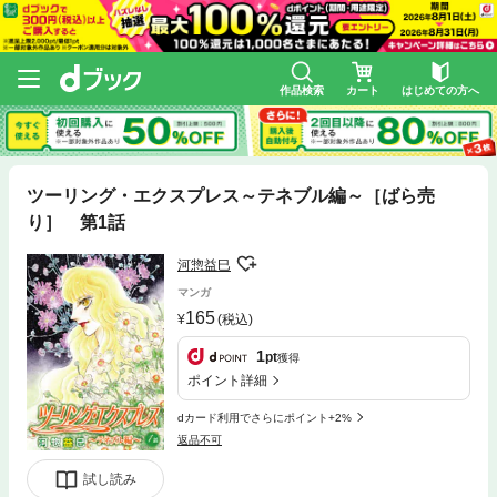
作品検索
カート
はじめての方へ
ツーリング・エクスプレス～テネブル編～［ばら売
り］ 第1話
河惣益巳
マンガ
165
(税込)
1
pt
獲得
ポイント詳細
dカード利用でさらにポイント+2%
返品不可
試し読み