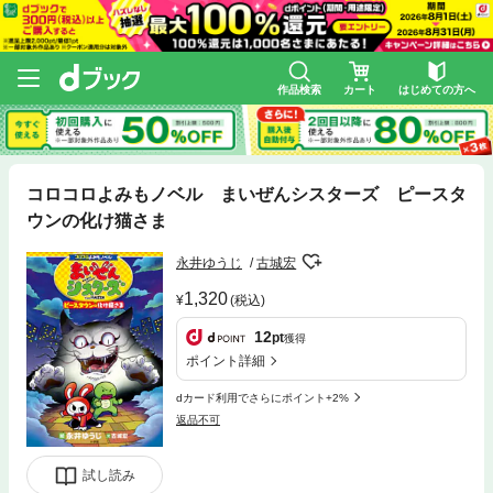
作品検索
カート
はじめての方へ
コロコロよみもノベル まいぜんシスターズ ピースタ
ウンの化け猫さま
永井ゆうじ
古城宏
1,320
(税込)
12
pt
獲得
ポイント詳細
dカード利用でさらにポイント+2%
返品不可
試し読み