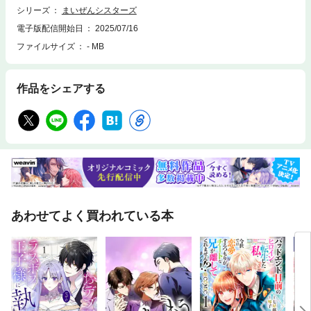
には、ナゾの大きな女の人が係わっているらしい？2人は力を合わせてピ
シリーズ
まいぜんシスターズ
ースタウンの事件を解決できるでしょうか？この本では、探し遊びや迷路
電子版配信開始日
2025/07/16
を交えて、ミステリーのドキドキ要素も楽しめる１冊です。全ページに挿
ファイルサイズ
- MB
絵がついてわかりやすく、漢字には全てふりがな付きなので、ひとりでも
読める、はじめての一冊に最適！コロコロよみもノベル「まいぜんシスタ
ーズ ピースタウンの化け猫さま」をお楽しみに！※この作品はカラーが
含まれます。※電子書籍なので、本文中に書き込むことはできません。必
作品をシェアする
要に応じてメモ用紙などをご用意ください。（底本 2025年7月発売作
品）
あわせてよく買われている本