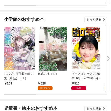
け猫さま
小学館のおすすめ本
もっと見る
スパダリ王子様の狂い
真綿の檻（１）
ビッグコミック 2026
こん
愛【単話】（１）
年16号（2026年8月7
（１
日発売）
528
510
5
209
試読フル
新着
試
児童書・絵本のおすすめ本
もっと見る