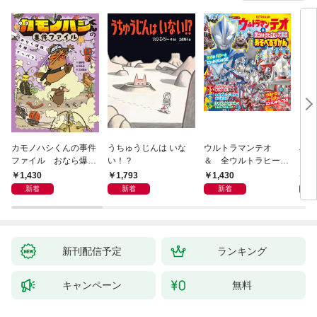
カモノハシくんの事件
うちゅうじんは いな
ウルトラマンテオ
星の
ファイル おなら爆
い！？
＆ 全ウルトラヒーロ
いグ
弾！ 危機イッパツ編
ー大集合 あそべるず
1,430
1,793
1,430
7
かん
新着
新着
新着
新刊配信予定
ランキング
キャンペーン
無料