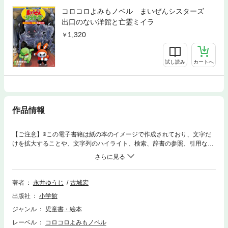
コロコロよみもノベル まいぜんシスターズ
出口のない洋館と亡霊ミイラ
1,320
試し読み
カートへ
作品情報
【ご注意】※この電子書籍は紙の本のイメージで作成されており、文字だ
けを拡大することや、文字列のハイライト、検索、辞書の参照、引用など
の機能が使用できません。お手持ちの端末で立ち読みファイルをご確認い
ただくことをお勧めします。YouTube発の大人気コンビよみもの！よみも
のの楽しさ！小説（ノベル）の奥深さ！マンガの面白さ！全てを合わせ持
つコロコロコミック生まれの新よみものシリーズ「コロコロよみもノベ
著者
永井ゆうじ
古城宏
ル」に「まいぜんシスターズ」が登場！YouTubeの登録者数が1800万人
出版社
小学館
を突破し、その人気は日本を飛び出し、世界中へ拡大中の「まいぜんシス
ターズ」。そんな大人気の2人が「なんでも屋」をやっている街「ピース
ジャンル
児童書・絵本
タウン」。ふたりのところには、まいにち様々な相談がやってきます。今
レーベル
コロコロよみもノベル
回の依頼内容は「子どもの魂が抜かれる事件」。調査をしてみると、事件