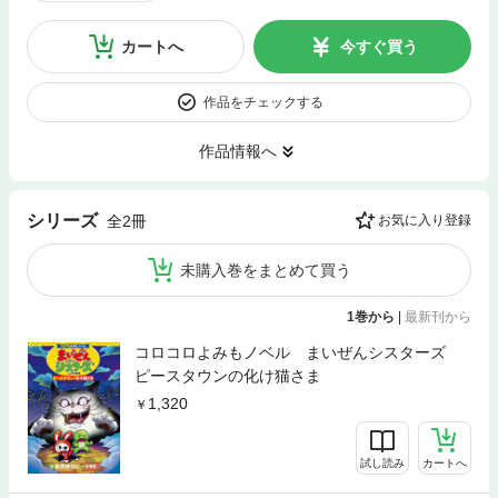
カートへ
今すぐ買う
作品をチェックする
作品情報へ
シリーズ
全2冊
お気に入り登録
未購入巻をまとめて買う
1巻から
|
最新刊から
コロコロよみもノベル まいぜんシスターズ
ピースタウンの化け猫さま
1,320
試し読み
カートへ