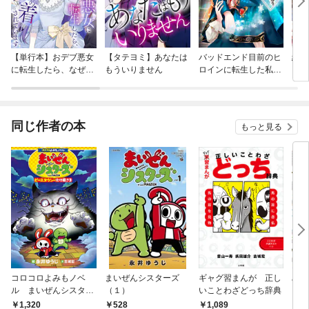
【単行本】おデブ悪女
【タテヨミ】あなたは
バッドエンド目前のヒ
結界
に転生したら、なぜか
もういりません
ロインに転生した私、
ラスボス王子様に執着
今世では恋愛するつも
されています
りがチートな兄が離し
てくれません！？@C
OMIC
同じ作者の本
もっと見る
コロコロよみもノベ
まいぜんシスターズ
ギャグ習まんが 正し
みん
ル まいぜんシスター
（１）
いことわざどっち辞典
ロコ
ズ ピースタウンの化
ｒ．
1,320
528
1,089
7