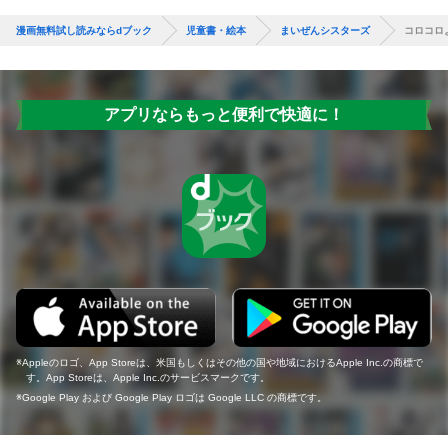
漫画無料試し読みならdブック
児童書・絵本
まいぜんシスターズ
コロコロ
アプリならもっと便利で快適に！
Appleのロゴ、App Storeは、米国もしくはその他の国や地域におけるApple Inc.の商標で
す。App Storeは、Apple Inc.のサービスマークです。
Google Play および Google Play ロゴは Google LLC の商標です。