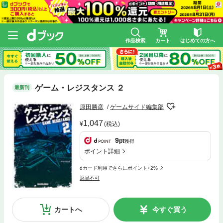
作品検索
カート
はじめての方へ
ゲーム・レジスタンス ２
最新刊
原田勝彦
ゲームサイド編集部
1,047
(税込)
9
pt
獲得
ポイント詳細
dカード利用でさらにポイント+2%
返品不可
カートへ
今すぐ買う