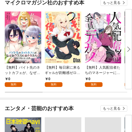
マイクロマガジン社のおすすめ本
もっと見る
【無料】バイト先のネ
【無料】毎日家に来る
【無料】人気配信者た
【無
ットカフェが、なぜか
ギャルが距離感ゼロで
ちのマネージャーにな
ドア
クラスの美少女たちの
も優しくない 第1話
ったら、全員元カノだ
0月創
0
0
0
0
溜まり場になった件。
【単話版】
った 第1話【単話版】
無料
無料
無料
第1話【単話版】
エンタメ・芸能のおすすめ本
もっと見る