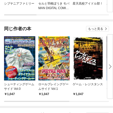
シブヤニアファミリー
セルと羽根ぼうき モバ
星天高校アイドル部！
ハヤ
MAN DIGITAL COMIC
S
同じ作者の本
もっと見る
シューティングゲーム
ロールプレイングゲー
ゲーム・レジスタンス
アド
サイド Vol.0
ムサイド Vol.1
サイド
1,047
1,047
1,047
7