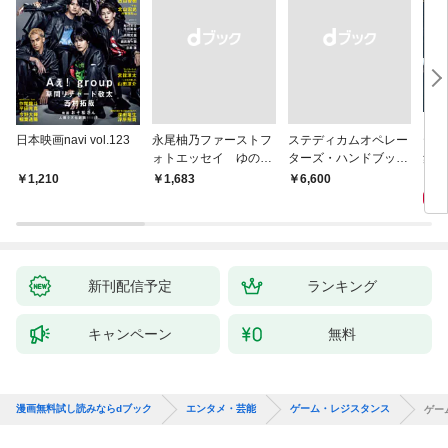
日本映画navi vol.123
永尾柚乃ファーストフ
ステディカムオペレー
テレ
ォトエッセイ ゆのも
ターズ・ハンドブック
集 
のがたり
日本語版 電子版 第２
ーズ
1
1,210
￥1,683
￥6,600
版
ウル
【電
新刊配信予定
ランキング
キャンペーン
無料
漫画無料試し読みならdブック
エンタメ・芸能
ゲーム・レジスタンス
ゲー