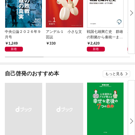
中央公論２０２６年９
アンデル１ 小さな文
戦国七雄興亡史 群雄
君主
月号
芸誌
の割拠から秦統一まで
の道程
1,249
2,420
1,
330
新着
新着
自己啓発のおすすめ本
もっと見る