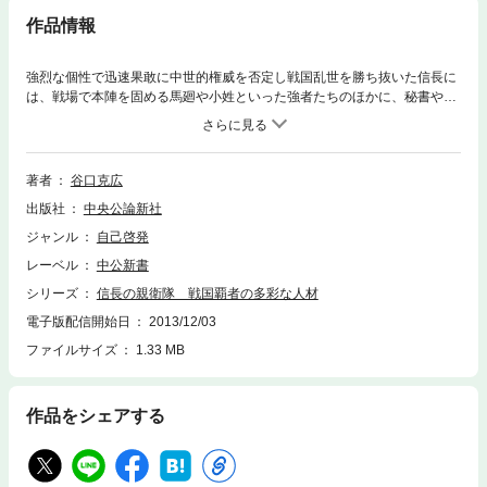
作品情報
強烈な個性で迅速果敢に中世的権威を否定し戦国乱世を勝ち抜いた信長に
は、戦場で本陣を固める馬廻や小姓といった強者たちのほかに、秘書や吏
僚として治世や文化などの面で活躍する近臣・近従がいたことを忘れては
ならない。彼らは職業や出自を問わぬ信長に見出だされ、その才能を惜し
みなく発揮し、信長の手足となって献身的におのおのの本分を尽くした。
本書は、これら無名に近い近従たちに光を当てながら新たな信長像に迫
著者
谷口克広
る。
出版社
中央公論新社
ジャンル
自己啓発
レーベル
中公新書
シリーズ
信長の親衛隊 戦国覇者の多彩な人材
電子版配信開始日
2013/12/03
ファイルサイズ
1.33 MB
作品をシェアする