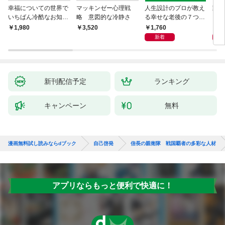
幸福についての世界で
マッキンゼー心理戦
人生設計のプロが教え
動物
いちばん冷酷なお知ら
略 意図的な冷静さ
る幸せな老後の７つの
と暮
せ―進化心理学が教え
条件
と、
1,760
2,
￥1,980
￥3,520
てくれる“きれいごと
獣医
新着
抜き”の人生戦略
新刊配信予定
ランキング
キャンペーン
無料
漫画無料試し読みならdブック
自己啓発
信長の親衛隊 戦国覇者の多彩な人材
アプリならもっと便利で快適に！