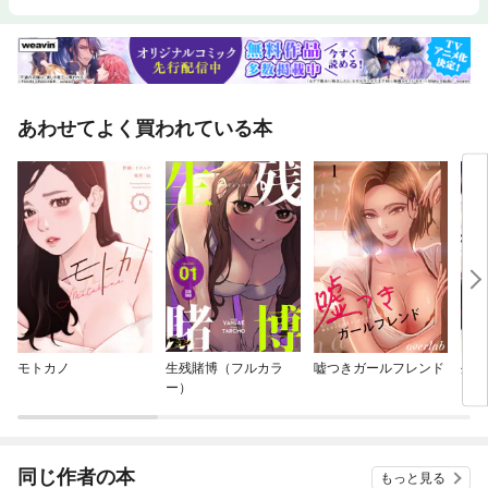
あわせてよく買われている本
モトカノ
生残賭博（フルカラ
嘘つきガールフレンド
外道
ー）
ダン
載版
同じ作者の本
もっと見る