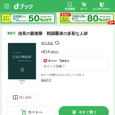
作品検索
カート
はじめての方へ
信長の親衛隊 戦国覇者の多彩な人材
最新刊
谷口克広
814
(税込)
7
pt
獲得
ポイント詳細
dカード利用でさらにポイント+2%
返品不可
試し読み
カートへ
今すぐ買う