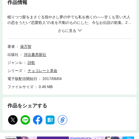
作品情報
眠りつつ髪をまさぐる指やさし夢の中でも私を抱くの――甘くも苦い大人
の恋をうたい“恋愛歌人”の名を不動のものにした、今なお伝説の歌集。28
歳から34歳までの作品を収録。本書は1997年5月8日初版発行の新装版で
す。
著者
俵万智
出版社
河出書房新社
ジャンル
詩歌
シリーズ
チョコレート革命
電子版配信開始日
2017/08/04
ファイルサイズ
0.46 MB
作品をシェアする