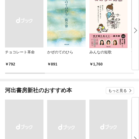
チョコレート革命
かぜのてのひら
みんなの短歌
サラ
￥792
891
1,760
6
河出書房新社のおすすめ本
もっと見る