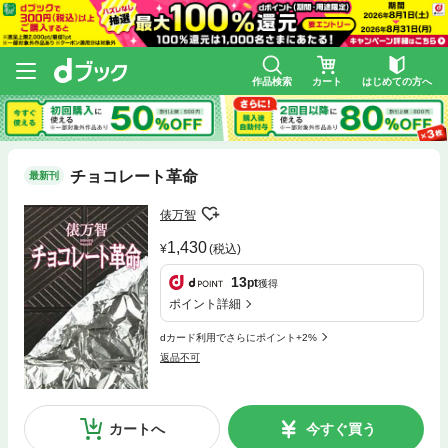
作品検索
カート
はじめての方へ
チョコレート革命
最新刊
俵万智
1,430
(税込)
13
pt
獲得
ポイント詳細
dカード利用でさらにポイント+2%
返品不可
カートへ
今すぐ買う