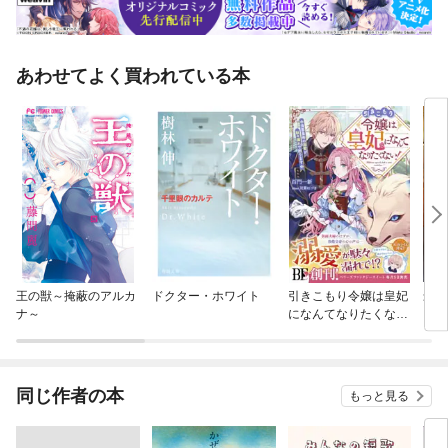
あわせてよく買われている本
王の獣～掩蔽のアルカ
ドクター・ホワイト
引きこもり令嬢は皇妃
最後
ナ～
になんてなりたくな
とプ
い！～強面皇帝の溺愛
が駄々漏れで困ります
～
同じ作者の本
もっと見る