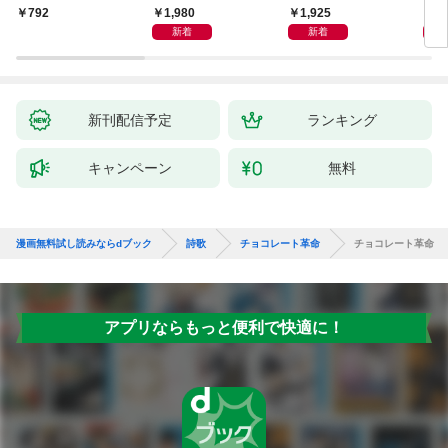
1,980
1,925
6
￥792
新着
新着
新刊配信予定
ランキング
キャンペーン
無料
漫画無料試し読みならdブック
詩歌
チョコレート革命
チョコレート革命
アプリならもっと便利で快適に！