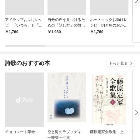
アイラップお助けレシ
自分の声を見つけるた
ホットクックお助けレ
なる
ピ 「いつも」も「も
めの「話し方」の教
シピ 肉と魚のおか
しも」もおいしい！
室 Ｏｒａｃｙ（オラ
ず 少ない材料＆調味
￥1,760
￥1,980
￥1,760
￥1,
シー）
料で、あとはスイッチ
ポン！
詩歌のおすすめ本
もっと見る
チョコレート革命
空と海のラプソディ―
藤原定家全歌集 上
俳句
―能登～七尾