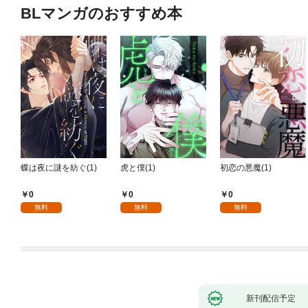
BLマンガのおすすめ本
蝶は夜に謎を紡ぐ(1)
虎と僕(1)
初恋の悪魔(1)
0
0
0
無料
無料
無料
新刊配信予定