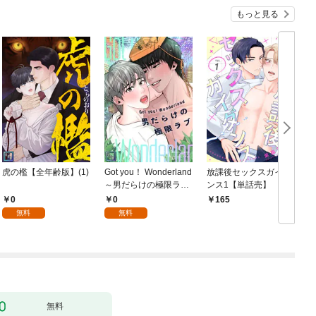
もっと見る
虎の檻【全年齢版】(1)
Got you！ Wonderland
放課後セックスガイダ
～男だらけの極限ラブ
ンス1【単話売】
～【全年齢版】(1)
0
0
165
無料
無料
無料