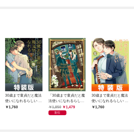
30歳まで童貞だと魔法
「30歳まで童貞だと魔
30歳まで童貞だと魔法
使いになれるらしい 1
法使いになれるらし
使いになれるらしい 1
5巻特装版 純愛カップ
い」Happy 5th Annive
2巻特装版 恋する男た
1,850
1,479
1,760
1,760
ルアルバム小冊子付き
rsary #チェリまほBoo
ちの純愛（ピュアラ
割引
【デジタル版限定特典
k【デジタル版限定特
ブ）交換日記小冊子付
付き】
典付き】
き【デジタル版限定特
典付き】