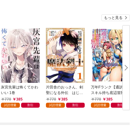
もっと見る
灰宮先輩は怖くてかわ
片田舎のおっさん、剣
万年Fランク【通訳】
いい 1巻
聖になる外伝 はじま
スキル持ち底辺冒険
りの魔法剣士 1巻
者、異種族の最強美少
770
385
770
385
770
385
女たちとパーティーを
試読増量
割引
試読増量
割引
試読増量
割引
組んで才能に開花し無
双する 1巻