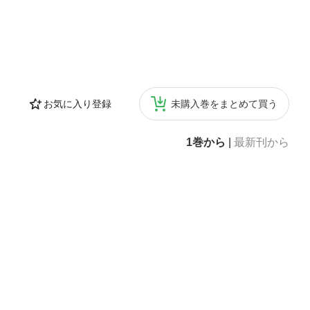
お気に入り登録
未購入巻をまとめて買う
1巻から
|
最新刊から