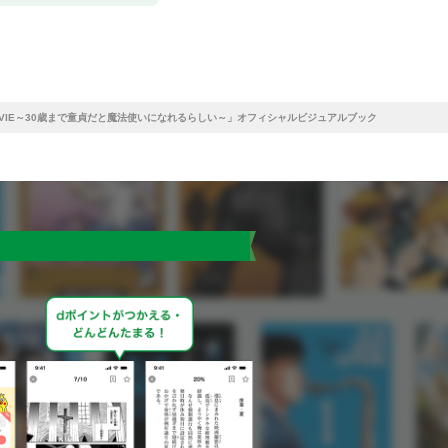
MOVIE～30歳まで童貞だと魔法使いになれるらしい～」オフィシャルビジュアルブック