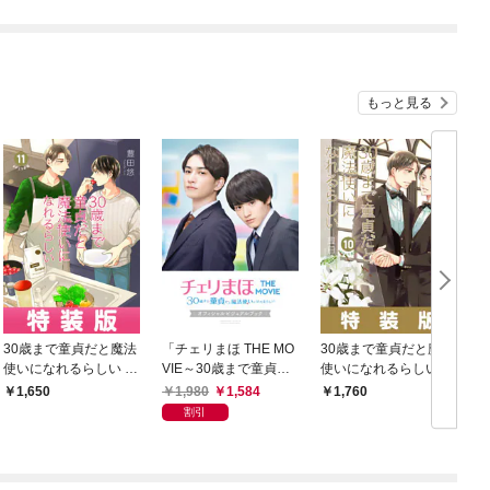
もっと見る
30歳まで童貞だと魔法
「チェリまほ THE MO
30歳まで童貞だと魔法
使いになれるらしい 1
VIE～30歳まで童貞だ
使いになれるらしい 1
1巻特装版 純愛（ピュ
と魔法使いになれるら
0巻特装版 純愛（ピュ
1,980
1,584
1,650
1,760
アラブ）Wedding Afte
しい～」オフィシャル
アラブ）Wedding Boo
割引
r Party-Just married-小
ビジュアルブック
k付き【デジタル版限
冊子付き【デジタル版
定特典付き】
限定特典付き】