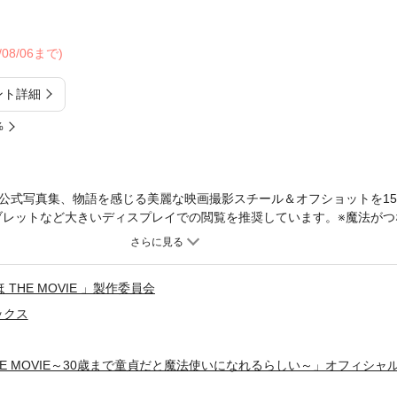
6/08/06まで)
ント詳細
%
公式写真集、物語を感じる美麗な映画撮影スチール＆オフショットを15
ブレットなど大きいディスプレイでの閲覧を推奨しています。※魔法がつ
 MOVIE～30歳まで童貞だと魔法使いになれるらしい～」安達役・赤楚衛
チェリまほ」の世界を感じられる美麗な映画撮影スチールを多数収録。
＆インタビューも掲載。(C)豊田悠／SQUARE ENIX・「チェリまほ TH
THE MOVIE 」製作委員会
ックス
HE MOVIE～30歳まで童貞だと魔法使いになれるらしい～」オフィシャ