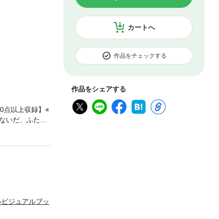
カートへ
作品をチェックする
作品をシェアする
0点以上収録】※
ないだ、ふたり
二＆黒沢役・町田
さらにここでし
E MOVIE 」
ルビジュアルブッ