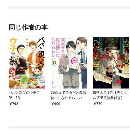
同じ作者の本
パパと親父のウチご
30歳まで童貞だと魔法
奈落の星 1巻【デジタ
飯 1巻
使いになれるらしい 1
ル版限定特典付き】
巻【デジタル版限定特
792
990
770
典付き】