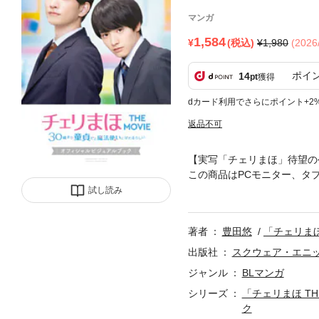
マンガ
1,584
(税込)
1,980
(202
ポイ
14
pt
獲得
dカード利用でさらにポイント+2
返品不可
【実写「チェリまほ」待望の
この商品はPCモニター、タ
の心──「チェリまほ THE
試し読み
啓太、二人が織りなす実写「
か見られない貴重なオフショット
著者
豊田悠
「チェリまほ 
製作委員会
出版社
スクウェア・エニ
ジャンル
BLマンガ
シリーズ
「チェリまほ T
ク