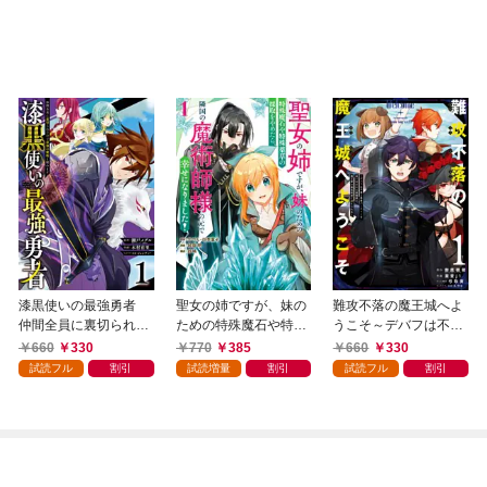
漆黒使いの最強勇者
聖女の姉ですが、妹の
難攻不落の魔王城へよ
仲間全員に裏切られた
ための特殊魔石や特殊
うこそ～デバフは不要
ので最強の魔物と組み
薬草の採取をやめた
と勇者パーティーを追
660
330
770
385
660
330
ます 1巻
ら、隣国の魔術師様の
い出された黒魔導士、
試読フル
割引
試読増量
割引
試読フル
割引
元で幸せになりまし
魔王軍の最高幹部に迎
た！（コミック） 1巻
えられる～ １巻