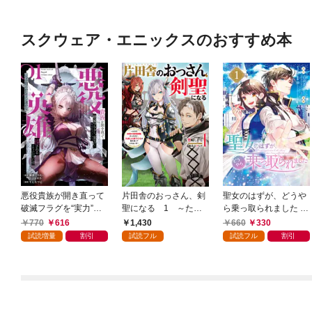
スクウェア・エニックスのおすすめ本
悪役貴族が開き直って
片田舎のおっさん、剣
聖女のはずが、どうや
破滅フラグを“実力”で
聖になる 1 ～ただ
ら乗っ取られました 1
叩き折っていたら、い
の田舎の剣術師範だっ
巻
770
616
1,430
660
330
つの間にかヒロイン達
たのに、大成した弟子
試読増量
割引
試読フル
試読フル
割引
から英雄視されるよう
たちが俺を放ってくれ
になった件（コミッ
ない件～
ク） 1巻