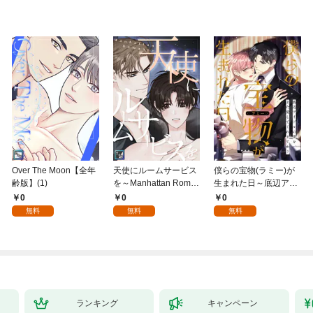
Over The Moon【全年
天使にルームサービス
僕らの宝物(ラミー)が
齢版】(1)
を～Manhattan Roma
生まれた日～底辺アイ
nce【全年齢版】(1)
ドルの僕を、また愛し
0
0
0
てくれますか？(1)
無料
無料
無料
ランキング
キャンペーン