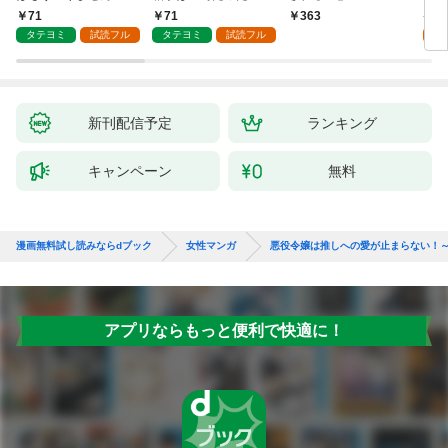
71
71
1
363
タテヨミ
試読フル
タテヨミ
試読フル
試
新刊配信予定
ランキング
キャンペーン
無料
漫画無料試し読みならdブック
女性マンガ
悪役令嬢は推しへの愛が止まらない！
アプリならもっと便利で快適に！