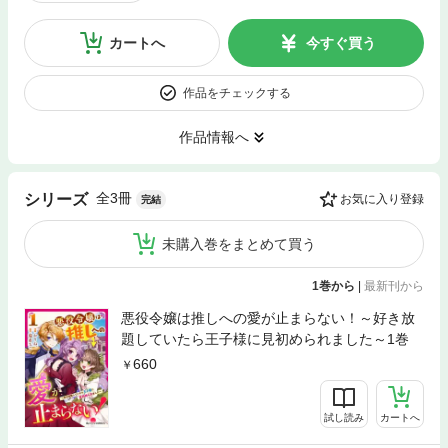
カートへ
今すぐ買う
作品をチェックする
作品情報へ
全3冊
シリーズ
お気に入り登録
完結
未購入巻をまとめて買う
1巻から
|
最新刊から
悪役令嬢は推しへの愛が止まらない！～好き放
題していたら王子様に見初められました～1巻
660
試し読み
カートへ