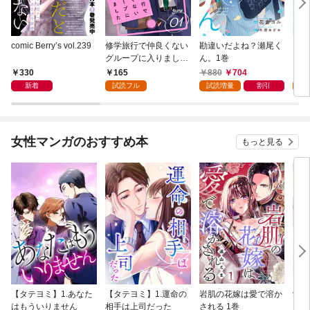
comic Berry’s vol.239
修学旅行で仲良くない
勘違いだよね？瀬尾く
フミ
グループに入りました
ん。1巻
レ済
【単話版】1巻
版】
330
165
880
704
1
新着
試読フル
試読増量
割引
試
女性マンガのおすすめ本
もっと見る
【タテヨミ】1.あなた
【タテヨミ】1.運命の
岩肌の花嫁は愛で溶か
愛し
はもういりません
相手は上司だった
される 1巻
い 