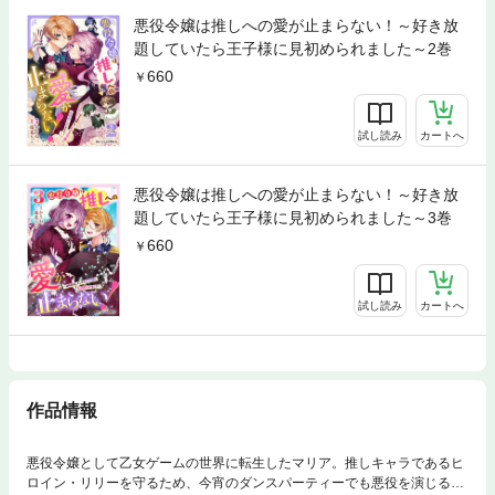
悪役令嬢は推しへの愛が止まらない！～好き放
題していたら王子様に見初められました～2巻
660
試し読み
カートへ
悪役令嬢は推しへの愛が止まらない！～好き放
題していたら王子様に見初められました～3巻
660
試し読み
カートへ
作品情報
悪役令嬢として乙女ゲームの世界に転生したマリア。推しキャラであるヒ
ロイン・リリーを守るため、今宵のダンスパーティーでも悪役を演じるこ