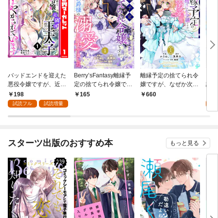
バッドエンドを迎えた
Berry’sFantasy離縁予
離縁予定の捨てられ令
引き
悪役令嬢ですが、近隣
定の捨てられ令嬢です
嬢ですが、なぜか次期
話係
国の王太子に死ぬほど
が、なぜか次期公爵様
公爵様の溺愛が始まり
【単
198
7
165
660
甘やかされています 1
の溺愛が始まりました
ました1巻
試読フル
試読増量
試
1巻
スターツ出版のおすすめ本
もっと見る