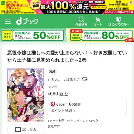
作品検索
カート
はじめての方へ
悪役令嬢は推しへの愛が止まらない！～好き放題してい
たら王子様に見初められました～2巻
完結
かりね。
瑞希ちこ
マンガ
660
(税込)
6
pt
獲得
ポイント詳細
dカード利用でさらにポイント+2%
返品不可
試し読み