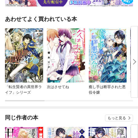
あわせてよく買われている本
「転生賢者の異世界ラ
次はさせてね
癒し手は断罪された悪
【タ
イフ」シリーズ
役令嬢
女に
かラ
着さ
同じ作者の本
もっと見る