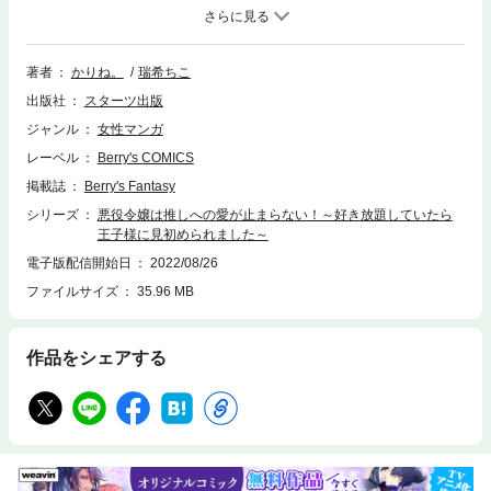
とに。王子・アルを狙う他の令嬢たちから嫉妬されるのを防ぐため、二人
が近づかないよう奮闘していた。ところが、アルがダンスの相手に選んだ
のはまさかのマリア!?ダンスで体が近づくたびに、なぜかアルにドキドキ
してしまうマリア。ただでさえ動揺しているのに、キスされそうになっ
著者
かりね。
瑞希ちこ
て…? 『アルはヒロインのリリーと結ばれるはずなのに…』と自分の気持
出版社
スターツ出版
ちを押し込めようとするも、「マリアを、心から愛したいと思ったん
だ。」真っ直ぐに想いを伝えてくるアルに心が揺らいでしまい!?推しのリ
ジャンル
女性マンガ
リーと王子・アル――二人への気持ちに葛藤する悪役令嬢の王宮ファンタ
レーベル
Berry's COMICS
ジー、第二巻！（この作品は電子コミック誌Berry’ｓ fantasy Vol.31~35に
収録されています。重複購入にご注意ください)
掲載誌
Berry's Fantasy
シリーズ
悪役令嬢は推しへの愛が止まらない！～好き放題していたら
王子様に見初められました～
電子版配信開始日
2022/08/26
ファイルサイズ
35.96 MB
作品をシェアする