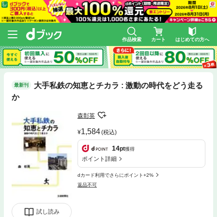
作品検索
カート
はじめての方へ
大手私鉄の知恵とチカラ : 激動の時代をどう走る
最新刊
か
森彰英
1,584
(税込)
14
pt
獲得
ポイント詳細
dカード利用でさらにポイント+2%
返品不可
試し読み