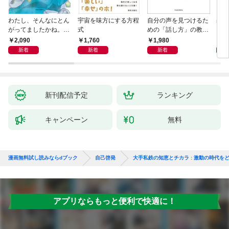
わたし、そんなにとん
宇宙を味方にする方程
自分の声を見つけるた
基地
がってましたかね。
式
めの「話し方」の教
るた
獅子座、Ａ型、丙午は
室 Ｏｒａｃｙ（オラ
2,090
1,760
1,980
2,
めぐる
シー）
新着
新着
新着
新刊配信予定
ランキング
キャンペーン
無料
漫画無料試し読みならdブック
自己啓発
大手私鉄の知恵とチカラ : 激動の時代を
アプリならもっと便利で快適に！