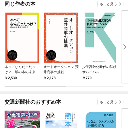
OMIC
同じ作者の本
もっと見る
本ってなんだったっ
オートオークション 荒
少子高齢化時代の私鉄
東京
け？―紙の本の未来を
井商事の挑戦
サバイバル
ンピ
考える
る大
2,530
2,178
770
1,
して
交通新聞社のおすすめ本
もっと見る