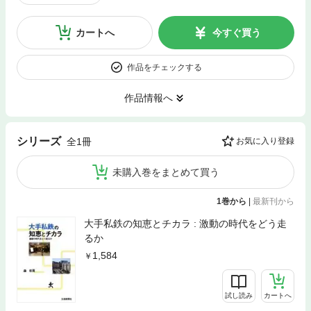
カートへ
今すぐ買う
作品をチェックする
作品情報へ
シリーズ
全1冊
お気に入り登録
未購入巻をまとめて買う
1巻から
|
最新刊から
大手私鉄の知恵とチカラ : 激動の時代をどう走
るか
1,584
試し読み
カートへ