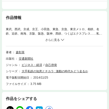
作品情報
東武、西武、京成、京王、小田急、東急、京急、東京メトロ、相鉄、名
鉄、近鉄、南海、京阪、阪急、阪神、西鉄、つくばエクスプレス……私鉄
が人・まち・社会に活気を呼び込む。各社事業における変化の節目をとら
え、徹底したフィールドワークから構想する、これからの鉄道とライフス
タイル。※本書は2008年6月に発行された出版物を電子書籍化したもので
す。
著者
森彰英
出版社
交通新聞社
ジャンル
ビジネス・経済
自己啓発
シリーズ
大手私鉄の知恵とチカラ : 激動の時代をどう走るか
電子版配信開始日
2014/11/25
ファイルサイズ
3.75 MB
作品をシェアする