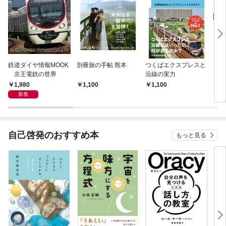
鉄道ダイヤ情報MOOK
別冊旅の手帖 熊本
つくばエクスプレスと
スー
京王電鉄の世界
沿線の実力
ーズ
んし
1,980
1,100
1,100
1,
う
新着
自己啓発のおすすめ本
もっと見る