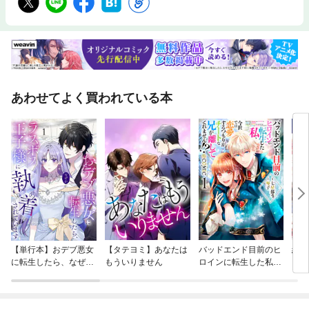
あわせてよく買われている本
【単行本】おデブ悪女
【タテヨミ】あなたは
バッドエンド目前のヒ
結界
に転生したら、なぜか
もういりません
ロインに転生した私、
ラスボス王子様に執着
今世では恋愛するつも
されています
りがチートな兄が離し
てくれません！？@C