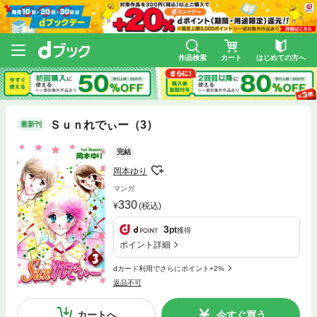
作品検索
カート
はじめての方へ
Ｓｕｎれでぃー（3）
最新刊
完結
岡本ゆり
マンガ
330
(税込)
3
pt
獲得
ポイント詳細
dカード利用でさらにポイント+2%
返品不可
カートへ
今すぐ買う