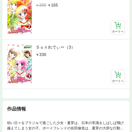
330
165
カートへ
Ｓｕｎれでぃー（3）
330
カートへ
作品情報
幼い日々をブラジルで過ごした少女・夏芽は、日本の常識をしばしば飛び
越えてしまう女の子。ボーイフレンドの佐田修造は、夏芽の大胆な行動に