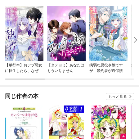
【単行本】おデブ悪女
【タテヨミ】あなたは
病弱な悪役令嬢です
妹は
に転生したら、なぜか
もういりません
が、婚約者が過保護す
ラスボス王子様に執着
ぎて逃げ出したい(私
されています
たち犬猿の仲でしたよ
ね！？)
同じ作者の本
もっと見る