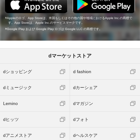
Appleのロゴ、App Storeは、米国もしくはその他の国や地域におけるApple Inc.の商標で
す。App Storeは、Apple Inc.のサービスマークです。
Google Play および Google Play ロゴは Google LLC の商標です。
dマーケットストア
dショッピング
d fashion
dミュージック
dカーシェア
Lemino
dマガジン
dヒッツ
dフォト
dアニメストア
dヘルスケア