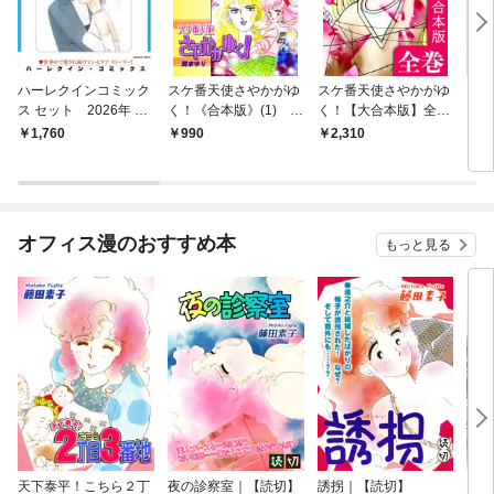
ハーレクインコミック
スケ番天使さやかがゆ
スケ番天使さやかがゆ
【全
ス セット 2026年 vo
く！《合本版》(1) １
く！【大合本版】全巻
るに
l.1055
～３巻収録
収録
ック
1,760
990
2,310
5
イン
オフィス漫のおすすめ本
もっと見る
天下泰平！こちら２丁
夜の診察室｜【読切】
誘拐｜【読切】
テレ