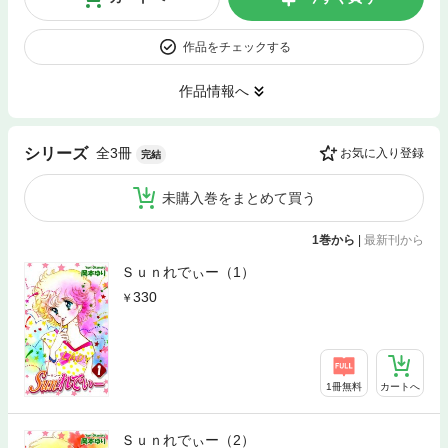
作品をチェックする
作品情報へ
全3冊
シリーズ
お気に入り登録
完結
未購入巻をまとめて買う
1巻から
|
最新刊から
Ｓｕｎれでぃー（1）
330
1冊無料
カートへ
Ｓｕｎれでぃー（2）