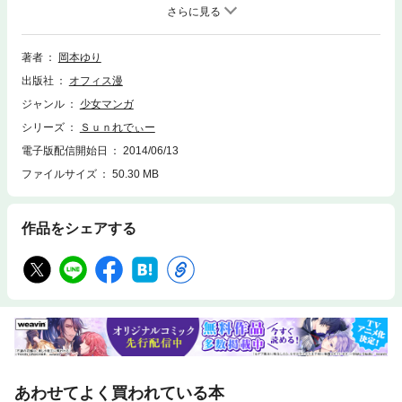
毎回おどろかされつつ、好意を深めるのだった。いっぽう、頑固者の祖父
は夏芽に厳しい。それはまじめで信頼できる婿を得て、家名を守って欲し
いという願いからだった。それぞれの意見がすれ違う中で、家族にまつわ
る意外な秘密があきらかになり……。光り輝く個性を持った女の子の、一
著者
岡本ゆり
直線なラブコメディ第３巻（全３巻）！！
出版社
オフィス漫
ジャンル
少女マンガ
シリーズ
Ｓｕｎれでぃー
電子版配信開始日
2014/06/13
ファイルサイズ
50.30 MB
作品をシェアする
あわせてよく買われている本