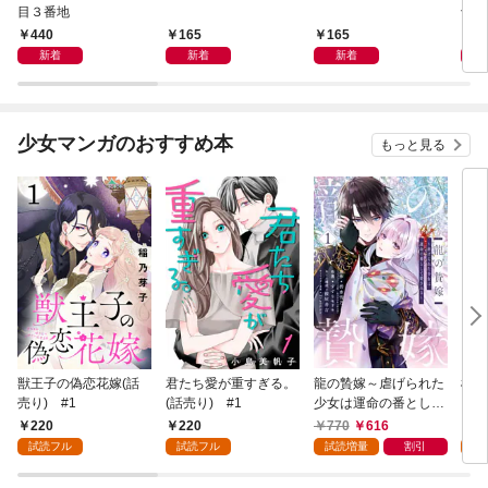
目３番地
切】
440
165
165
1
新着
新着
新着
少女マンガのおすすめ本
もっと見る
獣王子の偽恋花嫁(話
君たち愛が重すぎる。
龍の贄嫁～虐げられた
桜と
売り) #1
(話売り) #1
少女は運命の番として
愛される～ 1巻
220
220
770
616
2
試読フル
試読フル
試読増量
割引
試