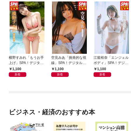
横野すみれ「もうお手
空見みあ「挑発的な視
江籠裕奈「エンジェル
上げ」SPA！デジタル
線」SPA！デジタル写
ボディ」SPA！デジタ
写真集
真集
ル写真集
1,100
1,100
1,100
新着
新着
新着
ビジネス・経済のおすすめ本