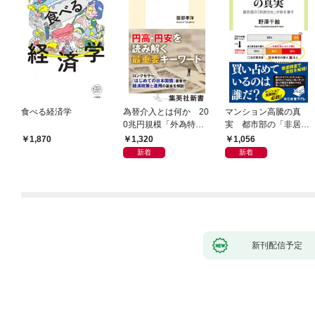
食べる経済学
為替介入とは何か 20
マンション高騰の真
0兆円規模「外為特
実 都市部の「非居住
会」が生まれた謎
化」が街を壊す
1,320
1,056
1,870
新着
新着
新刊配信予定