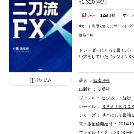
1,320
(税込)
ポイ
12
pt
獲得
dカード利用でさらにポイント+2
返品不可
トレーダーにとって最もポピ
い方をしていた!?ラジオNI
者が日本に広めたトレンド系
ついて解説。トレンドが一目で
FX”の真髄が初めて明らかに
試し読み
著者
陳満咲杜
出版社
扶桑社
ジャンル
ビジネス・経済
レーベル
ＳＰＡ！ＢＯＯ
シリーズ
基本にして最強
電子版配信開始日
2014/10
ファイルサイズ
33.48 MB