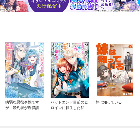
病弱な悪役令嬢です
バッドエンド目前のヒ
妹は知っている
が、婚約者が過保護す
ロインに転生した私、
ぎて逃げ出したい(私た
今世では恋愛するつも
ち犬猿の仲でしたよ
りがチートな兄が離し
ね！？)
てくれません！？@C
OMIC