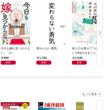
今日も嫁が見つからな
変わらない勇気
体と心を整えてついで
い。（1）
に10kgやせました 整
形外科に行ったら人生
990
1,760
1,540
が変わった話
新着
新着
新着
もっと見る