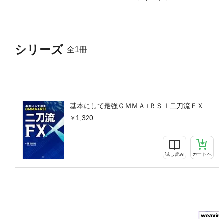
シリーズ
全1冊
基本にして最強ＧＭＭＡ+ＲＳＩ二刀流ＦＸ
1,320
試し読み
カートへ