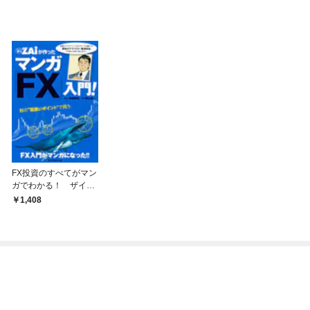
FX投資のすべてがマン
ガでわかる！ ザイが
作ったマンガ「FX」入
1,408
門