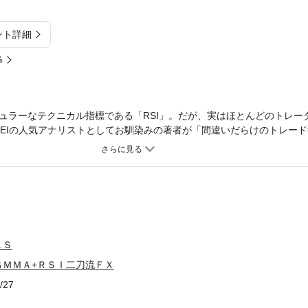
ント詳細
%
ュラーなテクニカル指標である「RSI」。だが、実はほとんどのトレー
KKEIの人気アナリストとしてお馴染みの著者が「間違いだらけのトレー
テクニカルの王様「GMMA」の基本的な使い方に始まり、RSIをベース
わかるGMMAとトレンドの“勢い”を示すRSIという2つのテクニカルを
。
ＫＳ
ＧＭＭＡ+ＲＳＩ二刀流ＦＸ
/27