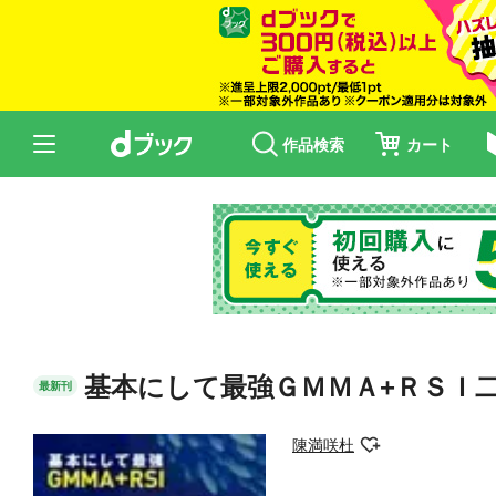
作品検索
カート
基本にして最強ＧＭＭＡ+ＲＳＩ
最新刊
陳満咲杜