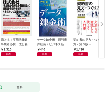
聴ける！実用法律書
データ錬金術―週刊東
契約書の見方・つくり
海
事業者必携 改訂新
洋経済ｅビジネス新書
方＜第３版＞
2
版 中小企業のための
Ｎo.493
2,310
440
1,430
株式会社【株主総会・
新着
新着
新着
取締役会・監査役会】
の議事録・登記の手続
きと書式サンプル集
無料