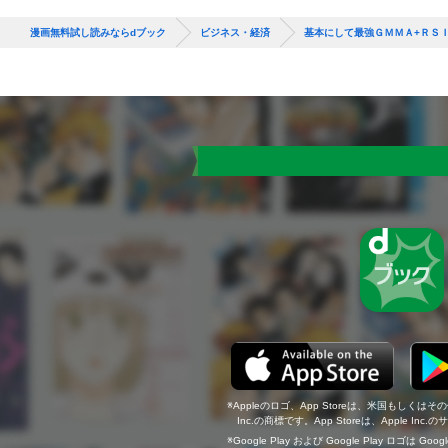
漫画無料試し読みならdブック
ビジネス・経済
基本にして最強ＧＭＭＡ+ＲＳ
Appleのロゴ、App Storeは、米国もしくはそ
Inc.の商標です。App Storeは、Apple In
Google Play および Google Play ロゴは Go