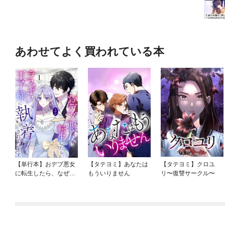
あわせてよく買われている本
【単行本】おデブ悪女
【タテヨミ】あなたは
【タテヨミ】クロユ
に転生したら、なぜか
もういりません
リ〜復讐サークル〜
ラスボス王子様に執着
されています