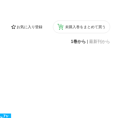
お気に入り登録
未購入巻をまとめて買う
1巻から
|
最新刊から