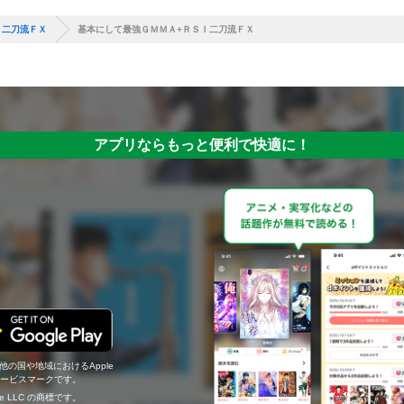
Ｉ二刀流ＦＸ
基本にして最強ＧＭＭＡ+ＲＳＩ二刀流ＦＸ
アプリならもっと便利で快適に！
の他の国や地域におけるApple
c.のサービスマークです。
ogle LLC の商標です。