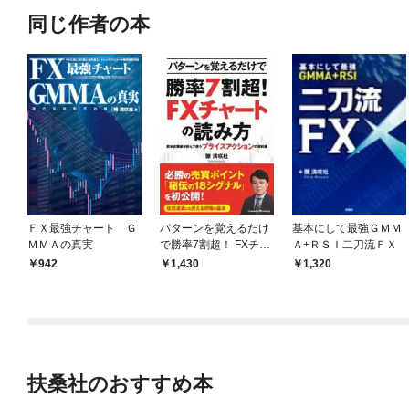
同じ作者の本
ＦＸ最強チャート Ｇ
パターンを覚えるだけ
基本にして最強ＧＭＭ
ＭＭＡの真実
で勝率7割超！ FXチャ
Ａ+ＲＳＩ二刀流ＦＸ
ートの読み方 ～欧米投
942
1,430
1,320
資家が好んで使うプラ
イスアクションの教科
書
扶桑社のおすすめ本