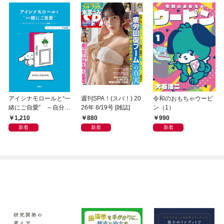
アイシナモロールと“一
週刊SPA！(スパ！) 20
令和のおもちゃウーピ
緒にご自愛” ～自分を
26年 8/19号 [雑誌]
ン（1）
好きになるための56の
1,210
880
990
コツ～
新着
新着
新着