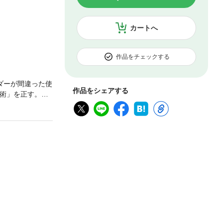
カートへ
作品をチェックする
ダーが間違った使
作品をシェアする
ド術」を正す。著
にした新理論に
活用した“二刀流