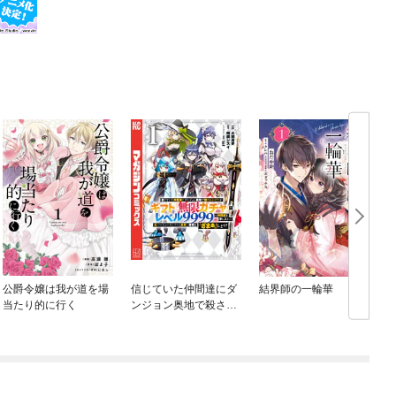
公爵令嬢は我が道を場
信じていた仲間達にダ
結界師の一輪華
当たり的に行く
ンジョン奥地で殺され
かけたがギフト『無限
ガチャ』でレベル９９
９９の仲間達を手に入
れて元パーティーメン
バーと世界に復讐＆