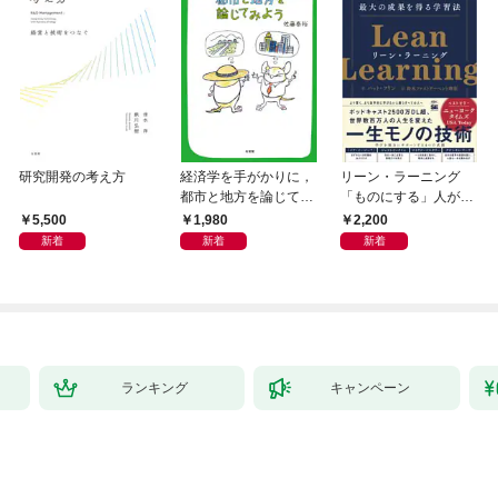
研究開発の考え方
経済学を手がかりに，
リーン・ラーニング
都市と地方を論じてみ
「ものにする」人が自
よう
然とやっている 最小の
5,500
1,980
2,200
インプットで最大の成
新着
新着
新着
果を得る学習法
ランキング
キャンペーン