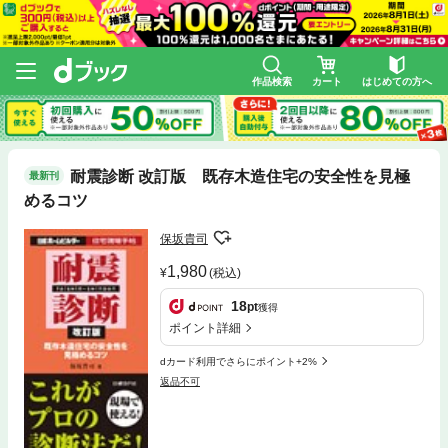
作品検索
カート
はじめての方へ
耐震診断 改訂版 既存木造住宅の安全性を見極
最新刊
めるコツ
保坂貴司
1,980
(税込)
18
pt
獲得
ポイント詳細
dカード利用でさらにポイント+2%
返品不可