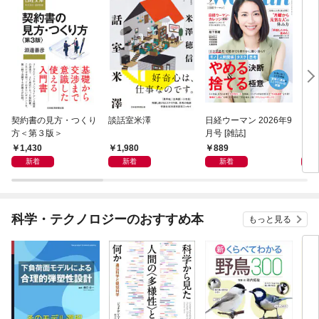
契約書の見方・つくり
談話室米澤
日経ウーマン 2026年9
日経
方＜第３版＞
月号 [雑誌]
ト！
【表
1,430
1,980
889
8
新着
新着
新着
科学・テクノロジーのおすすめ本
もっと見る