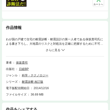
カートへ
作品情報
わが国の戸建て住宅の耐震診断・耐震設計の第一人者である保坂貴司氏に
よる書き下ろし。大地震のリスクと対処法を正確に把握するために不可欠
ともいえる耐震診断の現場作業ごとに、その目的と手法の要点を分かりや
すく図解・解説します。2012年に8年ぶりに改訂された国土交通省監修の
建築防災協会「一般診断法」に対応するとともに、東日本大震災など、20
04年以降に起こった震災での事例も盛り込んでいます。工務店・建築設計
著者
保坂貴司
事務所にとって、耐震補強の必要性を説き実践していくために必携の一冊
出版社
日経BP
です。
ジャンル
科学・テクノロジー
シリーズ
耐震診断 改訂版
電子版配信開始日
2014/12/16
ファイルサイズ
36.69 MB
作品をシェアする