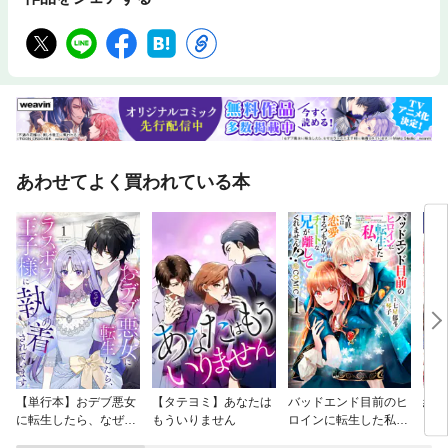
あわせてよく買われている本
【単行本】おデブ悪女
【タテヨミ】あなたは
バッドエンド目前のヒ
結界
に転生したら、なぜか
もういりません
ロインに転生した私、
ラスボス王子様に執着
今世では恋愛するつも