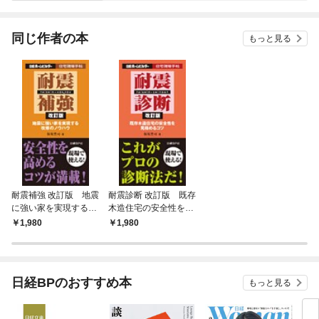
されています
りがチートな兄が離し
てくれません！？@C
OMIC
同じ作者の本
もっと見る
耐震補強 改訂版 地震
耐震診断 改訂版 既存
に強い家を実現する改
木造住宅の安全性を見
修のノウハウ
極めるコツ
1,980
1,980
日経BPのおすすめ本
もっと見る