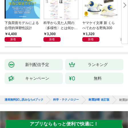
下負荷面モデルによる
科学から見た人間の
ヤマケイ文庫 新 くら
イラ
合理的弾塑性設計
〈多様性〉とは何か―
べてわかる野鳥300
と古
―遺伝科学と疑似科学
4,400
3,300
1,320
6,
新着
新着
新着
新刊配信予定
ランキング
キャンペーン
無料
漫画無料試し読みならdブック
科学・テクノロジー
耐震診断 改訂版
耐震診
アプリならもっと便利で快適に！