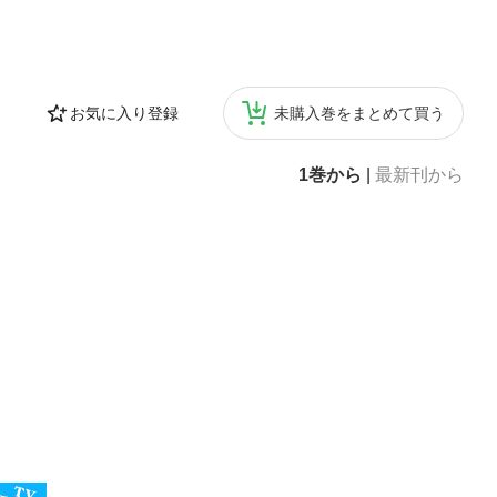
お気に入り登録
未購入巻をまとめて買う
1巻から
|
最新刊から