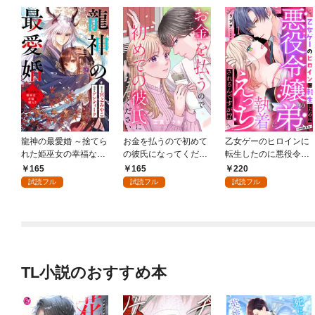
龍神の最愛婚 ～捨てら
お金を払うので初めて
乙女ゲーのヒロインに
れた姫巫女の幸福な嫁
の彼氏になってくださ
転生したのに悪役令嬢
入り～: 1
い: 1
の弟（攻略対象外）に
165
165
220
執着えっちされるんで
試読フル
試読フル
試読フル
すが！？: 1
TL小説のおすすめ本