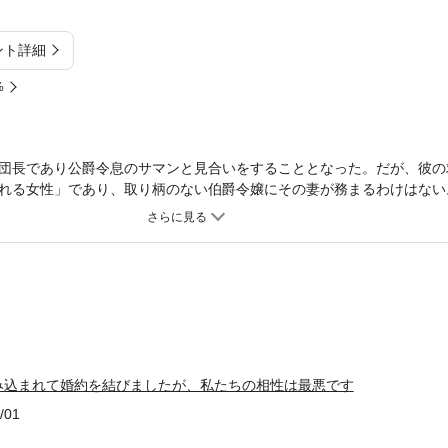
ント詳細
%
団長であり公爵令息のサマンと見合いをすることとなった。だが、彼の
れる女性」であり、取り柄のない伯爵令嬢にその妻が務まるわけはない
フィアは婚約話を断ったのだが……。数日後、なぜか「仮初でもいいか
。彼の熱意に押されソフィアは破棄を前提条件に仮初の婚約を受け入れて
嬢のピュアなラブコメディ♡
み込まれて婚約を結びましたが、私たちの相性は最悪です
/01