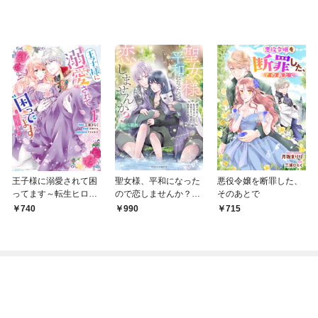
王子様に溺愛されて困
聖女様、平和になった
悪役令嬢を断罪した、
ってます～転生ヒロイ
ので恋しませんか？
そのあとで
ン、乙女ゲーム奮闘記
穢れを負った転生聖女
740
990
715
～: 1【電子限定描き下
は美貌の年下神官に執
ろしカラーマンガ付
愛される【dエディシ
き】
ョン】