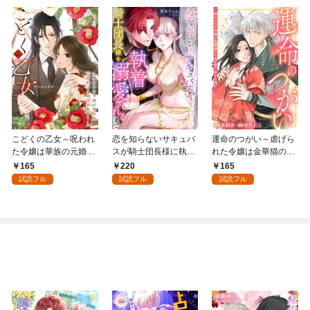
こどくの乙女～呪われ
恋を知らないサキュバ
運命のつがい～虐げら
た令嬢は華族の元婚約
スが騎士団長様に執着
れた令嬢は金華猫の一
者に溺愛される～: 1
溺愛されるまで: 1
途な愛で幸せを掴む～:
165
220
165
1
試読フル
試読フル
試読フル