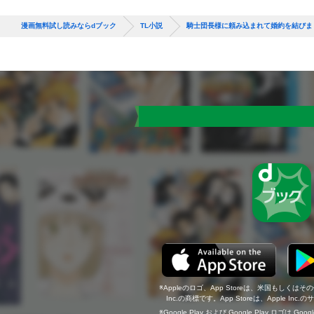
漫画無料試し読みならdブック
TL小説
騎士団長様に頼み込まれて婚約を結びま
Appleのロゴ、App Storeは、米国もしくはそ
Inc.の商標です。App Storeは、Apple In
Google Play および Google Play ロゴは Go