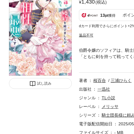
1,430
(税込)
ポイ
13
pt
獲得
dカード利用でさらにポイント+2
返品不可
伯爵令嬢のソフィアは、騎士
「ともに剣を持って戦ってく
考えや趣味は全く合わず、ソ
い」と頭を下げて懇願される
の不器用な騎士団長と伯爵令
著者
桜百合
三浦ひらく
試し読み
出版社
一迅社
ジャンル
TL小説
レーベル
メリッサ
シリーズ
騎士団長様に頼
電子版配信開始日
2025/05
ファイルサイズ
- MB