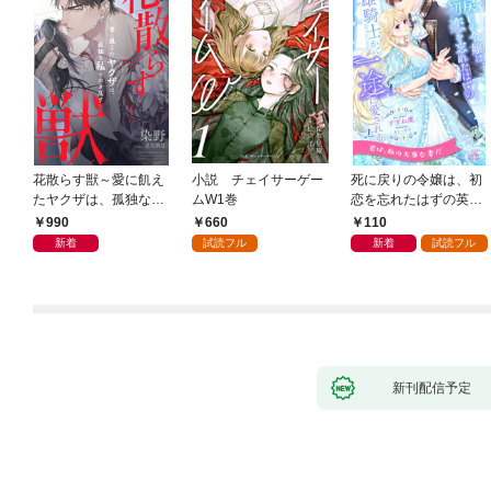
花散らす獣～愛に飢え
小説 チェイサーゲー
死に戻りの令嬢は、初
たヤクザは、孤独な私
ムW1巻
恋を忘れたはずの英雄
をかき乱す～
騎士から一途に愛され
990
660
110
る【１】
新着
試読フル
新着
試読フル
新刊配信予定