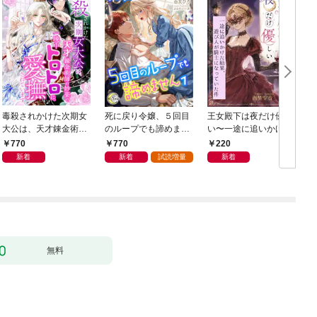
毒殺されかけた次期女
死に戻り令嬢、５回目
王女殿下は夜だけ優し
大公は、天才錬金術師
のループでも諦めませ
い〜一途に追いかけた
の妙薬で一晩中トロト
ん１
結果、遊び人が騎士に
770
770
220
ロに愛撫されています
なっていた件〜
新着
新着
試読増量
新着
無料