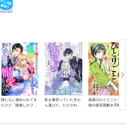
姉たちに虐められてき
私を裏切っていた夫か
薬屋のひとりごと～猫
たけど「能無しのフ
ら逃げた、ただそれだ
猫の後宮謎解き手帳～
リ」はもう終わり。捨
け
てられ先では野獣皇帝
の寵愛が待ってい
て！？【SS付き】