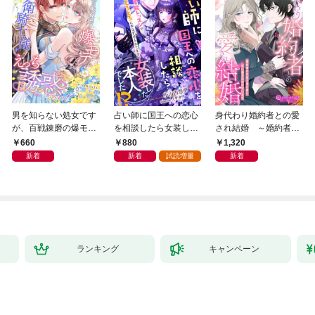
男を知らない処女です
占い師に国王への恋心
身代わり婚約者との愛
が、百戦錬磨の爆モテ
を相談したら女装した
され結婚 ～婚約者の
護衛騎士様をえっちに
本人でした！？ 秘密
代役で来た彼に甘い愛
660
880
1,320
誘惑してみます！
の官能レッスンでとろ
を注がれています～
新着
新着
試読増量
新着
とろに手なずけられて
ます
ランキング
キャンペーン