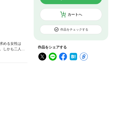
カートへ
作品をチェックする
求める女性は
作品をシェアする
。しかも二人の
ら婚約してほし
!? 剣術一筋