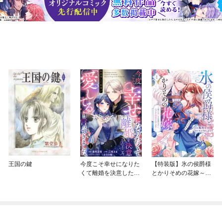
王国の鍵
今度こそ幸せになりた
【特装版】氷の侯爵様
くて離婚を決意したと
とかりそめの花嫁～愛
ころ、無表情な旦那様
のない王命婚なのに、
が「愛してる」と言っ
なぜか溺愛されてます
てきました。
～