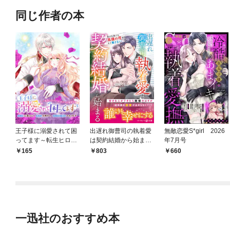
同じ作者の本
王子様に溺愛されて困
出遅れ御曹司の執着愛
無敵恋愛S*girl 2026
ってます～転生ヒロイ
は契約結婚から始まる
年7月号
ン、乙女ゲーム奮闘記
～焦がれ続けた高嶺の
165
803
660
～ 連載版: 1
花を、もう離さない～
一迅社のおすすめ本