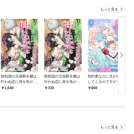
もっと見る
敗戦国の元侯爵令嬢は
敗戦国の元侯爵令嬢は
契約妻なのに夫が溺愛
叶わぬ恋に身を焦がす
叶わぬ恋に身を焦がす
してくるのですが～騎
【完全版】
（１）
士団長の執愛求婚は追
1,540
330
660
加オプションつき～
もっと見る