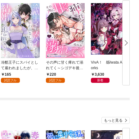
冷酷王子にスパイとし
その声に甘く痺れて溺
VivA！ 緜/wata Art W
て雇われましたが、結
れてく～シゴデキ後輩
orks
婚を迫られています: 1
は推しのメロ声配信者
165
220
3,630
でした～: 1
試読フル
試読フル
新着
もっと見る