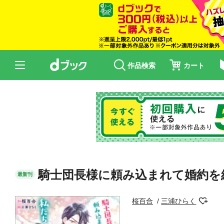
作品検索
カート
騎士団長様に頼み込まれて婚約を
最新刊
桜百合
三浦ひらく