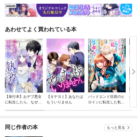
あわせてよく買われている本
【単行本】おデブ悪女
【タテヨミ】あなたは
バッドエンド目前のヒ
結界
に転生したら、なぜか
もういりません
ロインに転生した私、
ラスボス王子様に執着
今世では恋愛するつも
されています
りがチートな兄が離し
てくれません！？@C
OMIC
同じ作者の本
もっと見る