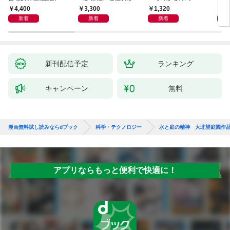
―遺伝科学と疑似科学
4,400
3,300
1,320
6,
新着
新着
新着
新刊配信予定
ランキング
キャンペーン
無料
漫画無料試し読みならdブック
科学・テクノロジー
水と庭の精神 大北望庭園作
アプリならもっと便利で快適に！