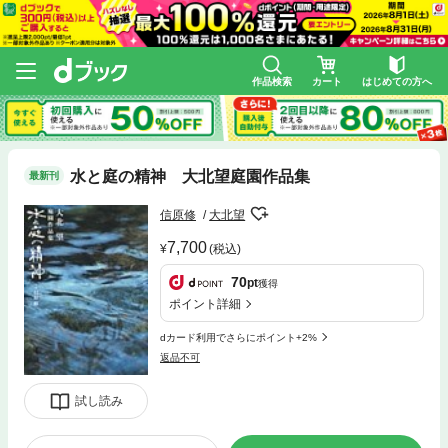
作品検索
カート
はじめての方へ
水と庭の精神 大北望庭園作品集
最新刊
信原修
大北望
7,700
(税込)
70
pt
獲得
ポイント詳細
dカード利用でさらにポイント+2%
返品不可
試し読み