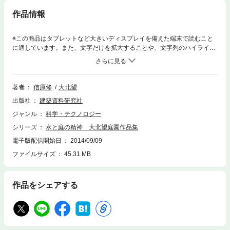
作品情報
※この商品はタブレットなど大きいディスプレイを備えた端末で読むこと
に適しています。また、文字だけを拡大することや、文字列のハイライ
ト、検索、辞書の参照、引用などの機能が使用できません。日本人の心を
癒す存在である日本庭園は、木と石・砂、そして水などを見事なまでのバ
ランス感覚で組み合わせて形成されている。そこには、日本文化特有
の”侘”と”寂”を体現しながら、日本人のアイデンティティをくすぐってやま
著者
信原修
大北望
ない、独自の美しさが垣間見られる。
出版社
建築資料研究社
ジャンル
科学・テクノロジー
シリーズ
水と庭の精神 大北望庭園作品集
電子版配信開始日
2014/09/09
ファイルサイズ
45.31 MB
作品をシェアする