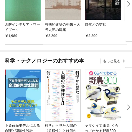
図解インテリア・ワー
有機的建築の発想－天
自然との交歓
石燈
ドブック
野太郎の建築－
1,980
2,200
2,200
1,
科学・テクノロジーのおすすめ本
もっと見る
下負荷面モデルによる
科学から見た人間の
ヤマケイ文庫 新 くら
イラ
合理的弾塑性設計
〈多様性〉とは何か―
べてわかる野鳥300
と古