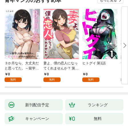
青年マンガのおすすめ本
もっと見る
３か月なら、大丈夫だ
妻よ、僕の恋人になっ
ヒトグイ 第1話
世界
と思ってた。～留学し
てくれませんか？ 第1
レベ
た僕の留守中に、一途
話
0
0
0
0
な彼女が汚されるまで
無料
無料
無料
～ 1話
新刊配信予定
ランキング
キャンペーン
無料