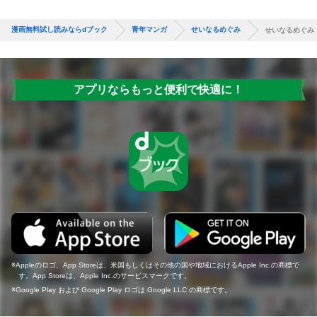
漫画無料試し読みならdブック
青年マンガ
せいなるめぐみ
せいなるめぐ
アプリならもっと便利で快適に！
Appleのロゴ、App Storeは、米国もしくはその他の国や地域におけるApple Inc.の商標で
す。App Storeは、Apple Inc.のサービスマークです。
Google Play および Google Play ロゴは Google LLC の商標です。