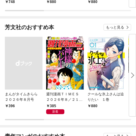
ジー ～Friends～
コミック
号[
748
880
880
5
芳文社のおすすめ本
もっと見る
まんがタイムきらら
週刊漫画ＴＩＭＥＳ
クールな氷上さんは迫
うち
２０２６年８月号
２０２６年８／２１・
りたい １巻
レ配
２８合併号
385
￥396
880
8
新着