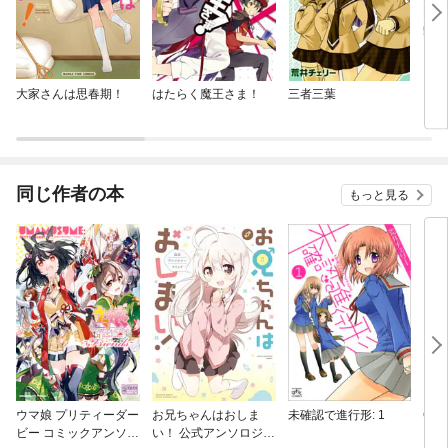
大家さんは思春期！
はたらく魔王さま！
三者三葉
スロ
同じ作者の本
もっと見る
ウマ娘 プリティーダー
お兄ちゃんはおしま
未確認で進行形: 1
Com
ビー コミックアンソロ
い！ 公式アンソロジー
レッ