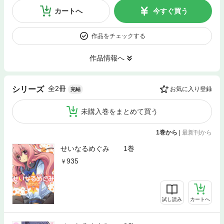
カートへ
今すぐ買う
作品をチェックする
作品情報へ
全2冊
シリーズ
お気に入り登録
完結
未購入巻をまとめて買う
1巻から
|
最新刊から
せいなるめぐみ 1巻
935
試し読み
カートへ