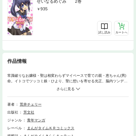
せいなるめぐみ 2巻
935
試し読み
カートへ
作品情報
常識破りなお嬢様・聖は相変わらずマイペースで育ての親・恵ちゃん(男)
命。イトコでツッコミ娘・ひより、聖に想いを寄せる光正、脳内ツンデ
レ・ 乙女に囲まれて、学園生活を送るけど…。荒井チェリーが贈る学園ラ
ブコメ、堂々完結!!
著者
荒井チェリー
出版社
芳文社
ジャンル
青年マンガ
レーベル
まんがタイムＫＲコミックス