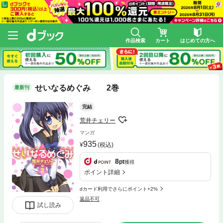
作品検索
カート
はじめての方へ
せいなるめぐみ 2巻
最新刊
完結
荒井チェリー
マンガ
935
(税込)
8
pt
獲得
ポイント詳細
dカード利用でさらにポイント+2%
返品不可
試し読み