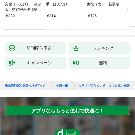
変化（へんげ） 決定
手下は犬だけ
鬼役（壱） 新装版
南町
版～交代寄合伊那衆異
舟の
聞（1）～
880
814
726
9
新刊配信予定
ランキング
キャンペーン
無料
漫画無料試し読みならdブック
小説一般
カサノバのためいき 世にも短い物語
アプリならもっと便利で快適に！