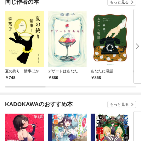
同じ作者の本
もっと見る
夏の終り 情事ほか
デザートはあなた
あなたに電話
指輪
748
880
858
7
KADOKAWAのおすすめ本
もっと見る