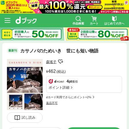
作品検索
カート
はじめての方へ
カサノバのためいき 世にも短い物語
最新刊
森瑤子
462
(税込)
4
pt
獲得
ポイント詳細
dカード利用でさらにポイント+2%
返品不可
試し読み