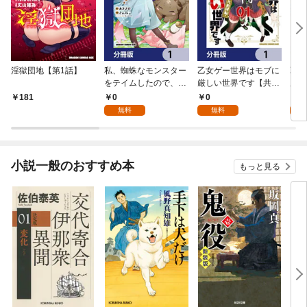
淫獄団地【第1話】
私、蜘蛛なモンスター
乙女ゲー世界はモブに
乙女
をテイムしたので、ス
厳しい世界です【共和
厳し
パイダーシルクで裁縫
国編】【分冊版】 1
国
0
0
8
181
を頑張ります！【分冊
無料
無料
試
版】 1
小説一般のおすすめ本
もっと見る