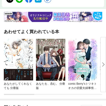
あわせてよく買われている本
あなたがしてくれなく
あなたを、呑む。 分冊
comic Berry’sトツキト
あな
ても 分冊版
版
オカの切愛夫婦事情～
最後の一夜のはずが、
愛の証を身ごもりまし
た～