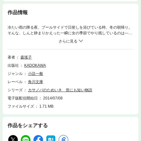
作品情報
冷たい雨の降る夜、プールサイドで日射しを浴びている時、冬の朝帰り。
そんな、しんと静まりかえった一瞬に女の季節でやり残しているのは――
と、ふと胸をつかれる思いがする。冒険、未知との遭遇、危険とか密会と
いった秘密の類のコト。諦めにも、ためいきにも似た微妙な、大人のため
の物語、26話。
著者
森瑤子
出版社
KADOKAWA
ジャンル
小説一般
レーベル
角川文庫
シリーズ
カサノバのためいき 世にも短い物語
電子版配信開始日
2014/07/08
ファイルサイズ
1.71 MB
作品をシェアする