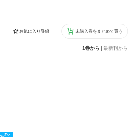
お気に入り登録
未購入巻をまとめて買う
1巻から
|
最新刊から