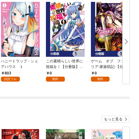
ハニートラップ・シェ
この素晴らしい世界に
ゲーム オブ ファミ
アハウス １
祝福を！【分冊版】
リア-家族戦記-【分冊
イ
1
版】 1
803
0
0
試読フル
無料
無料
もっと見る