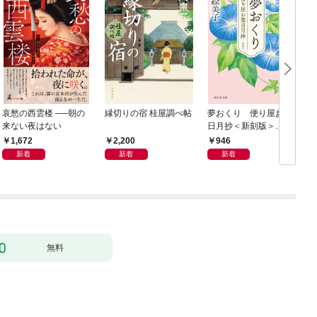
哀愁の西雲楼 ──朝の
縁切りの宿 桂屋調べ帖
夢おくり 便り屋お葉
来ない夜はない
日月抄＜新刻版＞
［1］
1,672
2,200
946
新着
新着
新着
無料