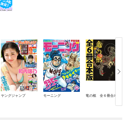
ヤングジャンプ
モーニング
竜の柩 全６冊合本版