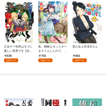
乙女ゲー世界はモブに
私、蜘蛛なモンスター
美人女上司滝沢さん
厳しい世界です【共和
をテイムしたので、ス
国編】 ０１
パイダーシルクで裁縫
836
792
682
を頑張ります！ 1
試読フル
試読フル
試読フル