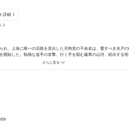
ト詳細
%
られ、上洛に唯一の活路を見出した天狗党の千余名は、愛すべき水戸の
を開始した。執拗な追手の攻撃、行く手を阻む厳寒の山河、続出する怪
らせる」一途にそう信じて進む彼らの前に、絶望的な道程が待ち受けて
を、全編一人称の語りで描いた著者入魂の力作長編！
/09