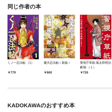
同じ作者の本
くノ一忍法帖 （1）
魔天忍法帖＜新版＞
警視庁草紙‐風太郎明治
劇場‐（１）
779
660
726
KADOKAWAのおすすめ本