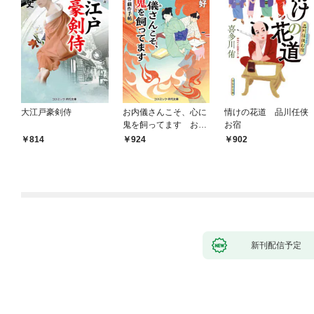
大江戸豪剣侍
お内儀さんこそ、心に
情けの花道 品川任侠
鬼を飼ってます おけ
お宿
いの戯作手帖
814
924
902
新刊配信予定