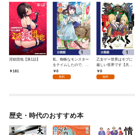
淫獄団地【第1話】
私、蜘蛛なモンスター
乙女ゲー世界はモブに
をテイムしたので、ス
厳しい世界です【共和
パイダーシルクで裁縫
国編】【分冊版】 1
0
0
181
を頑張ります！【分冊
無料
無料
版】 1
歴史・時代のおすすめ本