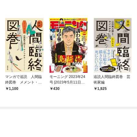
マンガで追読 人間臨
モーニング 2023年24
追読人間臨終図巻 芸
終図巻 メメント・モ
号 [2023年5月11日発
術家編
リ編
売]
1,100
430
1,925