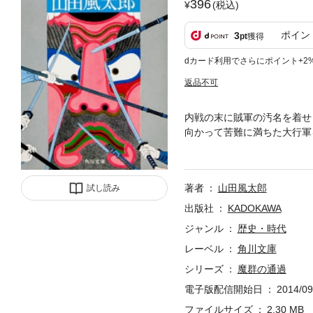
396
(税込)
ポイン
3
pt
獲得
dカード利用でさらにポイント+2
返品不可
内戦の末に賊軍の汚名を着せ
向かって苦難に満ちた大行軍
「京へ行けば逆賊の汚名を晴
に起きた天狗党の悲劇の顛末
著者
山田風太郎
試し読み
出版社
KADOKAWA
ジャンル
歴史・時代
レーベル
角川文庫
シリーズ
魔群の通過
電子版配信開始日
2014/09
ファイルサイズ
2.30 MB