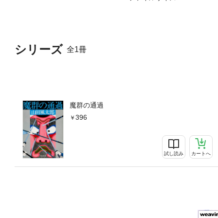
シリーズ
全1冊
魔群の通過
396
試し読み
カートへ