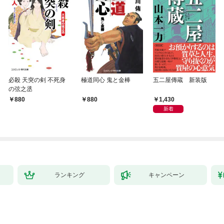
必殺 天突の剣 不死身
極道同心 鬼と金棒
五二屋傳蔵 新装版
の弦之丞
1,430
880
880
新着
ランキング
キャンペーン