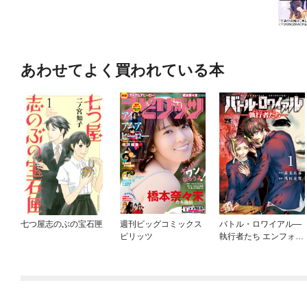
あわせてよく買われている本
七つ屋志のぶの宝石匣
週刊ビッグコミックス
バトル・ロワイアル—
ピリッツ
執行者たち エンフォー
サーズ—