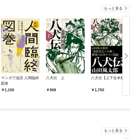
もっと見る
マンガで追読 人間臨終
八犬伝 上
八犬伝【上下合本版】
図巻
1,100
968
1,760
もっと見る