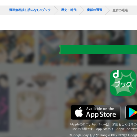
漫画無料試し読みならdブック
歴史・時代
魔群の通過
魔群の通過
Appleのロゴ、App Storeは、米国もしくはそ
Inc.の商標です。App Storeは、Apple In
Google Play および Google Play ロゴは Go