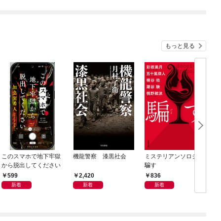
もっと見る
このスマホで地下牢獄
機龍警察 漆黒社会
ミステリアンソロジー
から脱出してください
騙す
599
2,420
836
新着
新着
新着