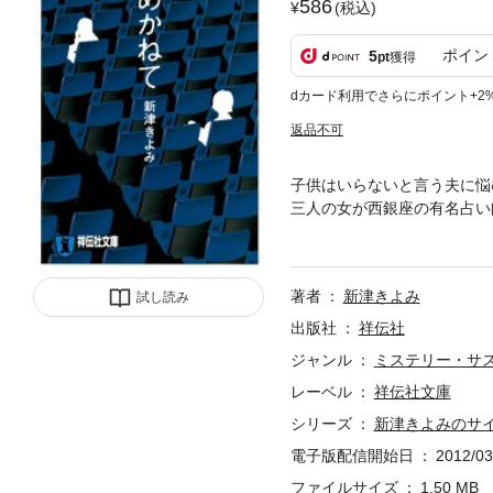
586
(税込)
ポイン
5
pt
獲得
dカード利用でさらにポイント+2
返品不可
子供はいらないと言う夫に悩
三人の女が西銀座の有名占い
殺人事件…。三十代半ば、焦
著者
新津きよみ
試し読み
出版社
祥伝社
ジャンル
ミステリー・サ
レーベル
祥伝社文庫
シリーズ
新津きよみのサ
電子版配信開始日
2012/03
ファイルサイズ
1.50 MB