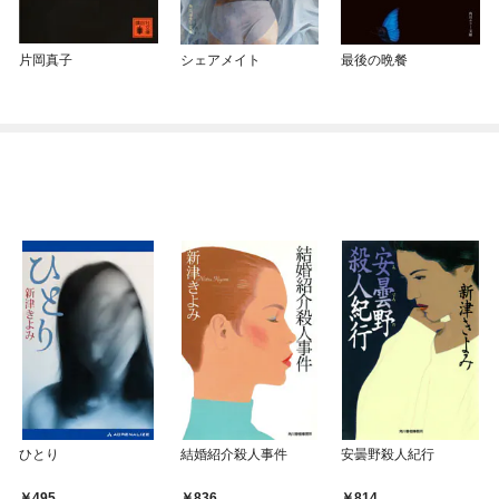
片岡真子
シェアメイト
最後の晩餐
ひとり
結婚紹介殺人事件
安曇野殺人紀行
495
836
814