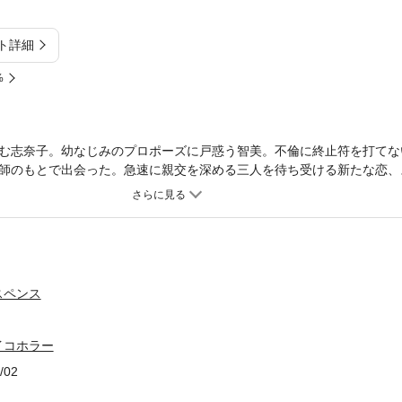
ト詳細
%
む志奈子。幼なじみのプロポーズに戸惑う智美。不倫に終止符を打てな
師のもとで出会った。急速に親交を深める三人を待ち受ける新たな恋、
りと不安が入り交じる女たちの決断とは？
スペンス
イコホラー
/02