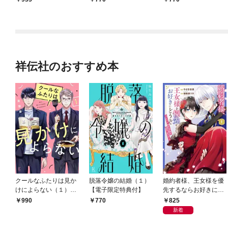
祥伝社のおすすめ本
クールなふたりは見か
脱落令嬢の結婚（１）
婚約者様、王女様を優
けによらない（１）
【電子限定特典付】
先するならお好きにど
【電子限定特典付】
うぞ（※ただし、私も
825
990
770
王子様を優先します
新着
が…）（１）【電子限
定特典付】