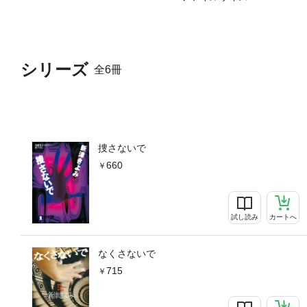
シリーズ
全6冊
捜さないで
660
試し読み
カートへ
なくさないで
715