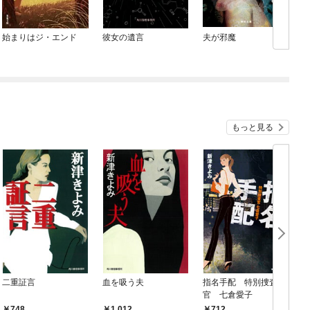
始まりはジ・エンド
彼女の遺言
夫が邪魔
もっと見る
二重証言
血を吸う夫
指名手配 特別捜査
官 七倉愛子
748
1,012
712