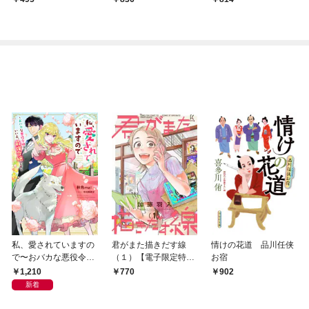
私、愛されていますの
君がまた描きだす線
情けの花道 品川任侠
で〜おバカな悪役令
（１）【電子限定特典
お宿
嬢？いいえ、最強令嬢
付】
1,210
770
902
です〜
新着