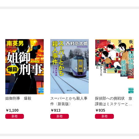
姐御刑事 爆殺
スーパーとかち殺人事
探偵部への挑戦状 放
件〈新装版〉
課後はミステリーとと
もに 新装版
1,100
913
935
新着
新着
新着