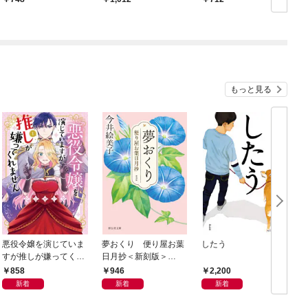
もっと見る
悪役令嬢を演じていま
夢おくり 便り屋お葉
したう
すが推しが嫌ってくれ
日月抄＜新刻版＞
ません【単行本版】
［1］
858
946
2,200
（１）【電子限定特典
新着
新着
新着
付】