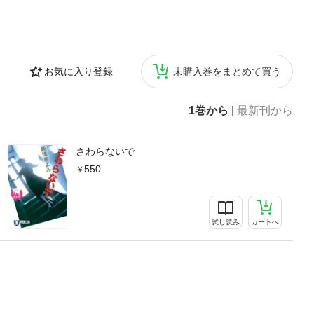
お気に入り登録
未購入巻をまとめて買う
1巻から
|
最新刊から
さわらないで
550
試し読み
カートへ