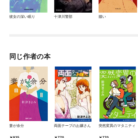
彼女の深い眠り
十津川警部
贖い
同じ作者の本
妻が余分
両面テープのお嬢さん
突然変異のマタニティ
935
770
770