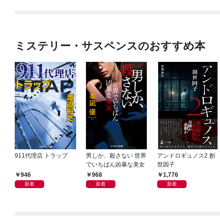
ミステリー・サスペンスのおすすめ本
911代理店 トラップ
男しか、殺さない 世界
アンドロギュノス2 創
でいちばん凶暴な美女
世因子
946
968
1,776
新着
新着
新着