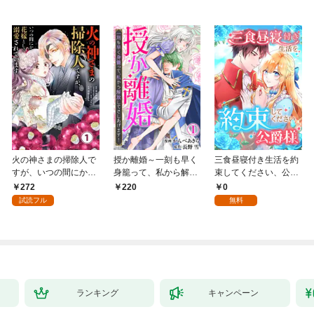
火の神さまの掃除人で
授か離婚～一刻も早く
三食昼寝付き生活を約
すが、いつの間にか花
身籠って、私から解放
束してください、公爵
嫁として溺愛されてい
してさしあげます！1
様 1話
272
0
220
ます【単話】（１）
試読フル
無料
ランキング
キャンペーン