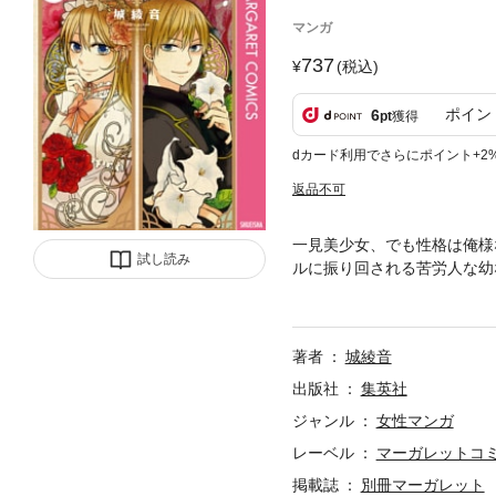
マンガ
737
(税込)
ポイン
6
pt
獲得
dカード利用でさらにポイント+2
返品不可
一見美少女、でも性格は俺様
試し読み
ルに振り回される苦労人な幼
ル視する美少女・円香。シャ
コマギャグ！
著者
城綾音
出版社
集英社
ジャンル
女性マンガ
レーベル
マーガレットコミッ
掲載誌
別冊マーガレット