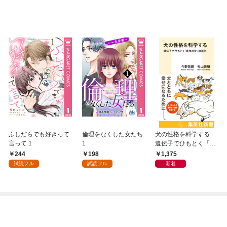
ふしだらでも好きって
倫理をなくした女たち
犬の性格を科学する
言って 1
1
遺伝子でひもとく「最
良の友」の進化
244
198
1,375
試読フル
試読フル
新着