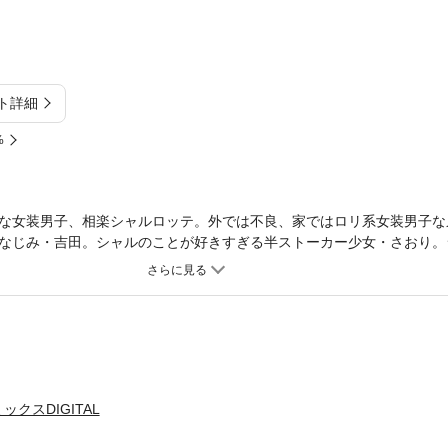
ト詳細
%
な女装男子、相楽シャルロッテ。外では不良、家ではロリ系女装男子な
なじみ・吉田。シャルのことが好きすぎる半ストーカー少女・さおり。
ルを女と信じ、片想いしてる残念ドMな先輩・園城寺。 最強女装男子
クスDIGITAL