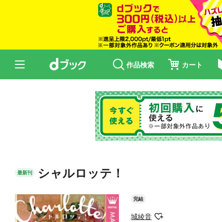
作品検索
カート
シャルロッテ！
最新刊
完結
城綾音