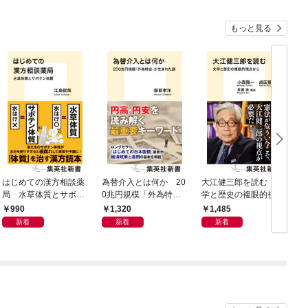
もっと見る
はじめての漢方相談薬
為替介入とは何か 20
大江健三郎を読む 文
ヤ
局 水草体質とサボテ
0兆円規模「外為特
学と歴史の複眼的視点
N
ン体質
会」が生まれた謎
から
990
1,320
1,485
新着
新着
新着