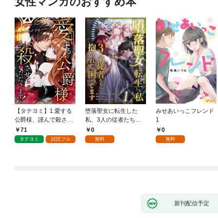
女性マンガのおすすめ本
【タテヨミ】1.愛する
堕落聖女に転生した
みせあいっこフレンド
公爵様、謹んで殺させ
私、3人の従者たちに
1
ていただきます！
抱かれて困ってます 第
71
0
0
1話
タテヨミ
試読フル
無料
無料
新刊配信予定