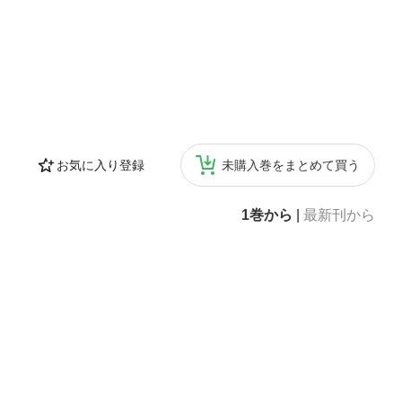
お気に入り登録
未購入巻をまとめて買う
1巻から
|
最新刊から