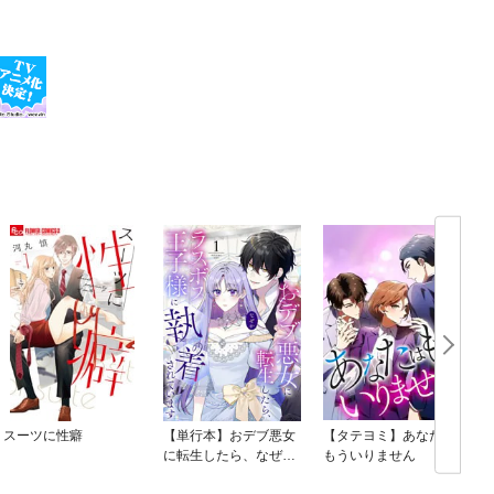
スーツに性癖
【単行本】おデブ悪女
【タテヨミ】あなたは
に転生したら、なぜか
もういりません
ラスボス王子様に執着