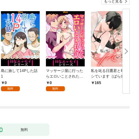
もっと見る
島に旅して14Pした話
マッサージ屋に行った
私を叱る日鷹君と毎晩
1
らエロいことされた話
シています［ばら売
1
り］ 第1話
0
0
165
無料
無料
無料