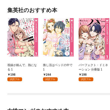
集英社のおすすめ本
視線が絡んで、熱にな
推し活はベッドの中で
パーフェクト・ドミネ
る 1
1
ーション 分冊版 1
198
244
198
試読フル
試読フル
試読フル