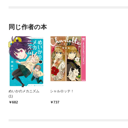
同じ作者の本
めいかのメカニズム
シャルロッテ！
(1)
682
737