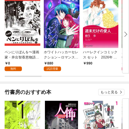
ペンにりぼんを〜漫画
ホワイトハッカーセレ
ハーレクインコミック
魔境
家・井出智香恵物語〜
クション～ロマンス詐
ス セット 2026年 vo
特典
【単話版】１
欺にご用心～ 1
l.780
＞・
0
880
4
990
sコ
無料
試読増量
竹書房のおすすめ本
もっと見る