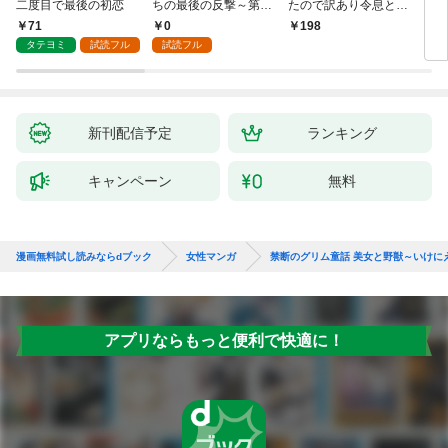
二度目で最後の初恋
ちの最後の反撃～第1
たので訳あり令息と結
した
話
婚して辺境へと向かい
から
71
0
198
2
ます ～苦労の先に待っ
（1
タテヨミ
試読フル
試読フル
ていたのは、まさかの
溺愛と幸せでした～
【分冊版】 1
新刊配信予定
ランキング
キャンペーン
無料
漫画無料試し読みならdブック
女性マンガ
禁断のグリム童話 美女と野獣～いけに
アプリならもっと便利で快適に！