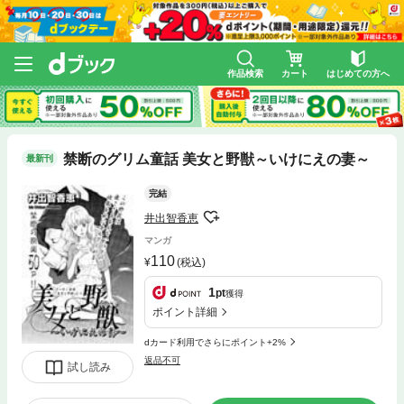
作品検索
カート
はじめての方へ
禁断のグリム童話 美女と野獣～いけにえの妻～
最新刊
完結
井出智香恵
マンガ
110
(税込)
1
pt
獲得
ポイント詳細
dカード利用でさらにポイント+2%
返品不可
試し読み