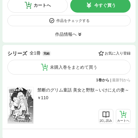
カートへ
今すぐ買う
作品をチェックする
作品情報へ
全1冊
シリーズ
お気に入り登録
完結
未購入巻をまとめて買う
1巻から
|
最新刊から
禁断のグリム童話 美女と野獣～いけにえの妻～
110
試し読み
カートへ