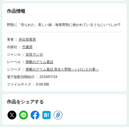
作品情報
野獣に「売られた」美しい娘…毎夜野獣に抱かれているうちにいつしか!?
著者
井出智香恵
出版社
竹書房
ジャンル
女性マンガ
レーベル
禁断のグリム童話
シリーズ
禁断のグリム童話 美女と野獣～いけにえの妻～
電子版配信開始日
2018/07/19
ファイルサイズ
9.08 MB
作品をシェアする