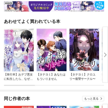
あわせてよく買われている本
【単行本】おデブ悪女
【タテヨミ】あなたは
【タテヨミ】クロユ
病弱
に転生したら、なぜか
もういりません
リ〜復讐サークル〜
が、
ラスボス王子様に執着
ぎて
されています
たち
ね！
同じ作者の本
もっと見る