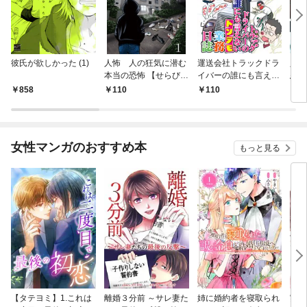
彼氏が欲しかった (1)
人怖 人の狂気に潜む
運送会社トラックドラ
人魚
本当の恐怖 【せらびぃ
イバーの誰にも言えな
悪魔
連載版】１
いトンデモ業務日誌
き】(
858
110
110
8
【せらびぃ連載版】１
女性マンガのおすすめ本
もっと見る
【タテヨミ】1.これは
離婚３分前 ～サレ妻た
姉に婚約者を寝取られ
実は