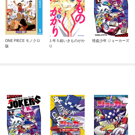
ONE PIECE モノクロ
１年５組いきものがか
怪盗少年 ジョーカーズ
版
り