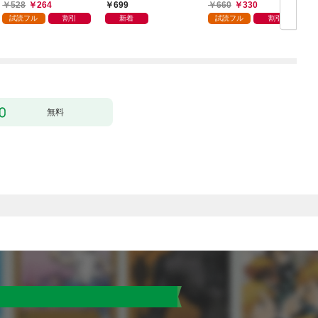
日発売]
ので最強の魔物と組み
528
264
699
660
330
ます 1巻
試読フル
割引
新着
試読フル
割引
無料