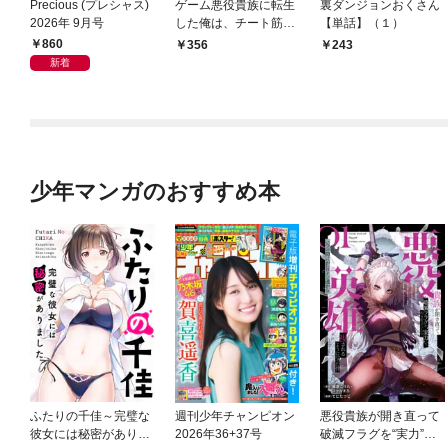
Precious (プレシャス)
ゲーム悪役貴族に転生
裏ダンジョンおくさん
2026年 9月号
した俺は、チート筋肉
【単話】（１）
で無双する【単話】
860
356
243
（１）
新着
少年マンガのおすすめ本
ふたりの千佳～完璧な
週刊少年チャンピオン
悪役貴族が開き直って
彼女には秘密がありま
2026年36+37号
破滅フラグを“実力”で