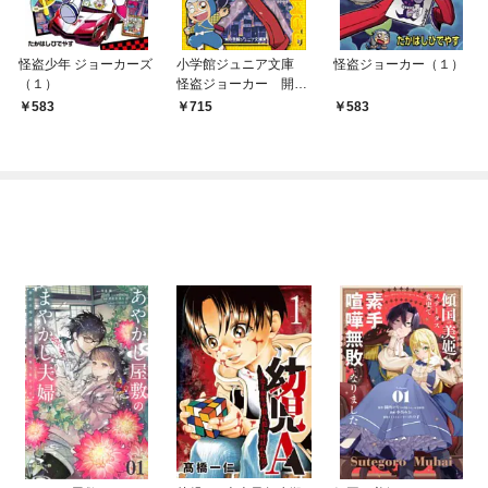
怪盗少年 ジョーカーズ
小学館ジュニア文庫
怪盗ジョーカー（１）
（１）
怪盗ジョーカー 開
幕！怪盗ダーツの挑
583
715
583
戦！！