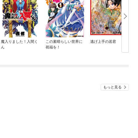
魔入りました！入間く
この素晴らしい世界に
逃げ上手の若君
ん
祝福を！
もっと見る