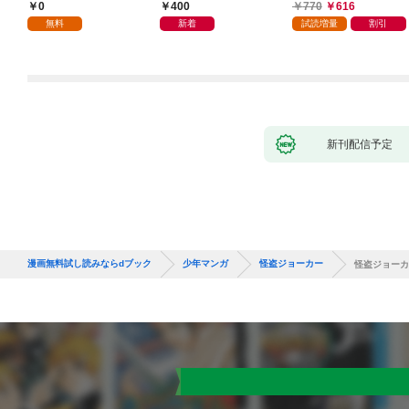
した(1)
叩き折っていたら、い
0
400
770
616
つの間にかヒロイン達
無料
新着
試読増量
割引
から英雄視されるよう
になった件（コミッ
ク） 1巻
新刊配信予定
漫画無料試し読みならdブック
少年マンガ
怪盗ジョーカー
怪盗ジョーカ