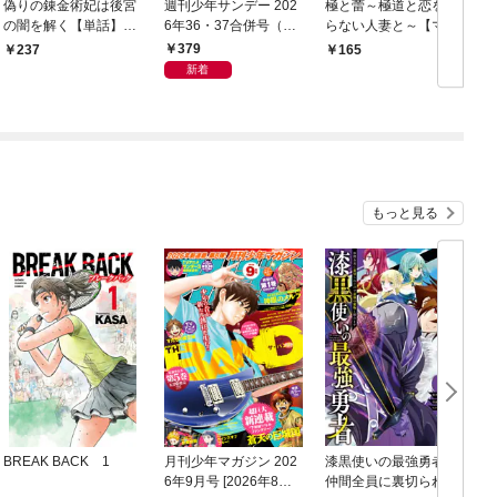
偽りの錬金術妃は後宮
週刊少年サンデー 202
極と蕾～極道と恋を知
の闇を解く【単話】
6年36・37合併号（20
らない人妻と～【マイ
（１）
26年8月5日発売号）
クロ】（１）
379
237
165
新着
もっと見る
BREAK BACK 1
月刊少年マガジン 202
漆黒使いの最強勇者
6年9月号 [2026年8月6
仲間全員に裏切られた