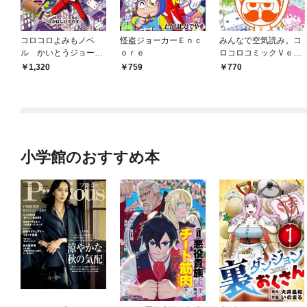
コロコロよみもノベ
怪盗ジョーカーＥｎｃ
みんなで空気読み。コ
ル かいとうジョーカ
ｏｒｅ
ロコロコミックＶｅ
ー ～でんせつの お
ｒ．
1,320
759
770
うごんの くすり～
小学館のおすすめ本