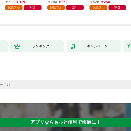
638
319
704
352
528
264
試読フル
割引
試読フル
割引
試読フル
割引
ランキング
キャンペーン
ー（２）
アプリならもっと便利で快適に！