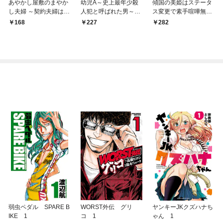
あやかし屋敷のまやか
幼児A～史上最年少殺
傾国の美姫はステータ
し夫婦 ～契約夫婦は鎌
人犯と呼ばれた男～
ス変更で素手喧嘩無敗
倉で妖怪の集う家を守
【単話】（１）
になりました【単話】
168
227
282
る～【単話】（１）
（１）
弱虫ペダル SPARE B
WORST外伝 グリ
ヤンキーJKクズハナち
IKE 1
コ 1
ゃん 1