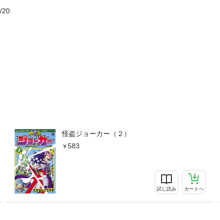
/20
怪盗ジョーカー（２）
583
試し読み
カートへ