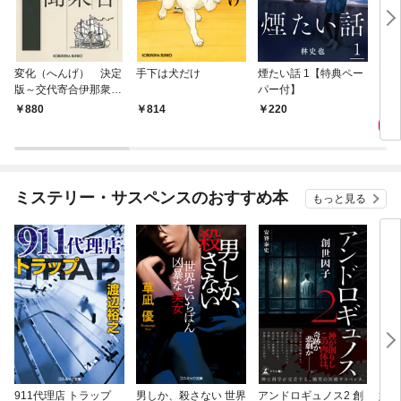
変化（へんげ） 決定
手下は犬だけ
煙たい話 1【特典ペー
マリ
版～交代寄合伊那衆異
パー付】
聞（1）～
1,
880
814
220
ミステリー・サスペンスのおすすめ本
もっと見る
911代理店 トラップ
男しか、殺さない 世界
アンドロギュノス2 創
姐御