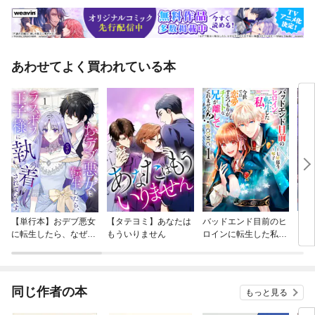
あわせてよく買われている本
【単行本】おデブ悪女
【タテヨミ】あなたは
バッドエンド目前のヒ
【タ
に転生したら、なぜか
もういりません
ロインに転生した私、
リ〜
ラスボス王子様に執着
今世では恋愛するつも
されています
りがチートな兄が離し
てくれません！？@C
OMIC
同じ作者の本
もっと見る