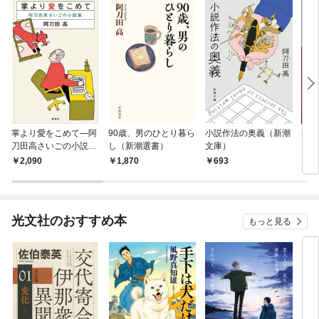
掌より愛をこめて—阿
90歳、男のひとり暮ら
小説作法の奥義（新潮
谷崎
刀田高さいごの小説集
し（新潮選書）
文庫）
ます
—
を読
2,090
1,870
693
9
光文社のおすすめ本
もっと見る