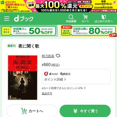
作品検索
カート
はじめての方へ
夜に聞く歌
最新刊
阿刀田高
660
(税込)
6
pt
獲得
ポイント詳細
dカード利用でさらにポイント+2%
返品不可
カートへ
今すぐ買う