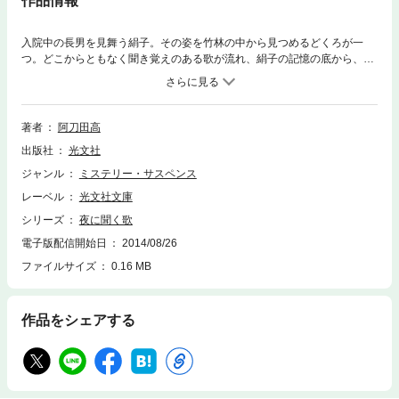
作品情報
入院中の長男を見舞う絹子。その姿を竹林の中から見つめるどくろが一
つ。どこからともなく聞き覚えのある歌が流れ、絹子の記憶の底から、あ
の男の言葉が甦る……。（「骨」） 死んだはずの昔の女。突然、蒸発し
た学生時代の友人……。短編の第一人者が描く一文字題名の摩訶不思議な
世界。あなたはもうこの恐怖から逃げられない。なるべく夜に読んでくだ
さい。
著者
阿刀田高
出版社
光文社
ジャンル
ミステリー・サスペンス
レーベル
光文社文庫
シリーズ
夜に聞く歌
電子版配信開始日
2014/08/26
ファイルサイズ
0.16 MB
作品をシェアする