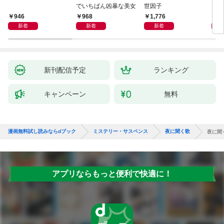
でいちばん凶暴な美女
世因子
946
968
1,776
1,
新着
新着
新着
新刊配信予定
ランキング
キャンペーン
無料
漫画無料試し読みならdブック
ミステリー・サスペンス
夜に聞く歌
夜に聞
アプリならもっと便利で快適に！