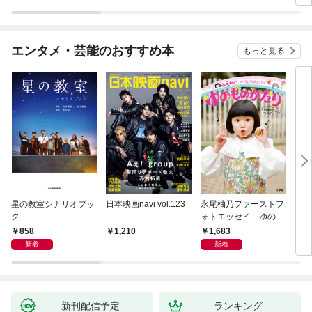
デー
エンタメ・芸能のおすすめ本
もっと見る
星の教室シナリオブッ
日本映画navi vol.123
永尾柚乃ファーストフ
ステ
ク
ォトエッセイ ゆのも
ター
のがたり
日本
858
1,683
6,
1,210
版
新着
新着
新刊配信予定
ランキング