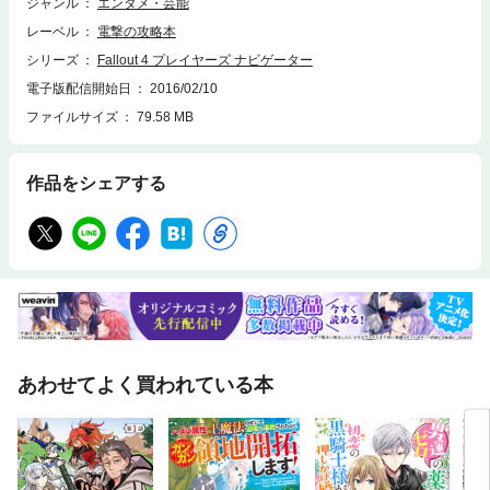
掲載！ 生き延びるために不可欠の攻略テクニックを伝授！(C) 2015 Beth
ジャンル
エンタメ・芸能
esda Softworks LLC, a ZeniMax Media company. Bethesda, Bethesda Sof
レーベル
電撃の攻略本
tworks, Bethesda Game Studios, ZeniMax, Pip-Boy, Vault-Tec and related
logos are registered trademarks or trademarks of ZeniMax Media Inc. in th
シリーズ
Fallout 4 プレイヤーズ ナビゲーター
e U.S. and/or other countries. Fallout, Vault Boy and related logos are regi
電子版配信開始日
2016/02/10
stered trademarks or trademarks of Bethesda Softworks LLC in the U.S. a
ファイルサイズ
79.58 MB
nd/or other countries. All other trademarks or trade names are the propert
y of their respective owners. All Rights Reserved.
作品をシェアする
あわせてよく買われている本