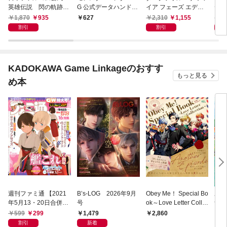
英雄伝説 閃の軌跡
G 公式データハンドブ
イア フェーズ エディ
デン
ザ・コンプリートガイ
ック 斬撃の武器編
ション 公式コンプリー
ュメ
1,870
935
2,310
1,155
4,
627
ド
［大剣・太刀・片手
トガイド
割引
割引
剣・双剣・スラッシュ
アックス・ライトボウ
ガン・ヘビィボウガ
ン・オトモ武器
KADOKAWA Game Linkageのおすす
（斬）］
もっと見る
め本
週刊ファミ通 【2021
B’s-LOG 2026年9月
Obey Me！ Special Bo
あつ
年5月13・20日合併
号
ok～Love Letter Colle
ザ・
号】
ction～
ド 
599
299
1,479
2,860
1,
ダイ
割引
新着