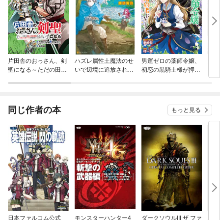
片田舎のおっさん、剣
ハズレ属性土魔法のせ
男運ゼロの薬師令嬢、
追放
聖になる～ただの田舎
いで辺境に追放された
初恋の黒騎士様が押し
はゲ
の剣術師範だったの
ので、ガンガン領地開
かけ婚約者になりまし
る
に、大成した弟子たち
拓します！
て。 連載版
が俺を放ってくれない
件～(話売り)
同じ作者の本
もっと見る
日本ファルコム公式
モンスターハンター4
ダークソウルIII ザ ファ
バイ