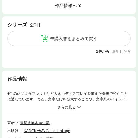
作品情報へ
シリーズ
全0冊
未購入巻をまとめて買う
1巻から
|
最新刊から
作品情報
※この商品はタブレットなど大きいディスプレイを備えた端末で読むこと
に適しています。また、文字だけを拡大することや、文字列のハイライ
ト、検索、辞書の参照、引用などの機能が使用できません。[CHAPTER1:
World Guide]すべてのロケーションポイントを掲載した連邦の全体マップ
を大公開！ 重要ロケーションの詳細マップも収録！[CHAPTER2:System
Guide]「V.A.T.S.」「PERK」など特徴的なゲームシステムを詳細解説！
著者
電撃攻略本編集部
武器、アイテム、クラフト材料などの各種データもチェック可能！[CHAP
出版社
KADOKAWA Game Linkage
TER3:Quest Guide]初心者も安心の、メインクエスト序盤の攻略ガイドを