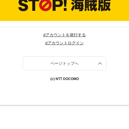
dアカウントを発行する
dアカウントログイン
ページトップへ
(c) NTT DOCOMO