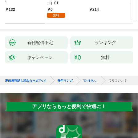
1
ー）01
ない
0
132
214
1
無料
新刊配信予定
ランキング
キャンペーン
無料
漫画無料試し読みならdブック
青年マンガ
℃りけい。
℃りけい。 7
アプリならもっと便利で快適に！