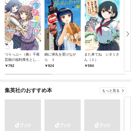
つりっぷ～（株）千夜
鍋に弾丸を受けなが
また来てね シタミさ
別冊
芸能の福利厚生として
ら １
ん（１）
1年5
の釣り旅行～（１）
日発
792
924
594
6
集英社のおすすめ本
もっと見る