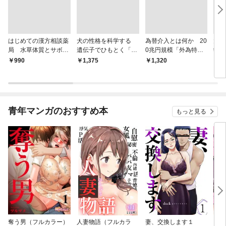
はじめての漢方相談薬
犬の性格を科学する
為替介入とは何か 20
大江
局 水草体質とサボテ
遺伝子でひもとく「最
0兆円規模「外為特
学と
ン体質
良の友」の進化
会」が生まれた謎
から
￥990
￥1,375
￥1,320
￥1,
青年マンガのおすすめ本
もっと見る
奪う男（フルカラー）
人妻物語（フルカラ
妻、交換します１
ごめ