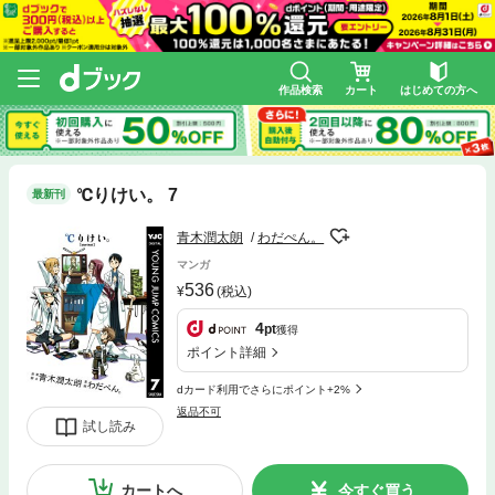
作品検索
カート
はじめての方へ
℃りけい。 7
最新刊
青木潤太朗
わだぺん。
マンガ
536
(税込)
4
pt
獲得
ポイント詳細
dカード利用でさらにポイント+2%
返品不可
試し読み
カートへ
今すぐ買う