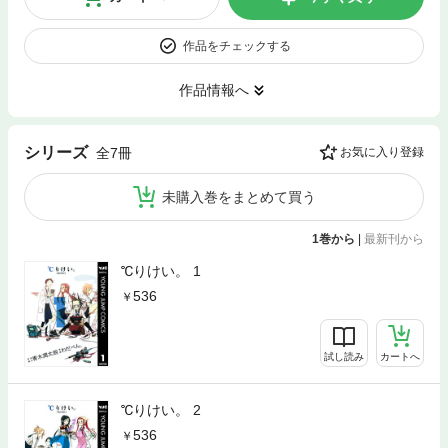
作品をチェックする
作品情報へ
シリーズ
全7冊
お気に入り登録
未購入巻をまとめて買う
1巻から
|
最新刊から
℃りけい。 1
536
試し読み
カートへ
℃りけい。 2
536