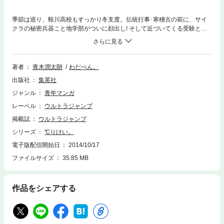
季節は巡り、鞍川高校もすっかり冬支度。伝統行事･寒稽古の前に、サイ
クラの秘密兵器こと地学部がついに顔出し! そして近づいてくる受験と卒
業を前に、サイクラ一同は…? 白衣が制服! ゆるくて濃い”ド”がつく理系女
子高生たちの生態記録コミック、最終巻!!
著者
青木潤太朗
わだぺん。
出版社
集英社
ジャンル
青年マンガ
レーベル
ウルトラジャンプ
掲載誌
ウルトラジャンプ
シリーズ
℃りけい。
電子版配信開始日
2014/10/17
ファイルサイズ
35.85 MB
作品をシェアする