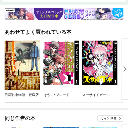
あわせてよく買われている本
日露戦争物語 愛蔵版
はやて×ブレード
スーサイドガール
はや
同じ作者の本
もっと見る