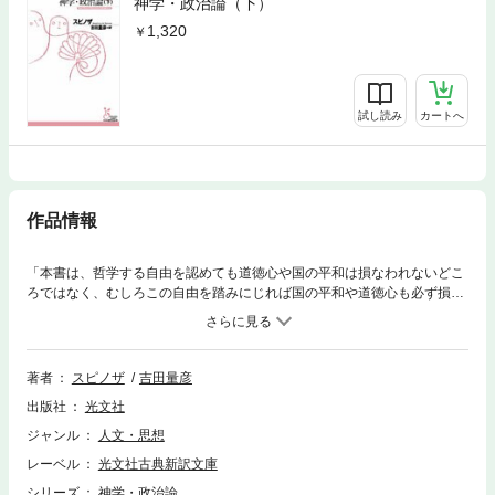
神学・政治論（下）
1,320
試し読み
カートへ
作品情報
「本書は、哲学する自由を認めても道徳心や国の平和は損なわれないどこ
ろではなく、むしろこの自由を踏みにじれば国の平和や道徳心も必ず損な
われてしまう、ということを示したさまざまな論考からできている」。宗
教と国家、個人の自由について根源的に考察したスピノザの思想こそ、現
代において読まれるべきである。
著者
スピノザ
吉田量彦
出版社
光文社
ジャンル
人文・思想
レーベル
光文社古典新訳文庫
シリーズ
神学・政治論