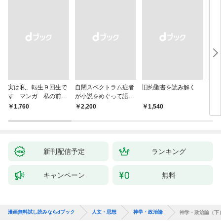
実は私、転生９回生で
自閉スペクトラム症者
旧約聖書を読み解く
より
す マンガ 私の前世
が小説をめぐって語り
を考
物語
あう
9か
￥1,760
￥2,200
￥1,540
￥2,
新刊配信予定
ランキング
キャンペーン
無料
漫画無料試し読みならdブック
人文・思想
神学・政治論
神学・政治論（下