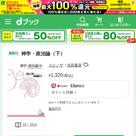
作品検索
カート
はじめての方へ
神学・政治論（下）
最新刊
スピノザ
吉田量彦
1,320
(税込)
12
pt
獲得
ポイント詳細
dカード利用でさらにポイント+2%
返品不可
試し読み