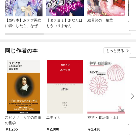
【単行本】おデブ悪女
【タテヨミ】あなたは
結界師の一輪華
バッ
に転生したら、なぜか
もういりません
ロイ
ラスボス王子様に執着
今世
されています
りが
てく
OMI
同じ作者の本
もっと見る
スピノザ 人間の自由
エティカ
神学・政治論（上）
ワイ
の哲学
想 
トン
1,265
2,090
1,430
3,