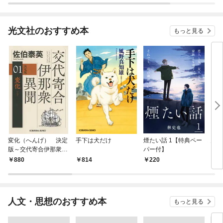
光文社のおすすめ本
もっと見る
変化（へんげ） 決定
手下は犬だけ
煙たい話 1【特典ペー
鬼役
版～交代寄合伊那衆異
パー付】
聞（1）～
880
814
220
7
人文・思想のおすすめ本
もっと見る