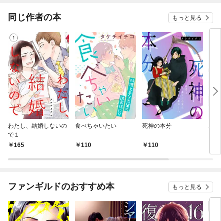
同じ作者の本
もっと見る
わたし、結婚しないの
食べちゃいたい
死神の本分
ハル
で１
ない
165
110
110
2
ファンギルドのおすすめ本
もっと見る