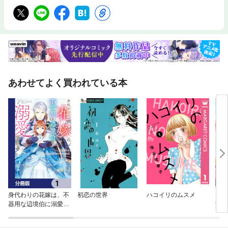
あわせてよく買われている本
身代わりの花嫁は、不
初恋の世界
ハコイリのムスメ
【分
器用な辺境伯に溺愛さ
況を
れる【分冊版】
い！
ウェ