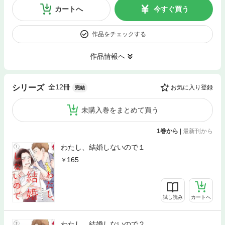
カートへ
今すぐ買う
作品をチェックする
作品情報へ
全12冊
シリーズ
お気に入り登録
完結
未購入巻をまとめて買う
1巻から
|
最新刊から
わたし、結婚しないので１
165
試し読み
カートへ
わたし、結婚しないので２