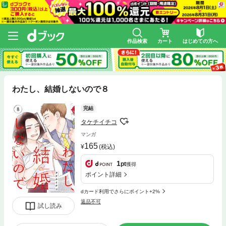
作品検索
カート
はじめての方へ
わたし、結婚しないので８
完結
タケチイチコ
マンガ
165
(税込)
1
pt
獲得
ポイント詳細
dカード利用でさらにポイント+2%
返品不可
試し読み