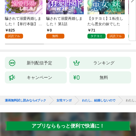
騙されて溺愛再婚しま
騙されて溺愛再婚しま
【タテヨミ】1.転生し
【タ
した！【単行本版】 1
した！ 第1話
たら悪女の妹でした
の私
巻
825
0
71
7
試読フル
無料
タテヨミ
試読フル
タ
新刊配信予定
ランキング
キャンペーン
無料
漫画無料試し読みならdブック
女性マンガ
わたし、結婚しないので
わたし
アプリならもっと便利で快適に！