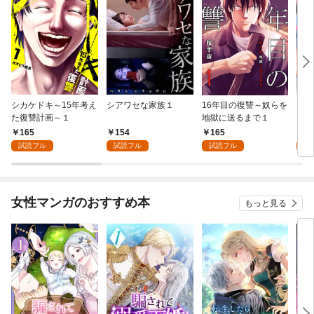
シカケドキ～15年考え
シアワセな家族１
16年目の復讐～奴らを
ディ
た復讐計画～１
地獄に送るまで１
先は
ス～
165
154
165
1
試読フル
試読フル
試読フル
試
女性マンガのおすすめ本
もっと見る