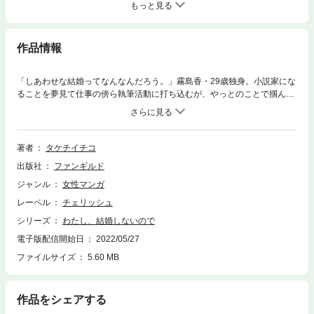
もっと見る
作品情報
「しあわせな結婚ってなんなんだろう。」霧島香・29歳独身。小説家にな
ることを夢見て仕事の傍ら執筆活動に打ち込むが、やっとのことで掴んだ
仕事の内容はずばり“しあわせな結婚”。結婚に魅力を感じない自分とは世
界一縁遠いネタに、頭を悩ます日々を送っていた。そんななか偶然にも
「結婚したい！」と切望する男・モロボシに出会う。お互いの結婚観を語
るうちに、深い仲になっていく二人。しかし香の結婚への想いは苦しく悲
著者
タケチイチコ
しいものでもあった…。“結婚したい男”と“ネタが欲しい女”が探し求める答
出版社
ファンギルド
えとは――！？
ジャンル
女性マンガ
レーベル
チェリッシュ
シリーズ
わたし、結婚しないので
電子版配信開始日
2022/05/27
ファイルサイズ
5.60 MB
作品をシェアする