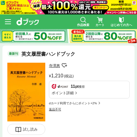
作品検索
カート
はじめての方へ
英文履歴書ハンドブック
最新刊
寺澤惠
1,210
(税込)
11
pt
獲得
ポイント詳細
dカード利用でさらにポイント+2%
返品不可
試し読み