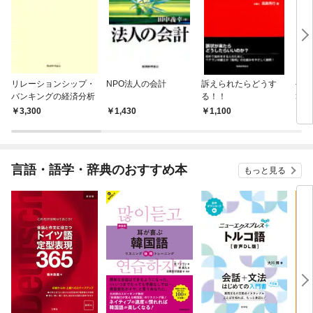
リレーションシップ・
NPO法人の会計
訴えられたらどうす
やさ
バンキングの経済分析
る！！
算
3,300
1,430
1,100
1,
言語・語学・辞典のおすすめ本
もっと見る