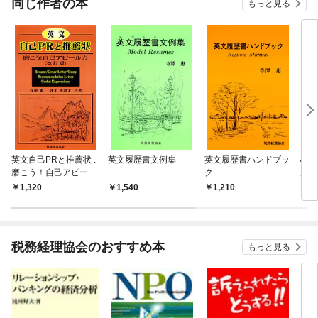
同じ作者の本
もっと見る
英文自己PRと推薦状 :
英文履歴書文例集
英文履歴書ハンドブッ
心を
磨こう！自己アピール
ク
ル力
力
訣 
1,320
1,540
1,210
1,
戦術
える
税務経理協会のおすすめ本
もっと見る