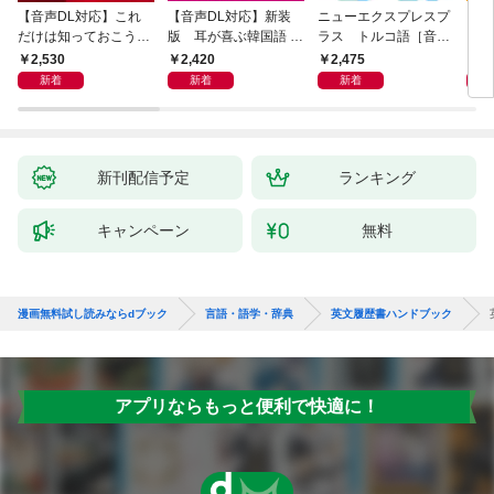
【音声DL対応】これ
【音声DL対応】新装
ニューエクスプレスプ
【音
だけは知っておこう！
版 耳が喜ぶ韓国語 リ
ラス トルコ語［音声
イタ
新装版 会話と作文に
スニング体得トレーニ
DL版］
よく
2,530
2,420
2,475
2,
役立つドイツ語定型表
ング
新着
新着
新着
現365
新刊配信予定
ランキング
キャンペーン
無料
漫画無料試し読みならdブック
言語・語学・辞典
英文履歴書ハンドブック
アプリならもっと便利で快適に！