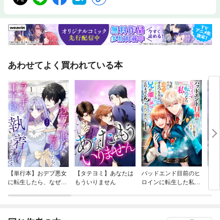
あわせてよく買われている本
【単行本】おデブ悪女
【タテヨミ】あなたは
バッドエンド目前のヒ
【タ
に転生したら、なぜか
もういりません
ロインに転生した私、
リ〜
ラスボス王子様に執着
今世では恋愛するつも
されています
りがチートな兄が離し
てくれません！？@C
OMIC