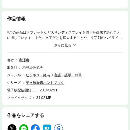
作品情報
※この商品はタブレットなど大きいディスプレイを備えた端末で読むこと
に適しています。また、文字だけを拡大することや、文字列のハイライ
ト、検索、辞書の参照、引用などの機能が使用できません。英文での履歴
書と願書の効果的な書き方をやさしく解説したわが国最初の書物。外資系
企業への就職希望者、日本企業の外国人採用担当者等の必読書で転職や海
外留学希望者にも好適の書。
著者
寺澤惠
出版社
税務経理協会
ジャンル
ビジネス・経済
言語・語学・辞典
シリーズ
英文履歴書ハンドブック
電子版配信開始日
2014/02/11
ファイルサイズ
34.02 MB
作品をシェアする