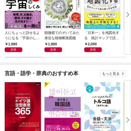
人にちょっと話せるよ
顕微鏡でのぞいてみた
「日本一」を地図化す
［音
うになる「宇宙のしく
身近な植物断面図鑑
る 統計マップで読み
本気
み」
解く日本地理
タリ
1,980
1,980
2,090
3,
新着
新着
新着
言語・語学・辞典のおすすめ本
もっと見る