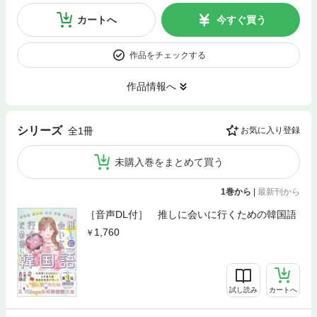
カートへ
今すぐ買う
作品をチェックする
作品情報へ
シリーズ
全1冊
お気に入り登録
未購入巻をまとめて買う
1巻から
|
最新刊から
［音声DL付］ 推しに会いに行くための韓国語
1,760
試し読み
カートへ