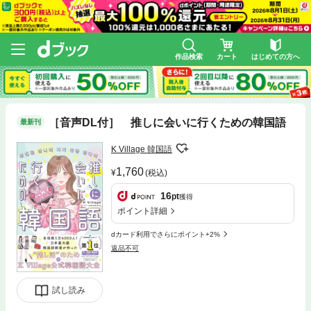
作品検索
カート
はじめての方へ
［音声DL付］ 推しに会いに行くための韓国語
最新刊
K Village 韓国語
1,760
(税込)
16
pt
獲得
ポイント詳細
dカード利用でさらにポイント+2%
返品不可
試し読み