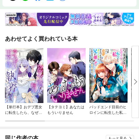
あわせてよく買われている本
【単行本】おデブ悪女
【タテヨミ】あなたは
バッドエンド目前のヒ
【タ
に転生したら、なぜか
もういりません
ロインに転生した私、
リ〜
ラスボス王子様に執着
今世では恋愛するつも
されています
りがチートな兄が離し
てくれません！？@C
OMIC
同じ作者の本
もっと見る