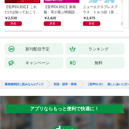
【音声DL対応】これ
【音声DL対応】新装
ニューエクスプレスプ
【音
だけは知っておこう！
版 耳が喜ぶ韓国語 リ
ラス トルコ語［音声
イタ
新装版 会話と作文に
スニング体得トレーニ
DL版］
よく
2,530
2,420
2,475
2,
役立つドイツ語定型表
ング
新着
新着
新着
現365
新刊配信予定
ランキング
キャンペーン
無料
漫画無料試し読みならdブック
言語・語学・辞典
［音声DL付］ 推しに会いに行
アプリならもっと便利で快適に！