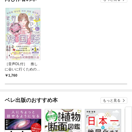
［音声DL付］ 推し
に会いに行くための韓
国語
1,760
ベレ出版のおすすめ本
もっと見る