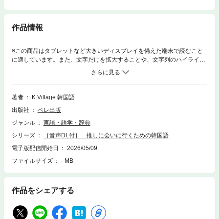
作品情報
※この商品はタブレットなど大きいディスプレイを備えた端末で読むこと
に適しています。また、文字だけを拡大することや、文字列のハイライ
ト、検索、辞書の参照、引用などの機能が使用できません。生徒数日本最
大級の韓国語教室〈K Village〉が贈る“本当に使える”推し活韓国語！1万7
000人の生徒を教える、韓国語にもK-POPにもプロフェッショナルである
講師陣がリアルで即使える推し活フレーズを厳選。ライブ・ファンミ・ペ
著者
K Village 韓国語
ンサ・韓国旅行まで――どんな場面でもこの一冊が推し活の相棒に！「推
出版社
ベレ出版
しに気持ちを伝えられる！」「推しの言葉がわかる！」そんな幸せな瞬間
を叶える、推し活を120％楽しめる一冊です。
ジャンル
言語・語学・辞典
シリーズ
［音声DL付］ 推しに会いに行くための韓国語
電子版配信開始日
2026/05/09
ファイルサイズ
- MB
作品をシェアする