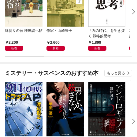
縁切りの宿 桂屋調べ帖
作家・山崎豊子
「力の時代」を生き抜
本当
く 戦略的思考
話）
2,200
2,600
1,899
1,
新着
新着
新着
ミステリー・サスペンスのおすすめ本
もっと見る