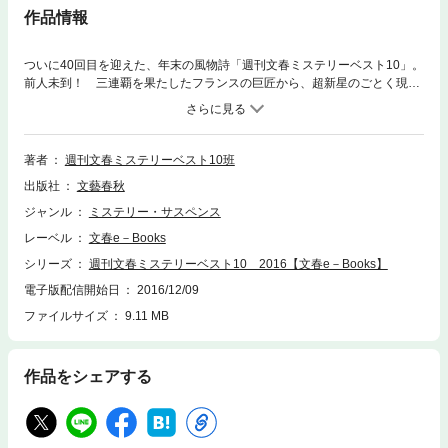
作品情報
ついに40回目を迎えた、年末の風物詩「週刊文春ミステリーベスト10」。
前人未到！ 三連覇を果たしたフランスの巨匠から、超新星のごとく現れ
た期待の作家まで、全国のミステリー通、書店員といった目利きによる選
り抜き20作を一挙紹介。果たして今年はどんな作品がランクインするの
か!?この一年のミステリ小説のすべてがわかる！オリジナル電子書籍。
【主な内容】国内部門／海外部門 各ベスト10の紹介国内部門一位 塩田
著者
週刊文春ミステリーベスト10班
武士インタビュー海外部門一位 ピエール・ルメートルインタビュー久世
出版社
文藝春秋
番子さんによる今年のミステリー ヒトコマ漫画トップ10作品のあらす
じ、および熱烈推薦コメント！特別収録 池上冬樹、千街晶之両氏によ
ジャンル
ミステリー・サスペンス
る、ミステリーベスト10 40周年 私のこの一冊
レーベル
文春e－Books
シリーズ
週刊文春ミステリーベスト10 2016【文春e－Books】
電子版配信開始日
2016/12/09
ファイルサイズ
9.11 MB
作品をシェアする