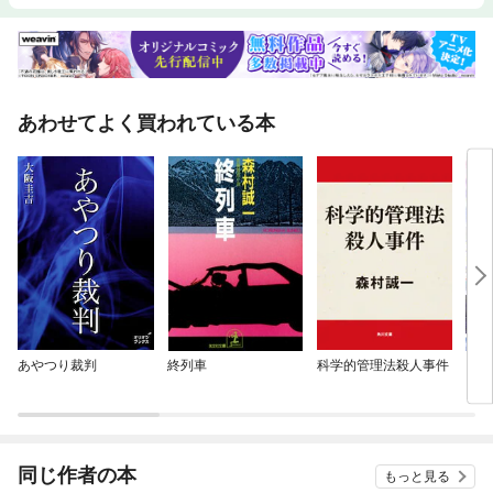
あわせてよく買われている本
あやつり裁判
終列車
科学的管理法殺人事件
【単
に転
ラス
され
同じ作者の本
もっと見る