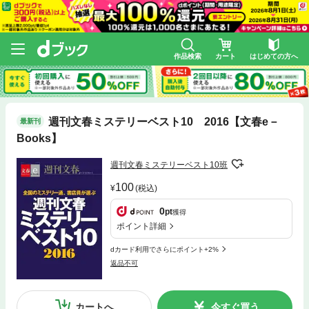
作品検索
カート
はじめての方へ
週刊文春ミステリーベスト10 2016【文春e－
最新刊
Books】
週刊文春ミステリーベスト10班
100
(税込)
0
pt
獲得
ポイント詳細
dカード利用でさらにポイント+2%
返品不可
カートへ
今すぐ買う