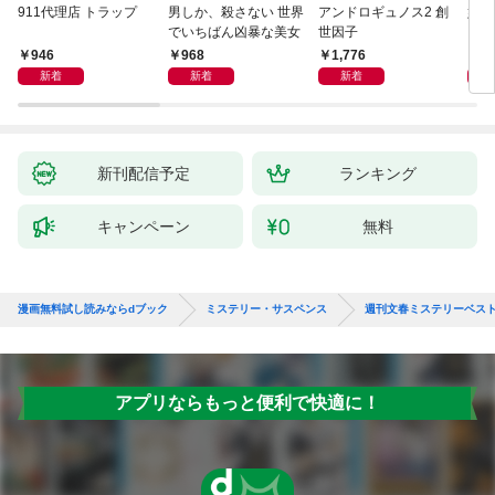
911代理店 トラップ
男しか、殺さない 世界
アンドロギュノス2 創
姐御
でいちばん凶暴な美女
世因子
946
968
1,776
1,
新着
新着
新着
新刊配信予定
ランキング
キャンペーン
無料
漫画無料試し読みならdブック
ミステリー・サスペンス
週刊文春ミステリーベスト1
アプリならもっと便利で快適に！