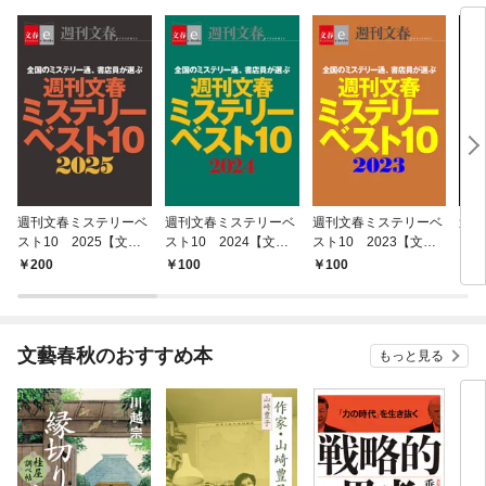
週刊文春ミステリーベ
週刊文春ミステリーベ
週刊文春ミステリーベ
週刊
スト10 2025【文春e
スト10 2024【文春e
スト10 2023【文春e
スト
ーBooks】
ーBooks】
-Books】
-Bo
200
100
100
1
文藝春秋のおすすめ本
もっと見る