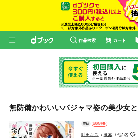
作品検索
カート
無防備かわいいパジャマ姿の美少女と
完結
試読増量
叶田キズ
漆赤
他1名