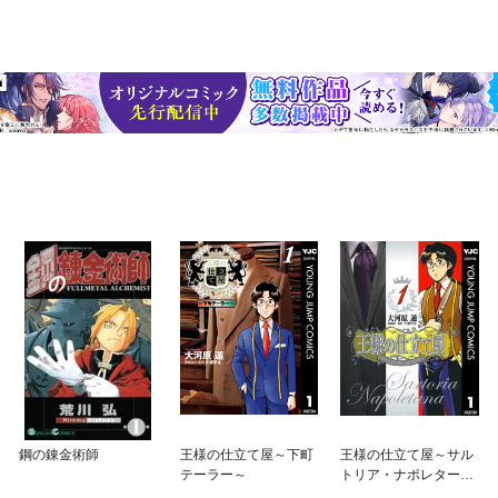
鋼の錬金術師
王様の仕立て屋～下町
王様の仕立て屋～サル
テーラー～
トリア・ナポレターナ
～