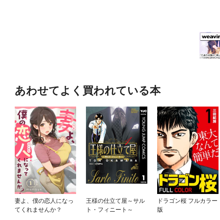
あわせてよく買われている本
妻よ、僕の恋人になっ
王様の仕立て屋～サル
ドラゴン桜 フルカラー
てくれませんか？
ト・フィニート～
版