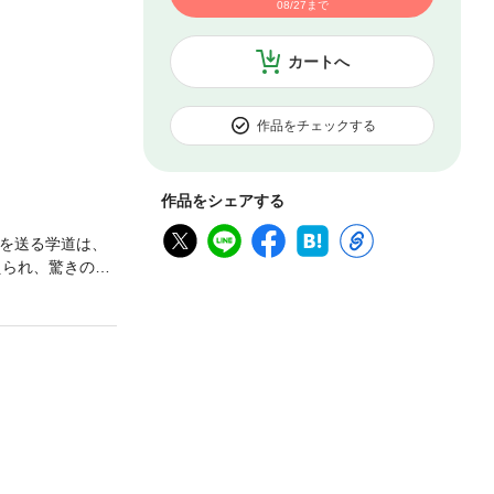
08/27まで
カートへ
作品をチェックする
作品をシェアする
々を送る学道は、
えられ、驚きの提
食べたり、気付
25 Sisseki