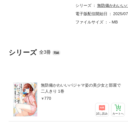
シリーズ
無防備かわいい
電子版配信開始日
2025/07
ファイルサイズ
- MB
シリーズ
全3冊
完結
無防備かわいいパジャマ姿の美少女と部屋で
二人きり 1巻
770
試し読み
カートへ