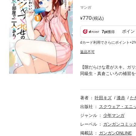
マンガ
770
(税込)
ポイン
7
pt
獲得
dカード利用でさらにポイント+2
返品不可
【隙だらけな君がスキ。ガリ
同級生・真倉こいろの補習を
案を受ける。「ねぇ……一緒
けば添い寝をしていたり……。二人き
著者
叶田キズ
漆赤
た
出版社
スクウェア・エニ
ジャンル
少年マンガ
レーベル
ガンガンコミックス
掲載誌
ガンガンONLINE