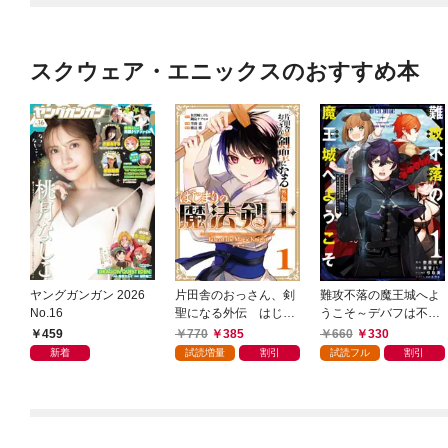
スクウェア・エニックスのおすすめ本
ヤングガンガン 2026
片田舎のおっさん、剣
難攻不落の魔王城へよ
No.16
聖になる外伝 はじま
うこそ～デバフは不要
りの魔法剣士 1巻
と勇者パーティーを追
459
770
385
660
330
い出された黒魔導士、
新着
試読増量
割引
試読フル
割引
魔王軍の最高幹部に迎
えられる～ １巻