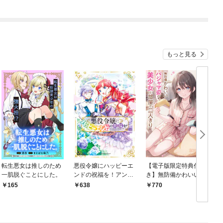
もっと見る
転生悪女は推しのため
悪役令嬢にハッピーエ
【電子版限定特典付
一肌脱ぐことにした。
ンドの祝福を！アンソ
き】無防備かわいいパ
ロジーコミック
ジャマ姿の美少女と部
165
638
770
屋で二人きり1