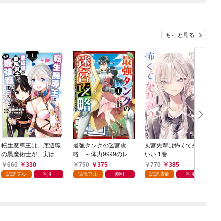
もっと見る
転生魔導王は、底辺職
最強タンクの迷宮攻
灰宮先輩は怖くてかわ
の黒魔術士が、実は最
略 ～体力9999のレア
いい 1巻
強職だと知っている 1
スキル持ちタンク、勇
660
330
750
375
770
385
巻
者パーティーを追放さ
試読フル
割引
試読フル
割引
試読増量
割引
れる～ 1巻