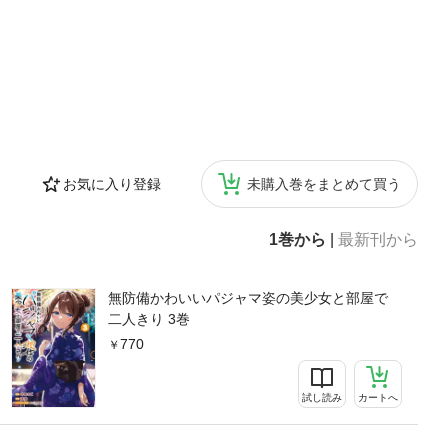
お気に入り登録
未購入巻をまとめて買う
1巻から
|
最新刊から
無防備かわいいパジャマ姿の美少女と部屋で
二人きり 3巻
770
試し読み
カートへ