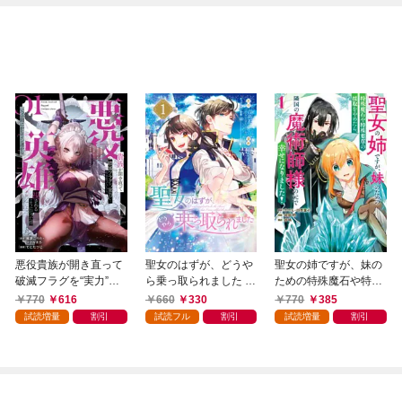
悪役貴族が開き直って
聖女のはずが、どうや
聖女の姉ですが、妹の
破滅フラグを“実力”で
ら乗っ取られました 1
ための特殊魔石や特殊
叩き折っていたら、い
巻
薬草の採取をやめた
770
616
660
330
770
385
つの間にかヒロイン達
ら、隣国の魔術師様の
試読増量
割引
試読フル
割引
試読増量
割引
から英雄視されるよう
元で幸せになりまし
になった件（コミッ
た！（コミック） 1巻
ク） 1巻