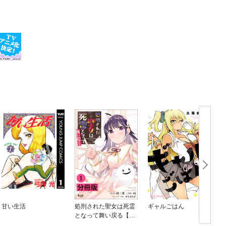
甘い生活
処刑された聖女は死霊
ギャルごはん
となって舞い戻る【分
冊版】