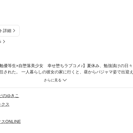
ト詳細
%
勉優等生×自堕落美少女 幸せ堕ちラブコメ♪】夏休み、勉強漬けの日
任された。 一人暮らしの彼女の家に行くと、昼からパジャマ姿で出迎
に堕落しよ？」パジャマ姿の隙だらけなこいろと、ゲームしたり、ご飯
りで特別な時間を過ごす、幸せ堕ちラブコメ♪(C)Kizu Kanoda (C)20
だのゆきこ
ックス
ONLINE