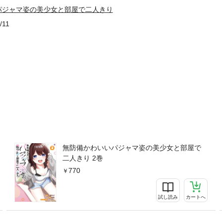
パジャマ姿の美少女と部屋で二人きり
/11
無防備かわいいパジャマ姿の美少女と部屋で
二人きり 2巻
770
試し読み
カートへ