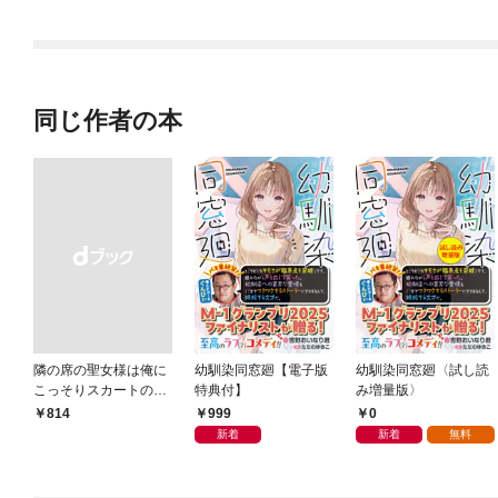
同じ作者の本
隣の席の聖女様は俺に
幼馴染同窓廻【電子版
幼馴染同窓廻〈試し読
こっそりスカートの中
特典付】
み増量版〉
を教えてくれる
999
0
￥814
新着
新着
無料