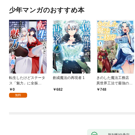
少年マンガのおすすめ本
転生したけどステータ
創成魔法の再現者 1
きのした魔法工務店
ス「魅力」に全振
異世界工法で最強の家
り！？(1)
づくりを（コミック）
0
682
748
１
無料
新刊配信予定