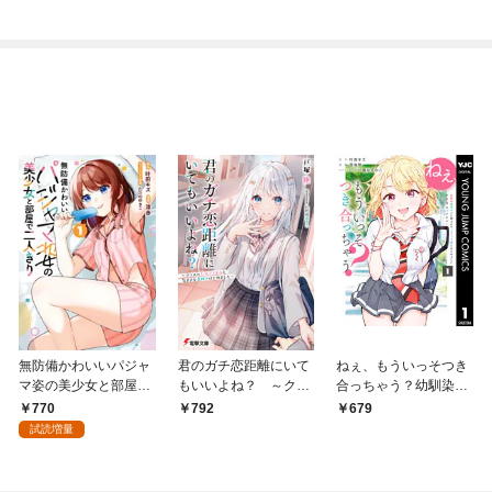
無防備かわいいパジャ
君のガチ恋距離にいて
ねぇ、もういっそつき
マ姿の美少女と部屋で
もいいよね？ ～クラ
合っちゃう？幼馴染の
二人きり 1巻
スの人気アイドルと気
美少女に頼まれて、カ
770
792
679
ままな息抜きはじめま
モフラ彼氏はじめまし
試読増量
した～
た 1