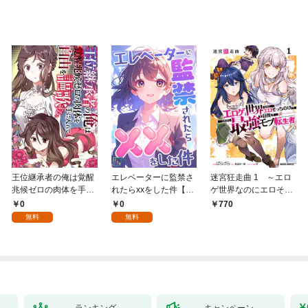
王位継承者の俺は覚醒
エレベーターに監禁さ
迷宮狂走曲 1 ～エロ
兆候ゼロの肉体を手に
れたらxxをした件【全
ゲ世界なのにエロそっ
入れて自由を謳歌す
年齢版】(1)
ちのけでひたすら最強
0
0
770
る。1
を目指すモブ転生者～
無料
無料
ランキング
キャンペーン