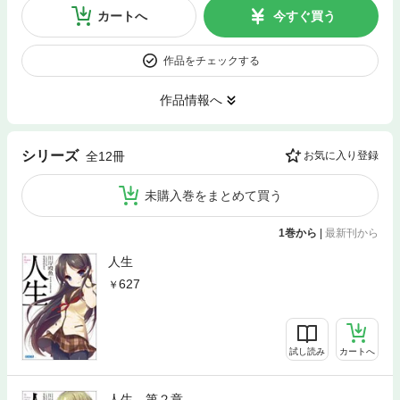
カートへ
今すぐ買う
作品をチェックする
作品情報へ
シリーズ
全12冊
お気に入り登録
未購入巻をまとめて買う
1巻から
|
最新刊から
人生
627
試し読み
カートへ
人生 第２章