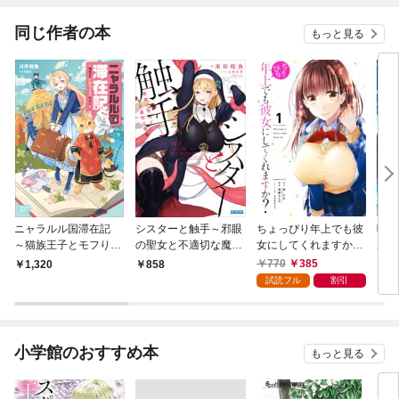
てく
OMI
同じ作者の本
もっと見る
ニャラルル国滞在記
シスターと触手～邪眼
ちょっぴり年上でも彼
呪剣
～猫族王子とモフりた
の聖女と不適切な魔女
女にしてくれますか？
ル（
いわたし～
～
1巻
770
385
1,320
858
6
試読フル
割引
小学館のおすすめ本
もっと見る