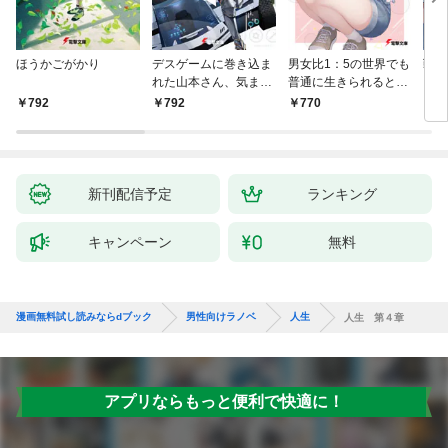
ほうかごがかり
デスゲームに巻き込ま
男女比1：5の世界でも
戦地
れた山本さん、気まま
普通に生きられると思
カシ
にゲームバランスを崩
った？ ～激重感情な
活を
792
792
770
8
壊させる【電子特別
彼女たちが無自覚男子
特典
版】
に翻弄されたら～
新刊配信予定
ランキング
キャンペーン
無料
漫画無料試し読みならdブック
男性向けラノベ
人生
人生 第４章
アプリならもっと便利で快適に！