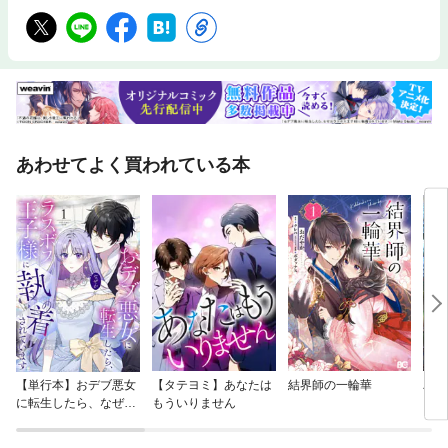
あわせてよく買われている本
【単行本】おデブ悪女
【タテヨミ】あなたは
結界師の一輪華
バッ
に転生したら、なぜか
もういりません
ロイ
ラスボス王子様に執着
今世
されています
りが