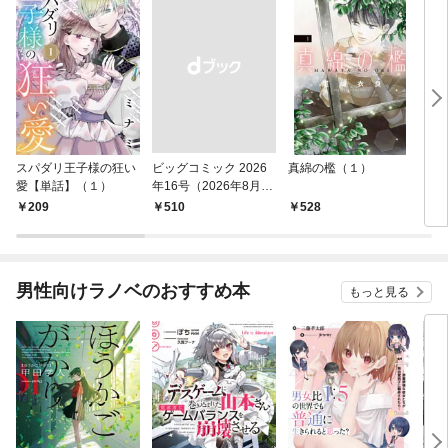
スパダリ王子様の狂い
ビッグコミック 2026
真綿の檻（１）
こん
愛【単話】（１）
年16号（2026年8月7
（１
日発売）
209
￥510
528
5
男性向けラノベのおすすめ本
もっと見る