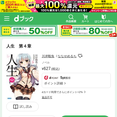
作品検索
カート
はじめての方へ
人生 第４章
川岸殴魚
ななせめるち
ノベル
627
(税込)
5
pt
獲得
ポイント詳細
dカード利用でさらにポイント+2%
返品不可
試し読み