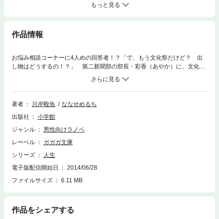
もっと見る
作品情報
お悩み相談コーナーに4人めの回答者！？「で、もう文化祭だけど？ 出
し物はどうするの！？」 第二新聞部の部長・彩香（あやか）に、文化祭
の企画のしょぼさで説教をされてしまった赤松（あかまつ）。季節は秋に
なろうとしていた……。 読者の相談からヒントを得て、文化祭では「リ
アル人生ゲーム」をやることになった第二新聞部。しかしその準備は壮大
にして過酷！ 美術部に協力を頼んだところ、絵美（えみ）という一年生
著者
川岸殴魚
ななせめるち
が手伝ってくれることに。しかし彼女は、なぜか「お悩み相談コーナー」
出版社
小学館
に興味を持って、4人目の回答者となってしまう。 普段はおとなしい
が、創作衝動には正直な絵美の参加は、どうやら彩香の仕組んだことのよ
ジャンル
男性向けラノベ
うなのだが……。 そして、理系の梨乃（りの）、文系のふみ、体育会系
レーベル
ガガガ文庫
のいくみの三人が「お悩み相談コーナー」の回答者に選ばれた理由もあき
らかに！？ 情熱、自虐、嗜好、革命、遊戯のこと……。激☆展開・人生
シリーズ
人生
相談4回目！！※この作品は底本と同じクオリティのカラーイラスト、モノ
電子版配信開始日
2014/06/28
クロの挿絵イラストが収録されています。
ファイルサイズ
6.11 MB
作品をシェアする