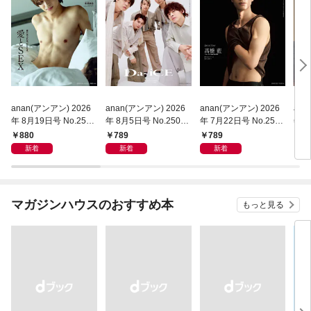
anan(アンアン) 2026
anan(アンアン) 2026
anan(アンアン) 2026
ana
年 8月19日号 No.2507
年 8月5日号 No.2506
年 7月22日号 No.2504
年 7
[愛とSEX]
増刊 スペシャルエデ
増刊 スペシャルエデ
増刊
880
789
789
7
ィション[夏のチャージ
ィション[整う腸活202
ィシ
新着
新着
新着
＆デトックスRecipe]
6]
タメ
マガジンハウスのおすすめ本
もっと見る