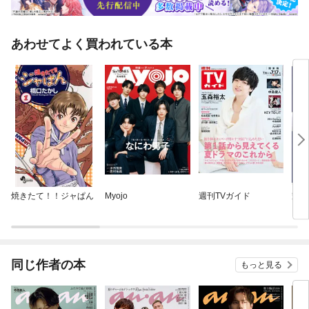
あわせてよく買われている本
焼きたて！！ジャぱん
Myojo
週刊TVガイド
輝夜
同じ作者の本
もっと見る