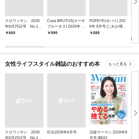
クロワッサン 2026
Casa BRUTUS(カーサ
POPEYE(ポパイ) 202
Tar
年8月25日号 No.117
ブルータス) 2026年 9
6年 9月号 [これが僕の
6年8
1 [大人のAI＆スマホ
月号 [もっと学べる！
仕事。]
[自
7
￥669
￥999
￥889
塾。]
動物園と水族館]
テナ
女性ライフスタイル雑誌のおすすめ本
もっと見る
クロワッサン 2026
灯台2026年9月号
日経ウーマン 2026年9
COT
年8月25日号 No.117
月号 [雑誌]
年9