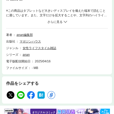
※この商品はタブレットなど大きいディスプレイを備えた端末で読むこと
に適しています。また、文字だけを拡大することや、文字列のハイライ
ト、検索、辞書の参照、引用などの機能が使用できません。※anan2443号
とanan2443号スペシャルエディション（増刊号）は表紙のみが異なり、
内容はすべて同一です。※電子版では、紙の雑誌と内容が一部異なる場合
や、掲載されないページや特別付録が含まれない場合がございます。※本
著者
anan編集部
雑誌はカラーページを含みます。お使いの端末によっては、一部読みづら
出版社
マガジンハウス
い場合がございます。松田元太（Travis Japan） 泡のように優しく、花の
ように艶めいて。毎日を豊かにしてくれる学びのススメ。自分を高める、
ジャンル
女性ライフスタイル雑誌
スキルアップ!2025スキルアップINTERVIEW! 小森 隼（GENERATIONS）
シリーズ
anan
／武田梨奈進化中のいまこそ始めどき。ChatGPT使いこなし大特訓。ポイ
ントを押さえてタイパアップ! つまずきタイプ別・タスクと時間の管理
電子版配信開始日
2025/04/16
術。劇的成長が狙える学びの場。挑戦したい、大学院への道。楽しく美味
ファイルサイズ
- MB
しいノウハウをゲット! 野菜を育てるスキルを身につけよう。いま使いた
いモノ・始めたいコト大集合! 春のスキルアップ情報局。生活も仕事もさ
らに充実!? 日常をもっと底上げする“趣味”のスキルアップ。礼 真琴（宝塚
作品をシェアする
歌劇団・星組） 星を継ぐもの。村上信五の初著書『半分論』から学ぶ、軽
やかに世の中を生きていく技術。CLOSE UP 高石あかり ひたむきに、
まっすぐに。役に注ぐ一途な眼差し。世界初・全編公開! 注目の中国ドラ
マ『光・淵』の惹きつけてやまない魅力。3号連続ジュニアCLOSE UP #0
3 B&ZAI 僕らにしか奏でられない音色。後ろ読み h&sで叶える! 美髪×
すこやか頭皮。