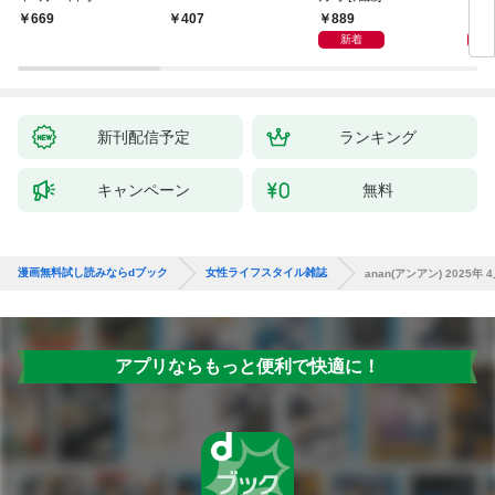
1 [大人のAI＆スマホ
889
9
￥669
￥407
塾。]
新着
新刊配信予定
ランキング
キャンペーン
無料
漫画無料試し読みならdブック
女性ライフスタイル雑誌
anan(アンアン) 2025年
アプリならもっと便利で快適に！