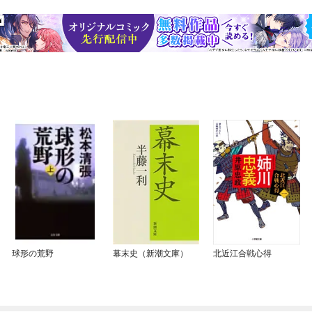
球形の荒野
幕末史（新潮文庫）
北近江合戦心得