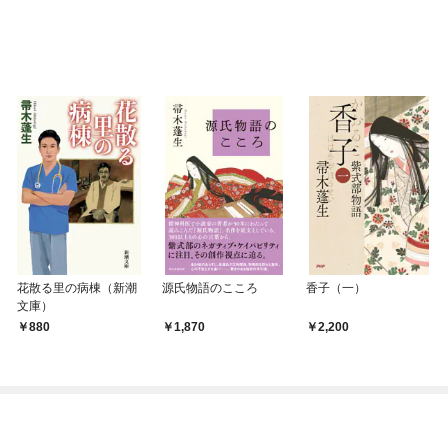
花散る里の病棟（新潮
源氏物語のこころ
香子（一）
文庫）
880
1,870
2,200