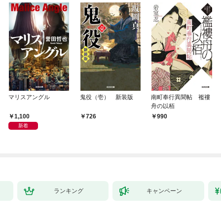
マリスアングル
鬼役（壱） 新装版
南町奉行異聞帖 襤褸
舟の以栢
1,100
726
990
新着
ランキング
キャンペーン