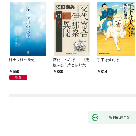
浄土ヶ浜の天使
変化（へんげ） 決定
手下は犬だけ
版～交代寄合伊那衆異
聞（1）～
550
880
814
新着
新刊配信予定