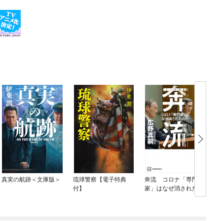
真実の航跡＜文庫版＞
琉球警察【電子特典
奔流 コロナ「専門
付】
家」はなぜ消されたの
か