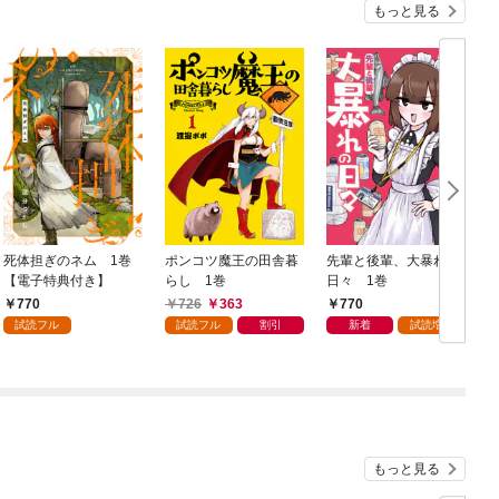
もっと見る
死体担ぎのネム 1巻
ポンコツ魔王の田舎暮
先輩と後輩、大暴れの
【電子特典付き】
らし 1巻
日々 1巻
770
726
363
770
試読フル
試読フル
割引
新着
試読増量
もっと見る