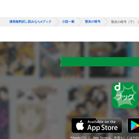
漫画無料試し読みならdブック
小説一般
聖灰の暗号
聖灰の暗号（下）（
Appleのロゴ、App Storeは、米国もしくはそ