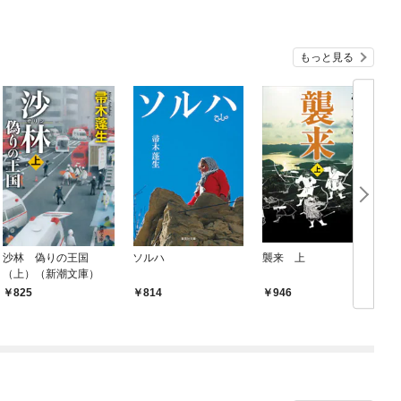
もっと見る
沙林 偽りの王国
ソルハ
襲来 上
（上）（新潮文庫）
825
814
946