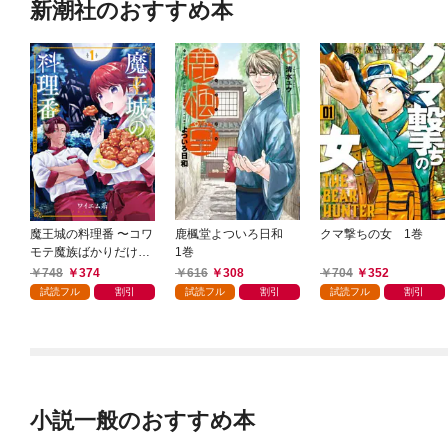
新潮社のおすすめ本
魔王城の料理番 〜コワ
鹿楓堂よついろ日和
クマ撃ちの女 1巻
モテ魔族ばかりだけ
1巻
ど、ホワイトな職場で
748
374
616
308
704
352
す〜 1巻
試読フル
割引
試読フル
割引
試読フル
割引
小説一般のおすすめ本