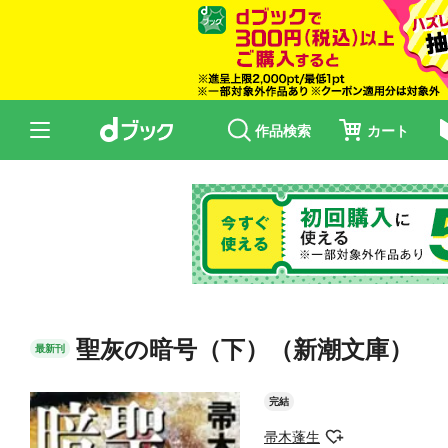
作品検索
カート
聖灰の暗号（下）（新潮文庫）
最新刊
完結
帚木蓬生