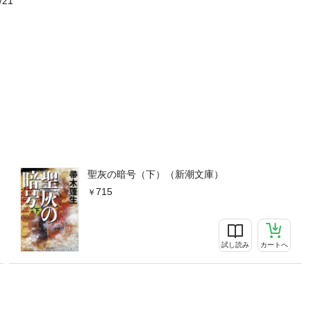
/21
聖灰の暗号（下）（新潮文庫）
715
試し読み
カートへ