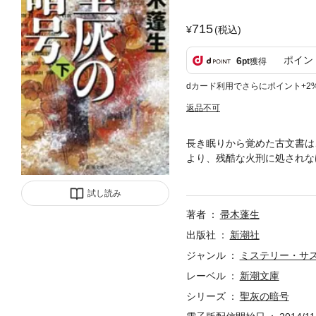
715
(税込)
ポイン
6
pt
獲得
dカード利用でさらにポイント+2
返品不可
長き眠りから覚めた古文書は
より、残酷な火刑に処されな
暗号を解いてきた須貝とクリ
いま日本人に問いかける、人
試し読み
著者
帚木蓬生
出版社
新潮社
ジャンル
ミステリー・サ
レーベル
新潮文庫
シリーズ
聖灰の暗号