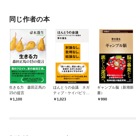
同じ作者の本
生きる力 森田正馬の
ほんとうの会議 ネガ
ギャンブル脳（新潮新
15の提言
ティブ・ケイパビリテ
書）
ィ実践法
1,100
1,023
990