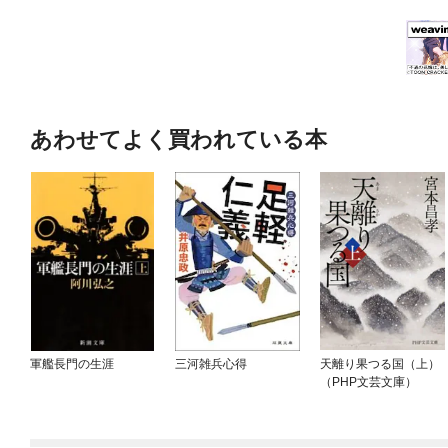
あわせてよく買われている本
軍艦長門の生涯
三河雑兵心得
天離り果つる国（上）
（PHP文芸文庫）