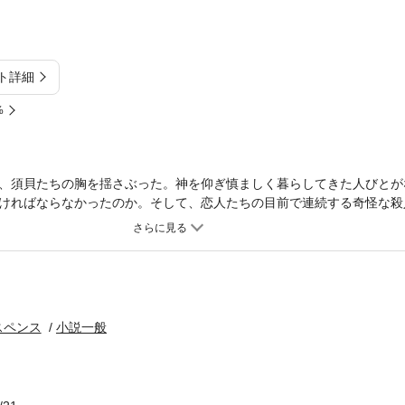
ト詳細
%
、須貝たちの胸を揺さぶった。神を仰ぎ慎ましく暮らしてきた人びとが
ければならなかったのか。そして、恋人たちの目前で連続する奇怪な殺
スチーヌの行く手には、闇が顎を開けていた。遥かな過去、遠きヨーロ
間という名の難問。
スペンス
小説一般