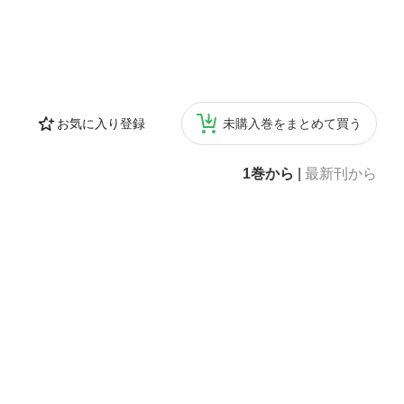
お気に入り登録
未購入巻をまとめて買う
1巻から
|
最新刊から