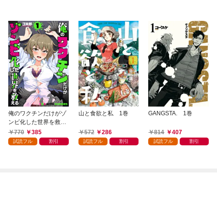
俺のワクチンだけがゾ
山と食欲と私 1巻
GANGSTA. 1巻
ンビ化した世界を救え
る 1巻
770
385
572
286
814
407
試読フル
割引
試読フル
割引
試読フル
割引