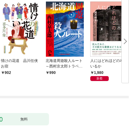
情けの花道 品川任侠
北海道周遊殺人ルート
人にはどれほどの本が
お宿
～西村京太郎トラベル
いるか
ミステリー・セレクシ
1,980
902
990
ョン（1）～
新着
無料