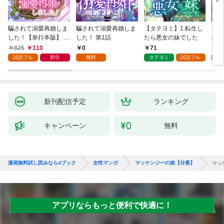
騙されて溺愛再婚しま
騙されて溺愛再婚しま
【タテヨミ】1.転生し
【タ
した！【単行本版】 1
した！ 第1話
たら悪女の妹でした
の私
巻
825
110
0
71
7
試読フル
割引
無料
タテヨミ
試読フル
タ
新刊配信予定
ランキング
キャンペーン
無料
漫画無料試し読みならdブック
女性マンガ
マッケンジーの娘【分冊】
マッ
アプリならもっと便利で快適に！