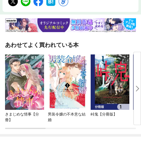
あわせてよく買われている本
きまじめな情事【分
男装令嬢の不本意な結
峠鬼【分冊版】
くら
冊】
婚
こと