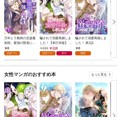
万年ヒラ教師の支援魔
騙されて溺愛再婚しま
騙されて溺愛再婚しま
ヒト
術師、最強の賢者にな
した！【単行本版】 1
した！ 第1話
る～不人気の支援魔術
巻
0
825
110
0
0
師は給料泥棒だと魔術
試読フル
試読フル
割引
無料
試
大学をクビになった
が、出世した元教え子
たちのおかげで何も困
らない件～ 第1話
女性マンガのおすすめ本
もっと見る