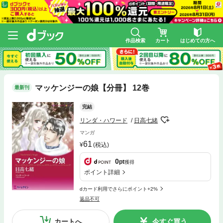
作品検索
カート
はじめての方へ
マッケンジーの娘【分冊】 12巻
最新刊
完結
リンダ・ハワード
日高七緒
マンガ
61
(税込)
0
pt
獲得
ポイント詳細
dカード利用でさらにポイント+2%
返品不可
カートへ
今すぐ買う