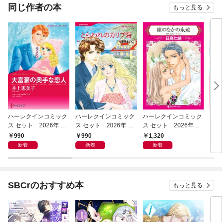
同じ作者の本
もっと見る
ハーレクインコミック
ハーレクインコミック
ハーレクインコミック
ハー
ス セット 2026年 vo
ス セット 2026年 vo
ス セット 2026年 vo
ス 
l.949
l.945
l.1005
l.90
990
990
1,320
1,
新着
新着
新着
SBCrのおすすめ本
もっと見る