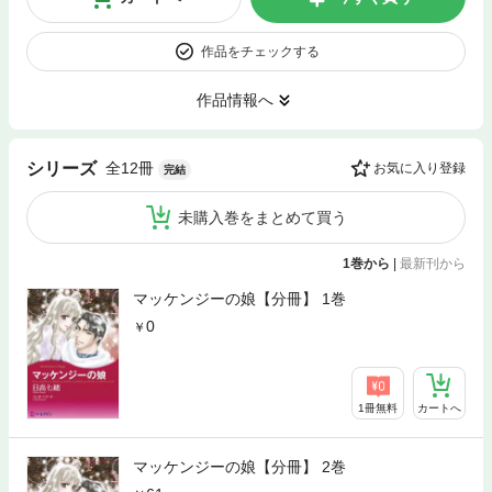
作品をチェックする
作品情報へ
全12冊
シリーズ
お気に入り登録
完結
未購入巻をまとめて買う
1巻から
|
最新刊から
マッケンジーの娘【分冊】 1巻
0
1冊無料
カートへ
マッケンジーの娘【分冊】 2巻