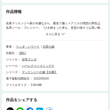
作品情報
名家マッケンジー家の令嬢ながら、厩舎で働くメアリスの理想の男性は、
名馬ソール・プレジャー。「ひき締まった体も、意思の強そうな黒い瞳
も…彼以上に素敵な男性なんているはずないわ！」と。そんな彼女がある
日、ソール・プレジャーの殺害計画を偶然耳にし、犯人に殴られて気を失
ってしまう。次に目覚めると、彼女は見知らぬ裸の男性――まるでソー
ル・プレジャーがそのまま人間になったようなゴージャスな彼――とベッ
著者
リンダ・ハワード
日高七緒
ドのなかにいた！
出版社
SBCr
ジャンル
女性マンガ
レーベル
ハーレクインコミックス
シリーズ
マッケンジーの娘【分冊】
電子版配信開始日
2022/05/20
ファイルサイズ
3.94 MB
作品をシェアする