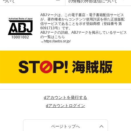
ついて
の情報の外部送信について
ABJマークは、この電子書店・電子書籍配信サービス
が、著作権者からコンテンツ使用許諾を得た正規版配
信サービスであることを示す登録商標（登録番号 第
6091713号）です。
ABJマークの詳細、ABJマークを掲示しているサービス
の一覧はこちら
→
https://aebs.or.jp/
dアカウントを発行する
dアカウントログイン
ページトップへ