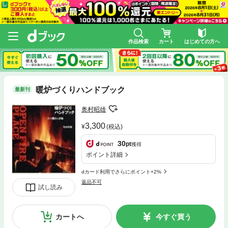
作品検索
カート
はじめての方へ
暖炉づくりハンドブック
最新刊
奥村昭雄
3,300
(税込)
30
pt
獲得
ポイント詳細
dカード利用でさらにポイント+2%
返品不可
試し読み
カートへ
今すぐ買う