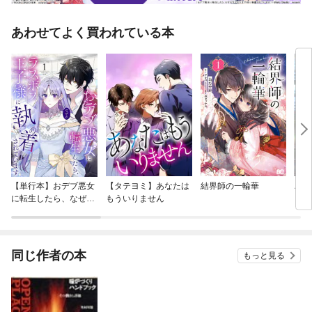
あわせてよく買われている本
【単行本】おデブ悪女
【タテヨミ】あなたは
結界師の一輪華
バッ
に転生したら、なぜか
もういりません
ロイ
ラスボス王子様に執着
今世
されています
りが
てく
OMI
同じ作者の本
もっと見る