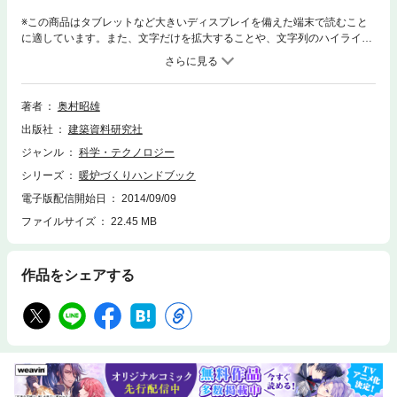
※この商品はタブレットなど大きいディスプレイを備えた端末で読むこと
に適しています。また、文字だけを拡大することや、文字列のハイライ
ト、検索、辞書の参照、引用などの機能が使用できません。焚きやすい暖
炉とは?暖かい暖炉をつくるには?暖炉づくりを手掛けるすべての設計者、
技術者が知りたい。その問いに本書は明快に答えます。
著者
奥村昭雄
出版社
建築資料研究社
ジャンル
科学・テクノロジー
シリーズ
暖炉づくりハンドブック
電子版配信開始日
2014/09/09
ファイルサイズ
22.45 MB
作品をシェアする