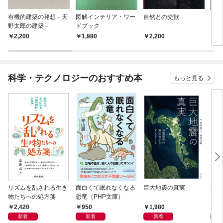
有機的建築の発想－天
図解インテリア・ワー
自然との交歓
石燈
野太郎の建築－
ドブック
2,200
1,980
2,200
1,
科学・テクノロジーのおすすめ本
もっと見る
リズムを乱される生き
面白くて眠れなくなる
巨大地震の真実
病は
物たちへの処方箋
恐竜（PHP文庫）
2,420
950
1,980
2,
新着
新着
新着