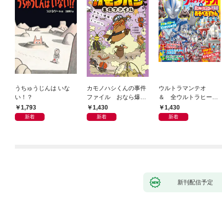
うちゅうじんは いな
カモノハシくんの事件
ウルトラマンテオ
い！？
ファイル おなら爆
＆ 全ウルトラヒーロ
弾！ 危機イッパツ編
ー大集合 あそべるず
1,793
1,430
1,430
かん
新着
新着
新着
新刊配信予定