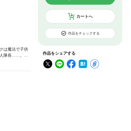
カートへ
作品をチェックする
クは魔法で子供
作品をシェアする
人隊長……。兄
の情景を生き生