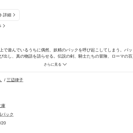
ト詳細
%
上で遊んでいるうちに偶然、妖精のパックを呼び起こしてしまう。パッ
び出し、真の物語を語らせる。伝説の剣、騎士たちの冒険、ローマの百
深遠に触れるのだった。ノーベル賞作家キプリングが、イギリスの歴史
の芳醇な香りを残す、児童文学の代表作。
人
三辺律子
文庫
精パック
/20