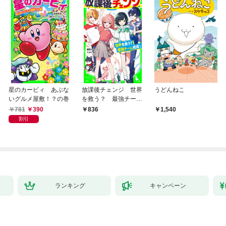
星のカービィ あぶな
放課後チェンジ 世界
うどんねこ
いグルメ屋敷！？の巻
を救う？ 最強チーム
結成！
781
390
836
1,540
割引
ランキング
キャンペーン