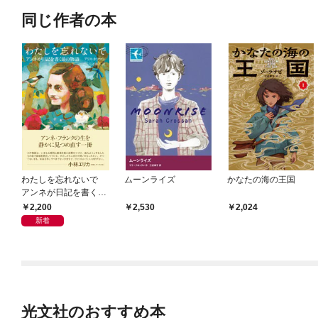
同じ作者の本
わたしを忘れないで
ムーンライズ
かなたの海の王国
アンネが日記を書く前
の物語
2,200
2,530
2,024
新着
光文社のおすすめ本