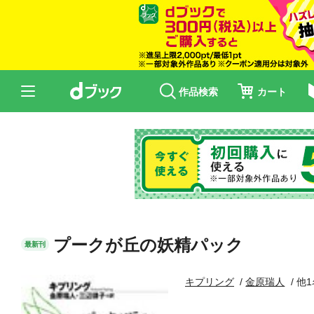
作品検索
カート
プークが丘の妖精パック
最新刊
キプリング
金原瑞人
他1