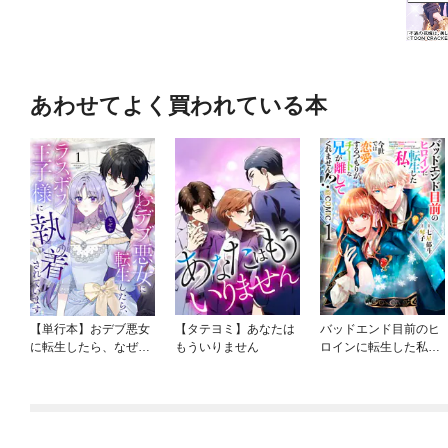
あわせてよく買われている本
【単行本】おデブ悪女
【タテヨミ】あなたは
バッドエンド目前のヒ
に転生したら、なぜか
もういりません
ロインに転生した私、
ラスボス王子様に執着
今世では恋愛するつも
されています
りがチートな兄が離し
てくれません！？@C
OMIC