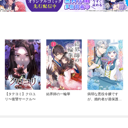
【タテヨミ】クロユ
結界師の一輪華
病弱な悪役令嬢です
リ〜復讐サークル〜
が、婚約者が過保護す
ぎて逃げ出したい(私た
ち犬猿の仲でしたよ
ね！？)