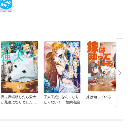
異世界転移したら愛犬
王太子妃になんてなり
妹は知っている
が最強になりました ～
たくない！！ 婚約者編
シルバーフェンリルと
俺が異世界暮らしを始
めたら～ THE COMIC