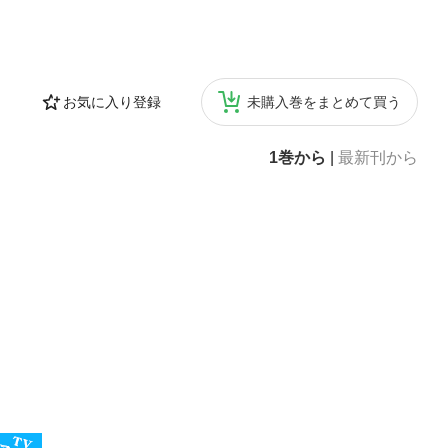
お気に入り登録
未購入巻をまとめて買う
1巻から
|
最新刊から