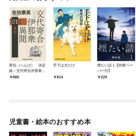
変化（へんげ） 決定
手下は犬だけ
煙たい話 1【特典ペー
版～交代寄合伊那衆異
パー付】
聞（1）～
880
814
220
児童書・絵本のおすすめ本