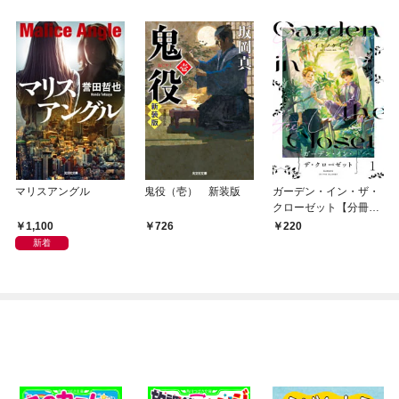
マリスアングル
鬼役（壱） 新装版
ガーデン・イン・ザ・
クローゼット【分冊
版】1
1,100
726
220
新着