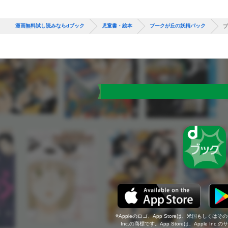
漫画無料試し読みならdブック
児童書・絵本
プークが丘の妖精パック
プ
Appleのロゴ、App Storeは、米国もしくはそ
Inc.の商標です。App Storeは、Apple In