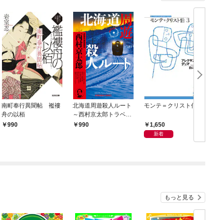
南町奉行異聞帖 襤褸
北海道周遊殺人ルート
モンテ＝クリスト伯3
舟の以栢
～西村京太郎トラベル
ミステリー・セレクシ
1,650
990
990
ョン（1）～
新着
もっと見る