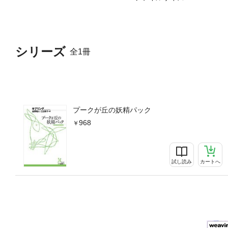
シリーズ
全1冊
プークが丘の妖精パック
968
試し読み
カートへ