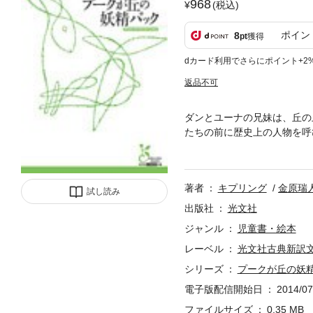
968
(税込)
ポイン
8
pt
獲得
dカード利用でさらにポイント+2
返品不可
ダンとユーナの兄妹は、丘の
たちの前に歴史上の人物を呼
妹は知らず知らず古き歴史の
きと描き、大人の心にも歴史
著者
キプリング
金原瑞
試し読み
出版社
光文社
ジャンル
児童書・絵本
レーベル
光文社古典新訳
シリーズ
プークが丘の妖
電子版配信開始日
2014/07
ファイルサイズ
0.35 MB