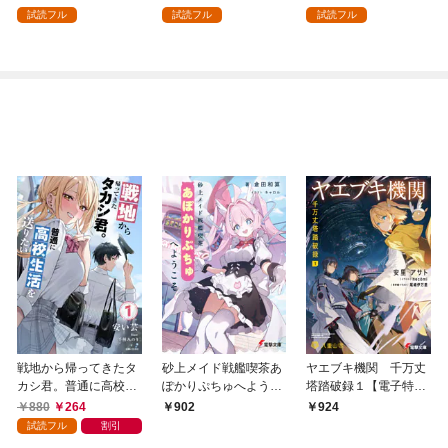
を頑張ります！ 1
試読フル
試読フル
試読フル
戦地から帰ってきたタ
砂上メイド戦艦喫茶あ
ヤエブキ機関 千万丈
カシ君。普通に高校生
ぽかりぷちゅへようこ
塔踏破録１【電子特別
活を送りたい【電子版
そ
版】
880
264
902
924
特典付】１
試読フル
割引