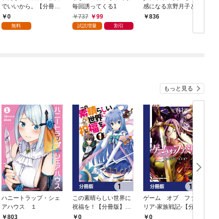
でいいから。【分冊
毎回誘ってくる1
感になる京野月子と死
版】 1
の未来を猫として回避
0
737
99
836
する雪見文香～
無料
試読増量
割引
もっと見る
ハニートラップ・シェ
この素晴らしい世界に
ゲーム オブ ファミ
アハウス １
祝福を！【分冊版】
リア-家族戦記-【分冊
イ
1
版】 1
803
0
0