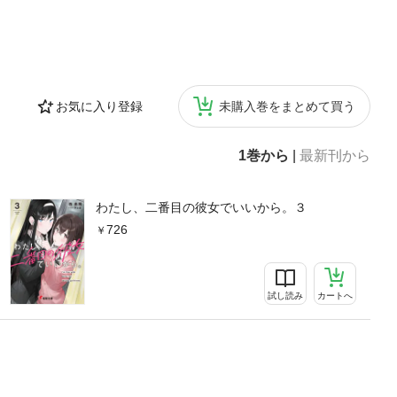
お気に入り登録
未購入巻をまとめて買う
1巻から
|
最新刊から
わたし、二番目の彼女でいいから。３
726
試し読み
カートへ