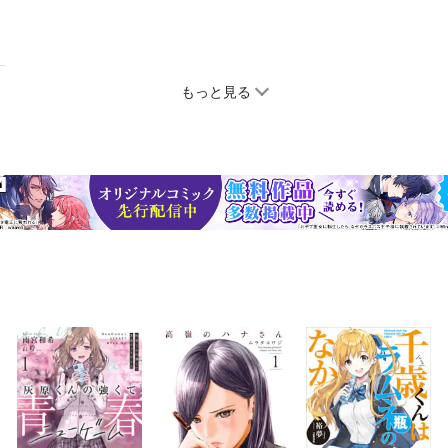
もっと見る