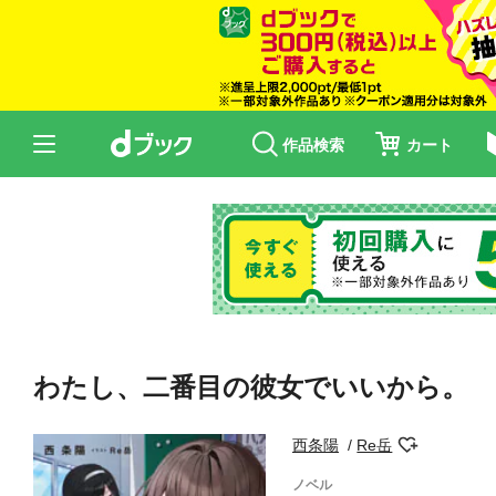
作品検索
カート
わたし、二番目の彼女でいいから。
西条陽
Re岳
ノベル