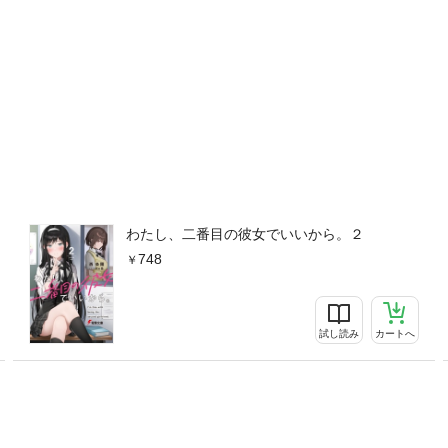
わたし、二番目の彼女でいいから。２
748
試し読み
カートへ