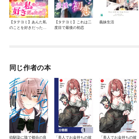
【タテヨミ】あんた私
【タテヨミ】これは二
義妹生活
のことを好きだった
度目で最後の初恋
の？
同じ作者の本
幼馴染に陰で都合の良
「美人でお金持ちの彼
「美人でお金持ちの彼