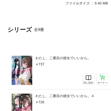
ファイルサイズ
9.40 MB
シリーズ
全9冊
わたし、二番目の彼女でいいから。
737
試し読み
カートへ
わたし、二番目の彼女でいいから。４
726