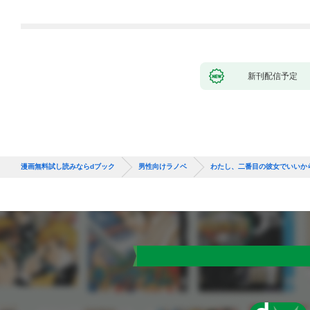
新刊配信予定
漫画無料試し読みならdブック
男性向けラノベ
わたし、二番目の彼女でいいか