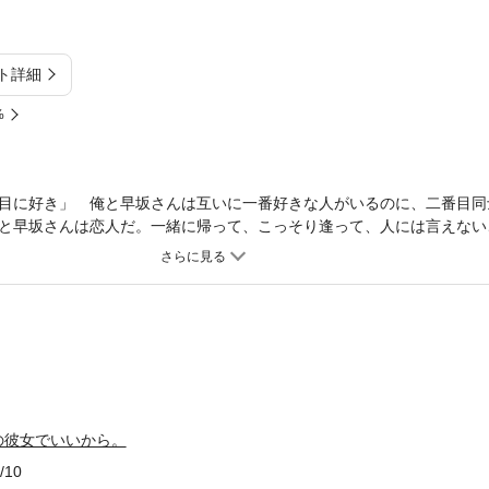
ト詳細
%
目に好き」 俺と早坂さんは互いに一番好きな人がいるのに、二番目同
俺と早坂さんは恋人だ。一緒に帰って、こっそり逢って、人には言えな
目だから、もし一番好きな人と両想いになれたときは、この関係は解消
ったのに――「ごめんね。私、バカだから、どんどん好きになっちゃ
に、それでも俺たちはどんどん深みにはまって、歯止めがきかなくて、
。 もう取り返しがつかない、１００％危険で、不純で、不健全な、こ
の彼女でいいから。
/10