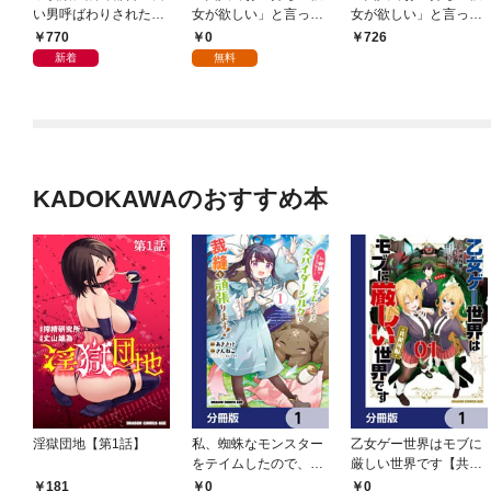
い男呼ばわりされた俺
女が欲しい」と言った
女が欲しい」と言った
は、好意をリセットし
ら、ワケあり女子がや
ら、ワケあり女子がや
770
0
726
て普通に青春を送りた
ってきた件。【分冊
ってきた件。 1
新着
無料
い 1巻
版】 1
KADOKAWAのおすすめ本
淫獄団地【第1話】
私、蜘蛛なモンスター
乙女ゲー世界はモブに
をテイムしたので、ス
厳しい世界です【共和
パイダーシルクで裁縫
国編】【分冊版】 1
0
0
181