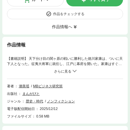
作品をチェックする
作品情報へ
作品情報
【書籍説明】 天下分け目の関ヶ原の戦いに勝利した徳川家康は、ついに天
下人となった。征夷大将軍に就任し、江戸に幕府を開いた。家康はすぐに
嫡男秀忠に将軍職を譲り、徳川政権が代々続くことを天下に示した。 家康
は「大御所」として政治の実権を握り、全国諸侯の従属を確認すると、前
政権者だった豊臣一族を滅亡させた。徳川政権の確立を見届けて、家康は
七十五歳の生涯を閉じた。 名実ともに二代将軍となった徳川秀忠は天下平
著者
潮美瑶
MBビジネス研究班
定の仕上げにかかる。しかし、秀忠は三代将軍を長男竹千代に継がせる
出版社
まんがびと
か、次男国松に継がせるか、大いに悩み始めた。 秀忠の正妻(御台所)江は
「次男国松を三代将軍にするべき」と主張し、長男竹千代を廃嫡しようと
ジャンル
歴史・時代
ノンフィクション
する。 竹千代には「重大な出生の秘密があり、将軍に相応しくない」と言
電子版配信開始日
2025/12/12
う。江は秀忠に不満を持つ本多正純と手を組み、秀忠と竹千代の暗殺を企
む。 竹千代は無事に三代将軍を継ぐことができるのか？竹千代の出生にま
ファイルサイズ
0.58 MB
つわる秘密とは？