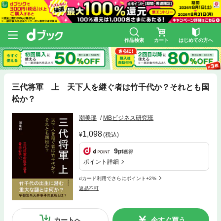
作品検索
カート
はじめての方へ
三代将軍 上 天下人を継ぐ者は竹千代か？それとも国
松か？
潮美瑶
MBビジネス研究班
1,098
(税込)
9
pt
獲得
ポイント詳細
dカード利用でさらにポイント+2%
返品不可
カートへ
今すぐ買う