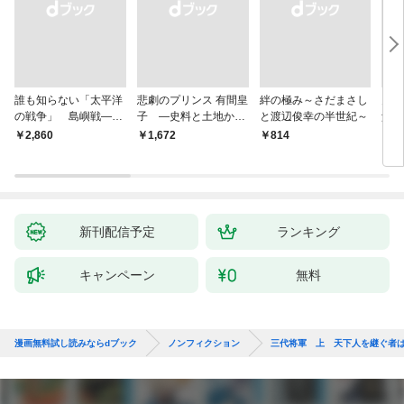
誰も知らない「太平洋
悲劇のプリンス 有間皇
絆の極み～さだまさし
鬼が
の戦争」 島嶼戦――
子 ―史料と土地から
と渡辺俊幸の半世紀～
父と
マッカーサーとの激闘
読み直す十九年の生涯
赦し
￥2,860
￥1,672
￥814
￥1,
の真実
新刊配信予定
ランキング
キャンペーン
無料
漫画無料試し読みならdブック
ノンフィクション
三代将軍 上 天下人を継ぐ者