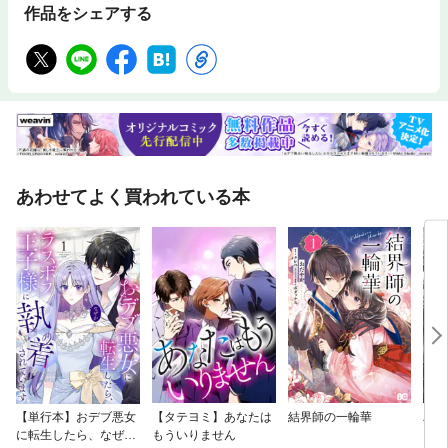
作品をシェアする
あわせてよく買われている本
【単行本】おデブ悪女
【タテヨミ】あなたは
結界師の一輪華
バッ
に転生したら、なぜか
もういりません
ロイ