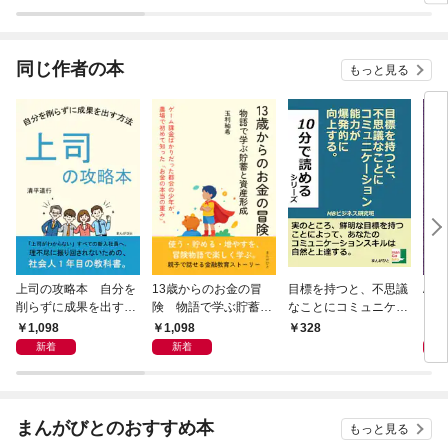
ラスボス王子様に執着
今世
されています
りが
てく
OMI
同じ作者の本
もっと見る
上司の攻略本 自分を
13歳からのお金の冒
目標を持つと、不思議
Al 
削らずに成果を出す方
険 物語で学ぶ貯蓄と
なことにコミュニケー
メロ
法
資産形成
ション能力が爆発的に
1,098
1,098
1,
328
向上する。
新着
新着
まんがびとのおすすめ本
もっと見る