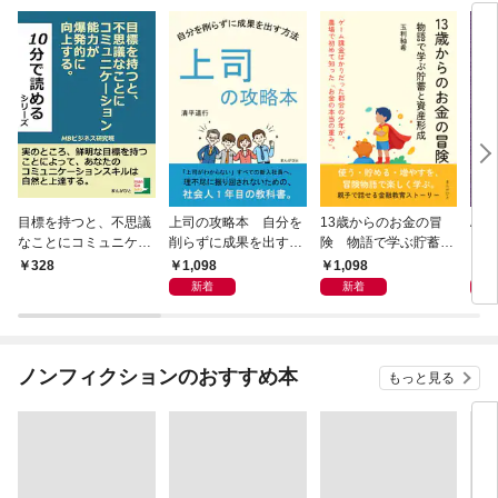
目標を持つと、不思議
上司の攻略本 自分を
13歳からのお金の冒
Al 
なことにコミュニケー
削らずに成果を出す方
険 物語で学ぶ貯蓄と
メロ
ション能力が爆発的に
法
資産形成
1,098
1,098
1,
328
向上する。
新着
新着
ノンフィクションのおすすめ本
もっと見る