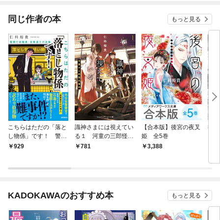
同じ作者の本
もっと見る
こちらはただの「落と
識神さまには視えてい
【合本版】後宮の夜叉
後宮
し物係」です！ 警察
る１ 河童の三郎怪死
姫 全5巻
行政職員・音無遠子の
事件
929
781
3,388
7
流儀
KADOKAWAのおすすめ本
もっと見る