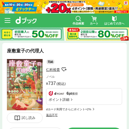
作品検索
カート
はじめての方へ
座敷童子の代理人
完結
仁科裕貴
ノベル
737
(税込)
6
pt
獲得
ポイント詳細
dカード利用でさらにポイント+2%
返品不可
試し読み