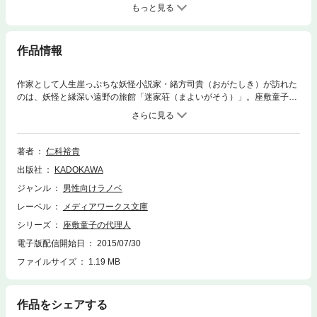
もっと見る
作品情報
作家として人生崖っぷちな妖怪小説家・緒方司貴（おがたしき）が訪れた
のは、妖怪と縁深い遠野の旅館「迷家荘（まよいがそう）」。座敷童子が
いると噂の旅館に起死回生のネタ探しに来たはずが、なぜか「座敷童子の
代理人」として旅館に集まる妖怪たちのお悩み解決をすることに!? そこ
で偶然出会ったおしゃまな妖怪少年の力で妖怪が見えるようになった司貴
は、陽気な河童や捻くれ妖狐が持ち込むおかしな事件を経て、妖怪たちと
著者
仁科裕貴
心を通わせていく。 だが、そんな司貴を導く不思議な少年にも、何やら
出版社
KADOKAWA
隠しごとがあるようで……。 くすっと笑えてちょっぴり泣ける、平成あ
やかし譚。
ジャンル
男性向けラノベ
レーベル
メディアワークス文庫
シリーズ
座敷童子の代理人
電子版配信開始日
2015/07/30
ファイルサイズ
1.19 MB
作品をシェアする