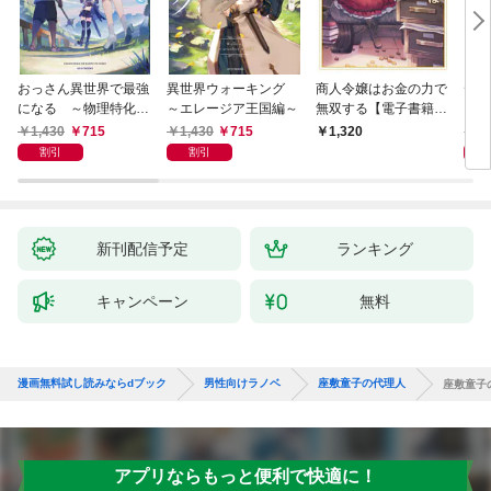
おっさん異世界で最強
異世界ウォーキング
商人令嬢はお金の力で
デス
になる ～物理特化の
～エレージア王国編～
無双する【電子書籍限
る異
覚醒者～
定書き下ろしSS付
1,430
715
1,430
715
1,
1,320
き】
割引
割引
新刊配信予定
ランキング
キャンペーン
無料
漫画無料試し読みならdブック
男性向けラノベ
座敷童子の代理人
座敷童子
アプリならもっと便利で快適に！