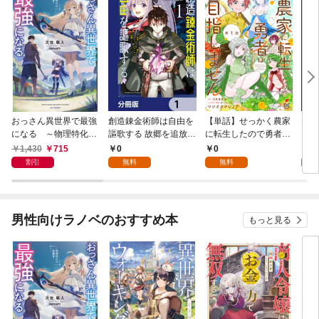
おっさん異世界で最強
創造錬金術師は自由を
【単話】せっかく農家
夫は
になる ～物理特化の
謳歌する 故郷を追放さ
に転生したので勇者は
【分
覚醒者～
れたら、魔王のお膝元
目指しません【第1
1,430
715
0
0
0
で超絶効果のマジック
話】
割引
無料
無料
アイテム作り放題にな
りました【分冊版】
1
男性向けラノベのおすすめ本
もっと見る