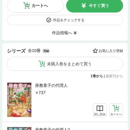
カートへ
今すぐ買う
作品をチェックする
作品情報へ
全10冊
シリーズ
お気に入り登録
完結
未購入巻をまとめて買う
1巻から
|
最新刊から
座敷童子の代理人
737
試し読み
カートへ
座敷童子の代理人2