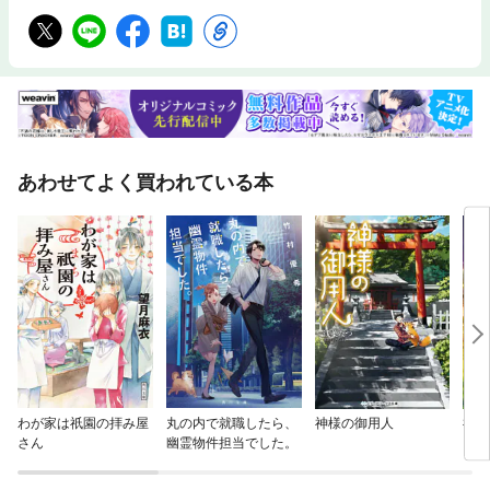
あわせてよく買われている本
わが家は祇園の拝み屋
丸の内で就職したら、
神様の御用人
神様
さん
幽霊物件担当でした。