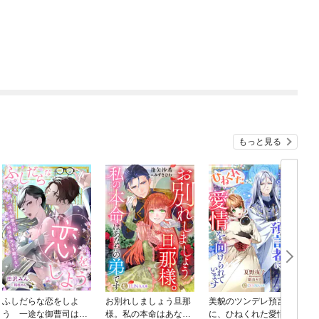
もっと見る
ふしだらな恋をしよ
お別れしましょう旦那
美貌のツンデレ預言者
う 一途な御曹司は地
様。私の本命はあなた
に、ひねくれた愛情を