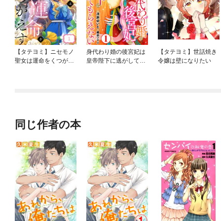
【タテヨミ】ニセモノ
身代わり婚の後宮妃は
【タテヨミ】世話焼き
聖女は運命をくつがえ
皇帝陛下に逃がしても
令嬢は壁になりたい
す
らえない
同じ作者の本