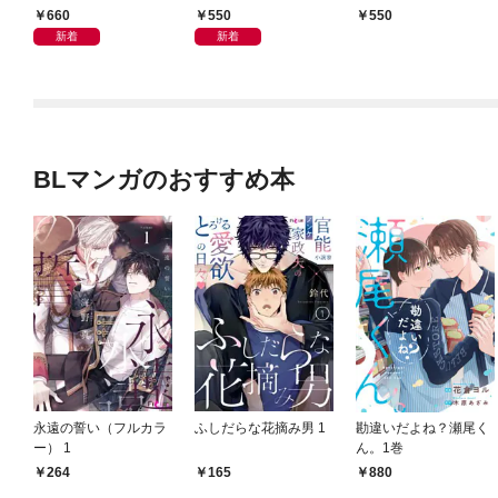
ない」って放置した旦
れ、久遠の愛に満たさ
660
550
550
那様が今になって愛を
れる
新着
新着
乞うてきます
BLマンガのおすすめ本
永遠の誓い（フルカラ
ふしだらな花摘み男 1
勘違いだよね？瀬尾く
ー） 1
ん。1巻
264
165
880