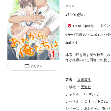
マンガ
110
(税込)
ポイン
1
pt
獲得
dカード利用でさらにポイント+2
返品不可
体育で汗を流す美作秋吾（み
海が祖母のいる田舎に転校し
活を送る拓海だったが、幼い
試し読み
日、病気がちの祖母を見まい
ただの仲の良い友達――そう
著者
久米夏生
乱れる拓海……この夏はイク
出版社
天海社
ジャンル
BLマンガ
レーベル
コミックROSE
シリーズ
あれから、俺た