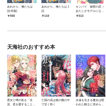
あれから、俺たちは
あれから、俺たちは 1
センパイ 秘密の恋 ～
[合本版]
話
あたしがモデルになっ
たワケ～
550
110
513
天海社のおすすめ本
悪女と噂の私を「生
亡国の花は狼の腕の中
永遠を生きる魔女は呪
涯、君を愛することは
で甘く咲く
われた騎士に求めら