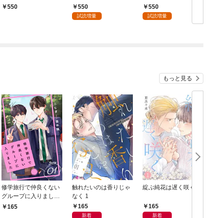
味系女子を離さない
の弟です
向けられています
550
550
550
【dブック特別版】
試読増量
試読増量
もっと見る
修学旅行で仲良くない
触れたいのは香りじゃ
綻ぶ純花は遅く咲く 1
グループに入りました
なく 1
【単話版】1巻
165
165
165
新着
新着