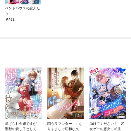
ペントハウスの恋人た
ち
462
虐げられ令嬢ですが、
闘うラブレター ～な
助けてください！ 乙
聖獣の愛し子として目
りすましで昭和な文通
女ゲーの悪女に転生し