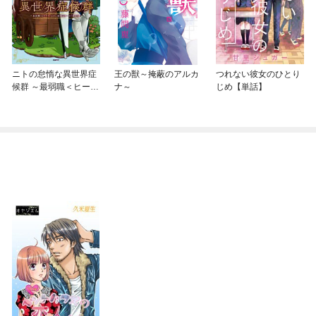
ニトの怠惰な異世界症
王の獣～掩蔽のアルカ
つれない彼女のひとり
候群 ～最弱職＜ヒーラ
ナ～
じめ【単話】
ー＞なのに最強はチー
トですか？～