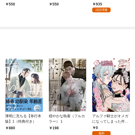
覚めたら冷徹伯爵の溺
をしていたら、令和の
たら、推しではない冷
935
550
550
愛が待っていました
ハイスペが現れました
血皇帝の好感度がだだ
試読増量
～
上がりなんですが！？
薄明に充ちる【単行本
穏やかな執着（フルカ
アルファ騎士がオメガ
版】1（特典付き）
ラー） 1
になってしまった件～
最強α騎士団長の俺
0
880
198
が、世話焼きα部下か
無料