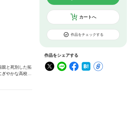
カートへ
作品をチェックする
作品をシェアする
両親と死別した拓
にぎやかな高校生
がない。ある
てみるが……。
さと衝撃に想いが