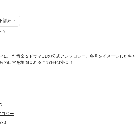
ト詳細
%
マにした音楽＆ドラマCDの公式アンソロジー。各月をイメージしたキ
らの日常を垣間見れるこの1冊は必見！
S
ソロジー
/23