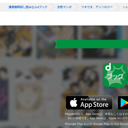
漫画無料試し読みならdブック
女性マンガ
ツキウタ。アンソロジー
ツキ
Appleのロゴ、App Storeは、米国もしくはそ
Inc.の商標です。App Storeは、Apple In
Google Play および Google Play ロゴは Go