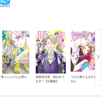
清くふしだらな僕ら
加賀谷次長、狙われて
うちの弟どもがすみま
ます！【分冊版】
せん