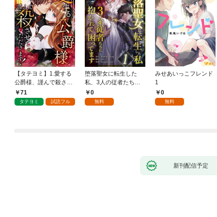
【タテヨミ】1.愛する
堕落聖女に転生した
みせあいっこフレンド
公爵様、謹んで殺させ
私、3人の従者たちに
1
ていただきます！
抱かれて困ってます 第
71
0
0
1話
タテヨミ
試読フル
無料
無料
新刊配信予定