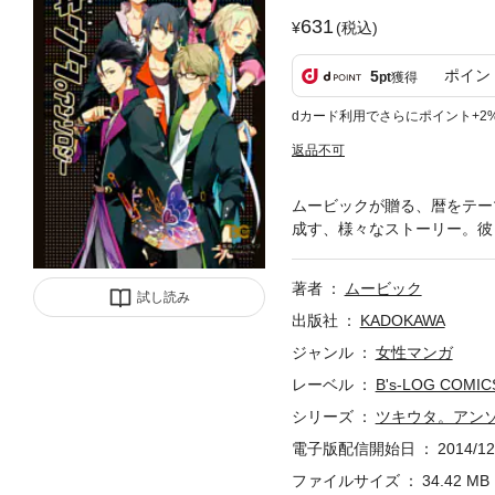
631
(税込)
ポイン
5
pt
獲得
dカード利用でさらにポイント+2
返品不可
ムービックが贈る、暦をテー
成す、様々なストーリー。彼
著者
ムービック
試し読み
出版社
KADOKAWA
ジャンル
女性マンガ
レーベル
B's-LOG COMIC
シリーズ
ツキウタ。アン
電子版配信開始日
2014/12
ファイルサイズ
34.42 MB