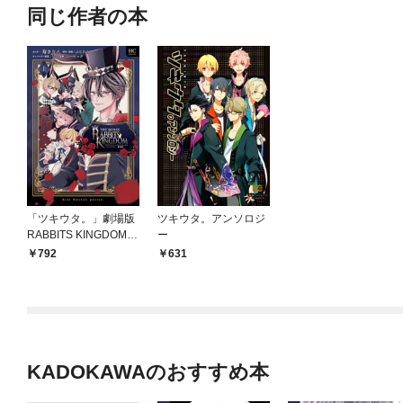
同じ作者の本
「ツキウタ。」劇場版
ツキウタ。アンソロジ
RABBITS KINGDOM T
ー
HE MOVIE 上
792
631
KADOKAWAのおすすめ本