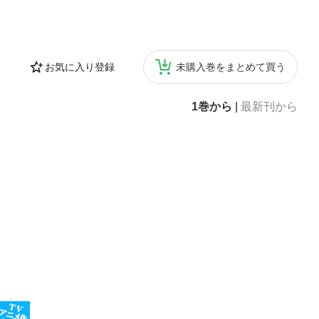
お気に入り登録
未購入巻をまとめて買う
1巻から
|
最新刊から