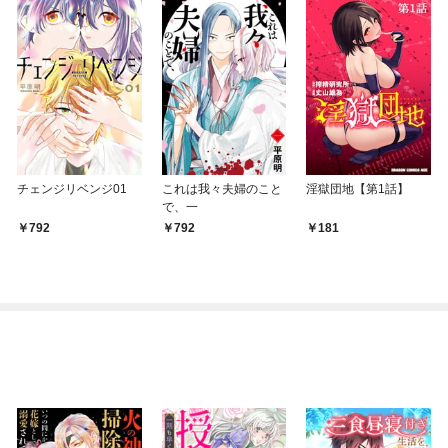
チェンジリベンジ01
これは我々夫婦のこと
淫獄団地【第1話】
で、一
792
792
181