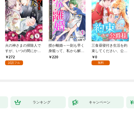
火の神さまの掃除人で
授か離婚～一刻も早く
三食昼寝付き生活を約
すが、いつの間にか花
身籠って、私から解放
束してください、公爵
嫁として溺愛されてい
してさしあげます！1
様 1話
272
0
220
ます【単話】（１）
試読フル
無料
ランキング
キャンペーン