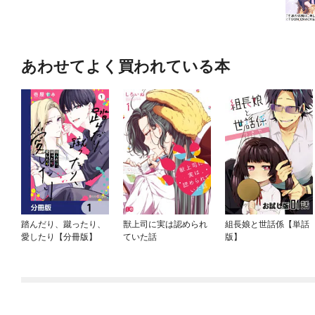
あわせてよく買われている本
踏んだり、蹴ったり、
獣上司に実は認められ
組長娘と世話係【単話
愛したり【分冊版】
ていた話
版】