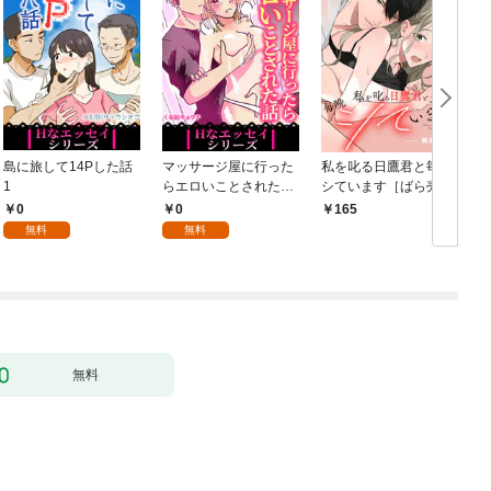
島に旅して14Pした話
マッサージ屋に行った
私を叱る日鷹君と毎晩
1
らエロいことされた話
シています［ばら売
1
り］ 第1話
0
0
165
無料
無料
無料