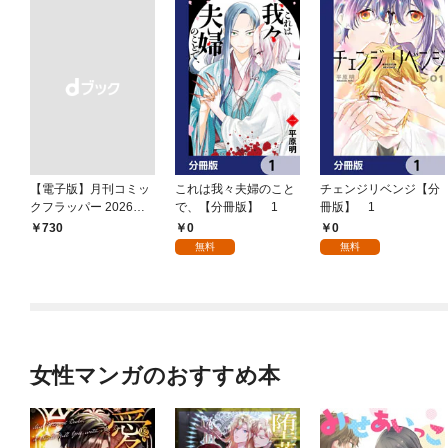
【電子版】月刊コミッ
これは我々夫婦のこと
チェンジリベンジ【分
クフラッパー 2026年9
で、【分冊版】 1
冊版】 1
月号
0
0
￥730
無料
無料
女性マンガのおすすめ本