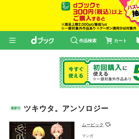
作品検索
カート
ツキウタ。アンソロジー
最新刊
ムービック
マンガ