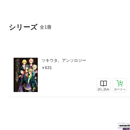
シリーズ
全1冊
ツキウタ。アンソロジー
631
試し読み
カートへ