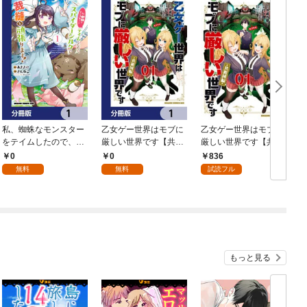
私、蜘蛛なモンスター
乙女ゲー世界はモブに
乙女ゲー世界はモブに
をテイムしたので、ス
厳しい世界です【共和
厳しい世界です【共和
パイダーシルクで裁縫
国編】【分冊版】 1
国編】 ０１
0
0
836
を頑張ります！【分冊
無料
無料
試読フル
版】 1
もっと見る