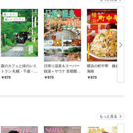
森のカフェと緑のレス
日帰り温泉＆スーパー
横浜の町中華 鎌倉・
トラン 札幌・千歳・富
銭湯＋サウナ 首都圏版
湘南
ぴ
良野・ニセコ
【2022年版】
970
970
870
もっと見る