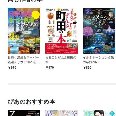
日帰り温泉＆スーパー
まるごとぜんぶ町田の
イルミネーション＆光
銭湯＆サウナ2023首都
本
の冬旅2023
圏版
970
970
850
ぴあのおすすめ本