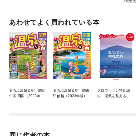
あわせてよく買われている本
るるぶ温泉＆宿 関西
るるぶ温泉＆宿 関東
クロワッサン特別編
中国 四国（2023年
甲信越（2023年版）
集 運気を整える、神
版）
社案内。
同じ作者の本