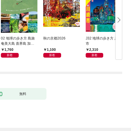
02 地球の歩き方 島旅
秋の京都2026
J32 地球の歩き方 川崎
奄美大島 喜界島 加計
市
豆
呂麻島(奄美群島1) 5訂
1,760
1,100
2,310
版
新着
新着
新着
無料