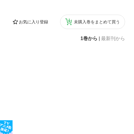
お気に入り登録
未購入巻をまとめて買う
1巻から
|
最新刊から