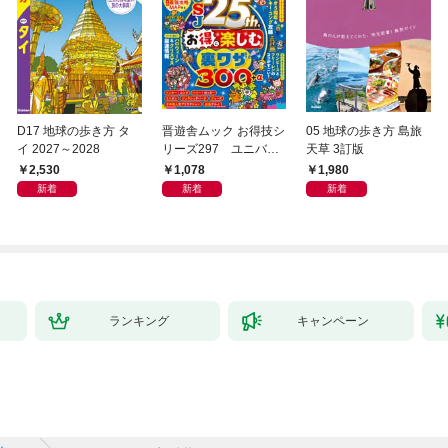
D17 地球の歩き方 タ
晋遊舎ムック お得技シ
05 地球の歩き方 島旅
イ 2027～2028
リーズ297 ユニバー
天草 3訂版
サル・スタジオ・ジャ
2,530
1,078
1,980
パンお得技ベストセレ
新着
新着
新着
クション 2026-27 mini
ランキング
キャンペーン