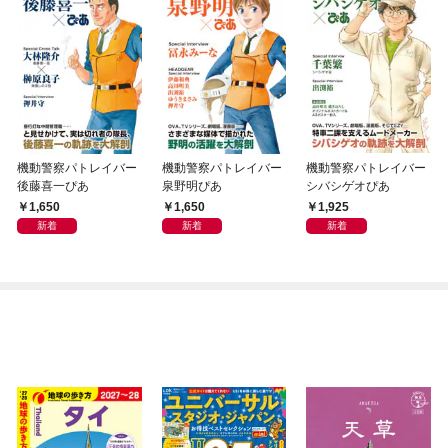
機動警察パトレイバー
機動警察パトレイバー
機動警察パトレイバー
後藤喜一ぴあ
泉野明ぴあ
シバシゲオぴあ
1,650
1,650
1,925
新着
新着
新着