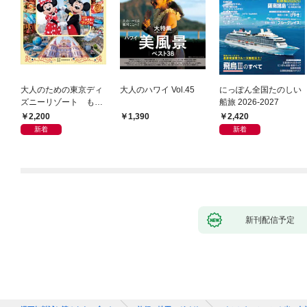
大人のための東京ディ
大人のハワイ Vol.45
にっぽん全国たのしい
ズニーリゾート もっ
船旅 2026-2027
とやさしいガイド
2,200
2,420
1,390
新着
新着
新刊配信予定