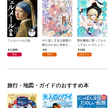
フェルメールぴあ
やり直し王女は最愛の
誓約魔術に誓ってもら
騎士のために未来を変
ってもいいでしょう
えたい～私を殺した元
か？【第1話】
1,999
0
165
夫なんて願い下げで
新着
無料
試読フル
す！～【第1話】
旅行・地図・ガイドのおすすめ本