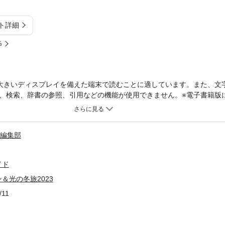
ト詳細
%
大きいディスプレイを備えた端末で読むことに適しています。また、文
、検索、辞書の参照、引用などの機能が使用できません。※電子書籍版
一部の記事、画像、広告、付録が含まれていない、または一部の画像が
ご確認の上、お楽しみください。夜景評論家･丸々もとお総監修による
すべてを一冊に集録。6,102名の夜景観光士が選んだ、記念すべき第1
S編集部
を誌上にて発表。全国的に知名度の高いハウステンボス、あしかがフラ
手による見どころ話しを交えた新時代イルミネーションガイドを中心に
ト、全国の注目スポットカタログなど、イルミネーションを多面的に深
イド
の絶景シーンもたっぷりご紹介。= CONTENTS =【 巻頭企画1 】10
＆光の冬旅2023
グ【 巻頭企画2 】話題のイルミネーション＆光アート【 特集1 】新
日本夜景遺産【 特集3 】日本百名月【 特集4 】全国イルミネーションカ
/11
催日カレンダー感動のイルミネーションへご招待 ほか