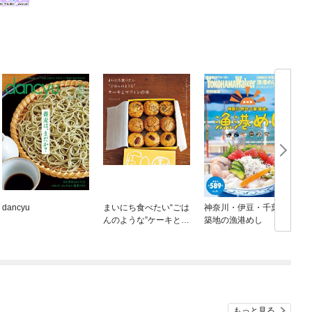
dancyu
まいにち食べたい“ごは
神奈川・伊豆・千葉・
お
んのような”ケーキとマ
築地の漁港めし
フィンの本
もっと見る