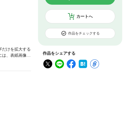
カートへ
作品をチェックする
字だけを拡大する
作品をシェアする
には、表紙画像や
修正されている
イルミネーション
0回「イルミネーシ
ワーパーク、江
、今シーズン話題
掘り。ほか日本
th アニバーサリ
時代のイルミネーシ
タログ【 コラム等