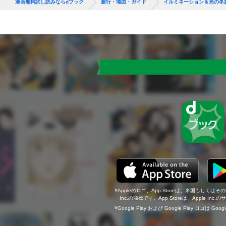
漫画無料試し読みならdブック
旅行・地図・ガイド
イルミネーション＆光の冬旅
Appleのロゴ、App Storeは、米国もしくはそ
Inc.の商標です。App Storeは、Apple In
Google Play および Google Play ロゴは Go