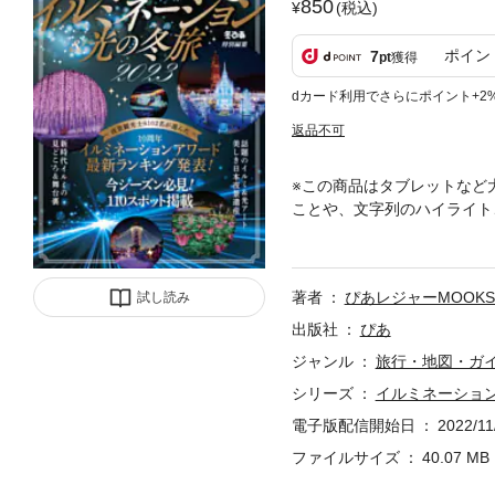
850
(税込)
ポイン
7
pt
獲得
dカード利用でさらにポイント+2
返品不可
※この商品はタブレットなど
ことや、文字列のハイライト
中吊り画像に掲載されている
場合がありますので、内容を
の最新スポット＆トレンドの
著者
ぴあレジャーMOOK
試し読み
ョンアワード」のランキング
の島 湘南の宝石など、作り
出版社
ぴあ
のイルミネーション＆光アー
ジャンル
旅行・地図・ガ
夜景遺産、日本百名月といった夜
シリーズ
イルミネーション
ー イルミネーションランキン
ョン完全ガイド【 特集2 】
電子版配信開始日
2022/11
】全国インデックスMAP開
ファイルサイズ
40.07 MB