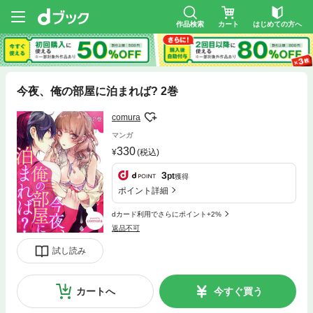
作品検索
カート
はじめての方へ
今夜、俺の部屋に泊まれば? 2巻
comura
マンガ
330
(税込)
3
pt
獲得
ポイント詳細
dカード利用でさらにポイント+2%
返品不可
試し読み
カートへ
今すぐ買う