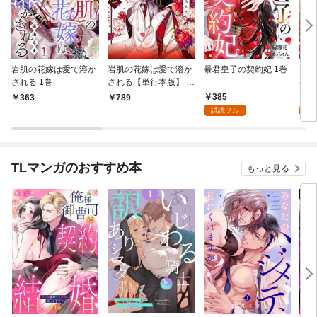
岩肌の花嫁は愛で溶か
岩肌の花嫁は愛で溶か
暴君皇子の契約妃 1巻
偽り
される 1巻
される【単行本版】 1
むく
巻
385
1
363
789
試読フル
試
TLマンガのおすすめ本
もっと見る