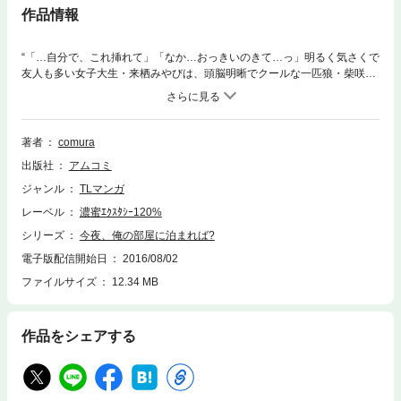
作品情報
“「…自分で、これ挿れて」「なか…おっきいのきて…っ」明るく気さくで
友人も多い女子大生・来栖みやびは、頭脳明晰でクールな一匹狼・柴咲慧
に恋をしている。 しかしみやびは、ある大きな““問題““の所為で、自分は
まともな恋愛なんてできないと思っていた――。 そう、あの日、あの雨が
降る夜が来るまでは…。奥をカキ回され、トロトロと溢れてゆく蜜。体
を、誤解を重ねたまま、ふたりの歪な関係が始まる。それは誤解とカケヒ
著者
comura
キの物語――。 “
出版社
アムコミ
ジャンル
TLマンガ
レーベル
濃蜜ｴｸｽﾀｼｰ120%
シリーズ
今夜、俺の部屋に泊まれば?
電子版配信開始日
2016/08/02
ファイルサイズ
12.34 MB
作品をシェアする