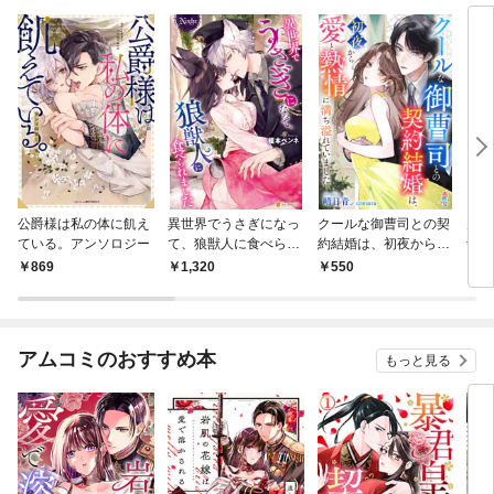
公爵様は私の体に飢え
異世界でうさぎになっ
クールな御曹司との契
男装
ている。アンソロジー
て、狼獣人に食べられ
約結婚は、初夜から愛
士団
ました
と熱情に満ち溢れてい
せん
869
1,320
550
1,
ました
アムコミのおすすめ本
もっと見る