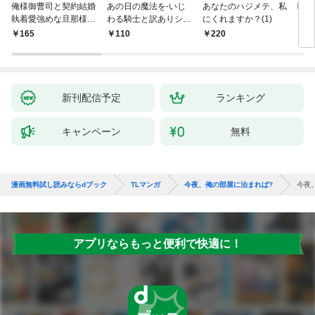
俺様御曹司と契約結婚
あの日の魔法を-いじ
あなたのハジメテ、私
嘘は
執着愛強めな旦那様に
わる騎士と訳ありシス
にくれますか？(1)
して
困ってます！？【単話
ター-【分冊版】1
の愛
165
110
220
2
売】 1話
新刊配信予定
ランキング
キャンペーン
無料
漫画無料試し読みならdブック
TLマンガ
今夜、俺の部屋に泊まれば?
今夜
アプリならもっと便利で快適に！