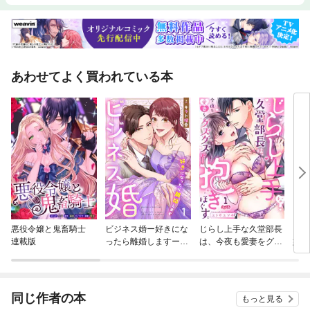
あわせてよく買われている本
悪役令嬢と鬼畜騎士
ビジネス婚ー好きにな
じらし上手な久堂部長
アウ
連載版
ったら離婚しますー
は、今夜も愛妻をグズ
婚姻
【ページ版】
グズに抱きほぐす。
同じ作者の本
もっと見る