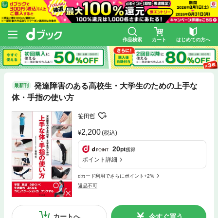
作品検索
カート
はじめての方へ
発達障害のある高校生・大学生のための上手な
最新刊
体・手指の使い方
笹田哲
2,200
(税込)
20
pt
獲得
ポイント詳細
dカード利用でさらにポイント+2%
返品不可
カートへ
今すぐ買う