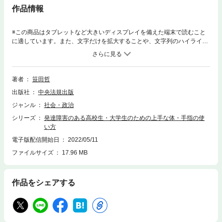
作品情報
※この商品はタブレットなど大きいディスプレイを備えた端末で読むこと
に適しています。また、文字だけを拡大することや、文字列のハイライ
ト、検索、辞書の参照、引用などの機能が使用できません。姿勢や動作の
ぎこちなさ、体幹の弱さ、手指の不器用さがある高校生・大学生等が、そ
れらを改善して、スムーズな動作を可能にするための体操、動作のポイン
ト等を紹介。学習や生活、就活でつまづきやすい動きを取り上げ、先生や
著者
笹田哲
保護者のためのサポートのコツも盛り込んだ。
出版社
中央法規出版
ジャンル
社会・政治
シリーズ
発達障害のある高校生・大学生のための上手な体・手指の使
い方
電子版配信開始日
2022/05/11
ファイルサイズ
17.96 MB
作品をシェアする