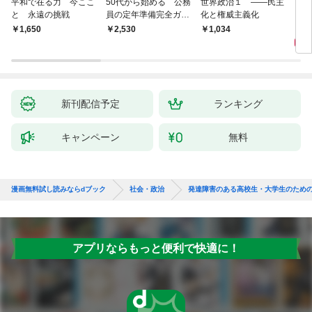
平和で在る力 今ここ
50代から始める 公務
世界政治１ ――民主
「力
と 永遠の挑戦
員の定年準備完全ガイ
化と権威主義化
く 
ド
1,
￥1,650
￥2,530
1,034
新刊配信予定
ランキング
キャンペーン
無料
漫画無料試し読みならdブック
社会・政治
発達障害のある高校生・大学生のため
アプリならもっと便利で快適に！