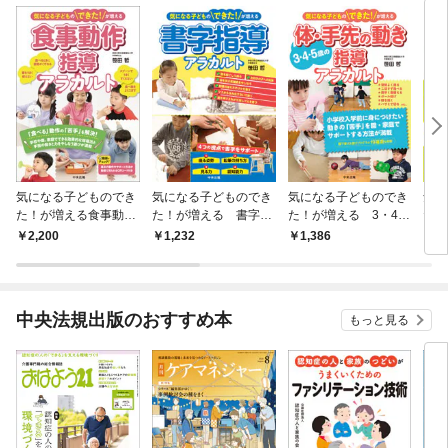
気になる子どものでき
気になる子どものでき
気になる子どものでき
気に
た！が増える食事動作
た！が増える 書字指
た！が増える 3・4・
た！
指導アラカルト
導アラカルト
5歳の体・手先の動き
導ア
2,200
1,232
1,386
1,
指導アラカルト
中央法規出版のおすすめ本
もっと見る