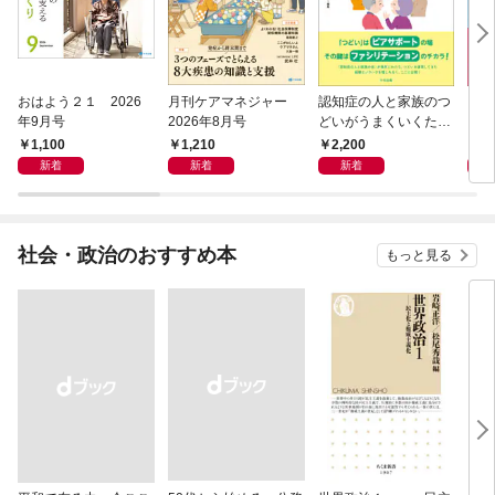
おはよう２１ 2026
月刊ケアマネジャー
認知症の人と家族のつ
これ
年9月号
2026年8月号
どいがうまくいくため
る！
の ファシリテーショ
の実
1,100
1,210
2,200
2,
ン技術
新着
新着
新着
社会・政治のおすすめ本
もっと見る