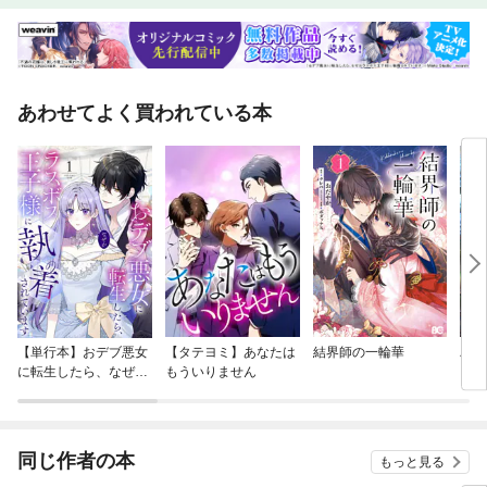
あわせてよく買われている本
【単行本】おデブ悪女
【タテヨミ】あなたは
結界師の一輪華
バッ
に転生したら、なぜか
もういりません
ロイ
ラスボス王子様に執着
今世
されています
りが
てく
OMI
同じ作者の本
もっと見る